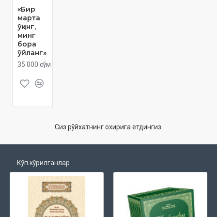
«Бир
марта
ўқинг,
минг
бора
ўйланг»
35 000 сўм
Сиз рўйхатнинг охирига етдингиз.
Кўп кўрилганлар