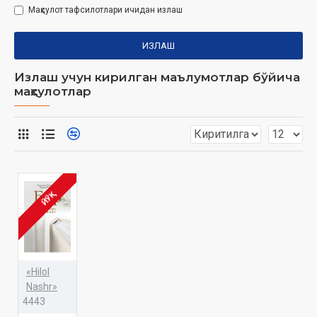
Маҳсулот тафсилотлари ичидан излаш
ИЗЛАШ
Излаш учун кирилган маълумотлар бўйича
маҳсулотлар
ЙЎҚ
«Hilol
Nashr»
4443