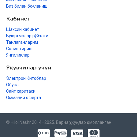
Биз билан боғланиш
Кабинет
Шахсий кабинет
Буюртмалар рўйхати
Танлаганларим
Солиштириш
Янгиликлар
Ўқувчилар учун
Электрон Китоблар
Обуна
Сайт харитаси
Оммавий оферта
© Hilol Nashr 2014–2025. Барча ҳуқуқлар ҳимояланган