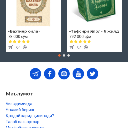
«Бахтиёр оила»
«Тафсири Ҳилол» 6 жилд
78 000 сўм
792 000 сўм
Маълумот
Биз ҳақимизда
Етказиб бериш
Қандай харид қилинади?
Талаб ва шартлар
Махфийлик сиёсати