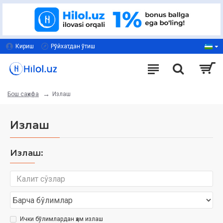
Кириш
Рўйхатдан ўтиш
Излаш
Бош саҳифа
Излаш
Излаш:
Ички бўлимлардан ҳам излаш