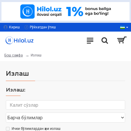
Кириш
Рўйхатдан ўтиш
Излаш
Бош саҳифа
Излаш
Излаш:
Ички бўлимлардан ҳам излаш