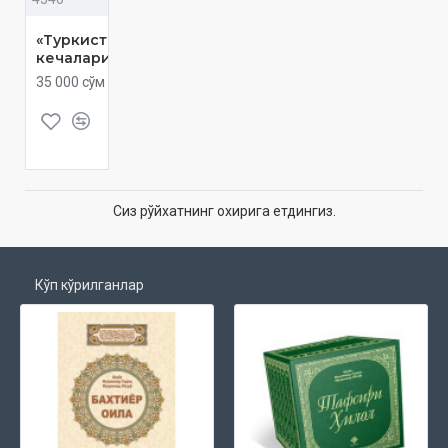
«Туркистон
кечалари»
35 000 сўм
Сиз рўйхатнинг охирига етдингиз.
Кўп кўрилганлар