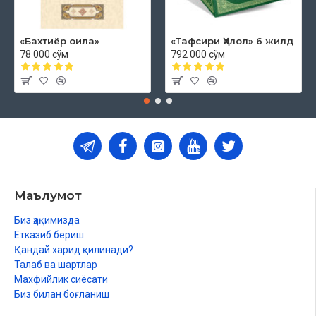
«Бахтиёр оила»
«Тафсири Ҳилол» 6 жилд
78 000 сўм
792 000 сўм
Маълумот
Биз ҳақимизда
Етказиб бериш
Қандай харид қилинади?
Талаб ва шартлар
Махфийлик сиёсати
Биз билан боғланиш