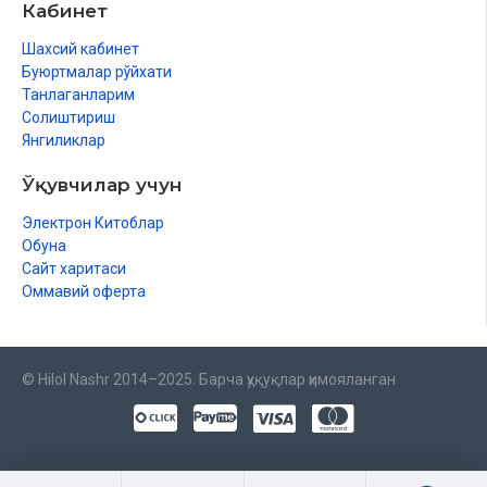
Кабинет
Шахсий кабинет
Буюртмалар рўйхати
Танлаганларим
Солиштириш
Янгиликлар
Ўқувчилар учун
Электрон Китоблар
Обуна
Сайт харитаси
Оммавий оферта
© Hilol Nashr 2014–2025. Барча ҳуқуқлар ҳимояланган