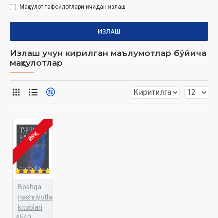
Маҳсулот тафсилотлари ичидан излаш
ИЗЛАШ
Излаш учун кирилган маълумотлар бўйича
маҳсулотлар
ЙЎҚ
Boshqa
nashriyotlar
kitoblari
4540