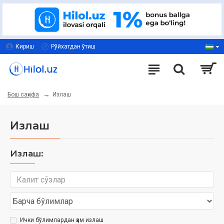
Кириш
Рўйхатдан ўтиш
Излаш
Бош саҳифа
Излаш
Излаш:
Ички бўлимлардан ҳам излаш