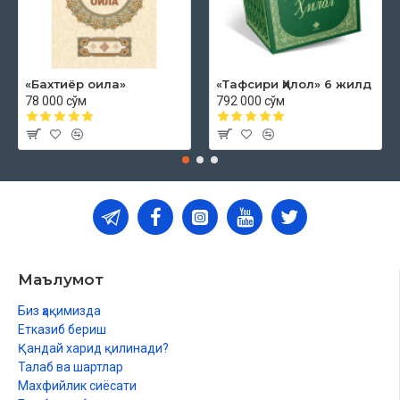
«Бахтиёр оила»
«Тафсири Ҳилол» 6 жилд
78 000 сўм
792 000 сўм
Маълумот
Биз ҳақимизда
Етказиб бериш
Қандай харид қилинади?
Талаб ва шартлар
Махфийлик сиёсати