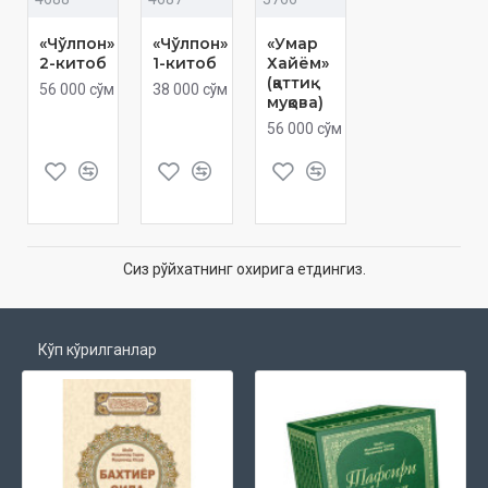
«Чўлпон»
«Чўлпон»
«Умар
2-китоб
1-китоб
Хайём»
(қаттиқ
56 000 сўм
38 000 сўм
муқова)
56 000 сўм
Сиз рўйхатнинг охирига етдингиз.
Кўп кўрилганлар