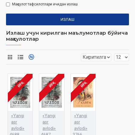
Маҳсулот тафсилотлари ичидан излаш
ИЗЛАШ
Излаш учун кирилган маълумотлар бўйича
маҳсулотлар
ЙЎҚ
ЙЎҚ
ЙЎҚ
«Yangi
«Yangi
«Yangi
asr
asr
asr
avlodi»
avlodi»
avlodi»
4688
4687
3766