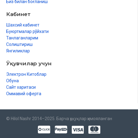
Биз билан боғланиш
Кабинет
Шахсий кабинет
Буюртмалар рўйхати
Танлаганларим
Солиштириш
Янгиликлар
Ўқувчилар учун
Электрон Китоблар
Обуна
Сайт харитаси
Оммавий оферта
© Hilol Nashr 2014–2025. Барча ҳуқуқлар ҳимояланган