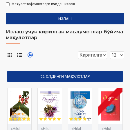
Маҳсулот тафсилотлари ичидан излаш
ИЗЛАШ
Излаш учун кирилган маълумотлар бўйича
маҳсулотлар
ОЛДИНГИ МАҲСУЛОТЛАР
ЙЎҚ
«Hilol
«Hilol
«Hilol
«Hilol