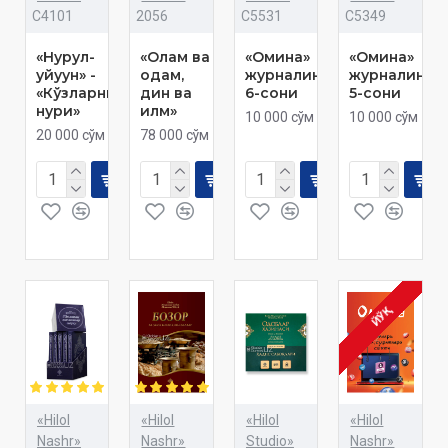
C4101
2056
C5531
C5349
«Нурул-
«Олам ва
«Омина»
«Омина»
уйуун» -
одам,
журналининг
журналинин
«Кўзларнинг
дин ва
6-сони
5-сони
нури»
илм»
10 000 сўм
10 000 сўм
20 000 сўм
78 000 сўм
ЙЎҚ
«Hilol
«Hilol
«Hilol
«Hilol
Nashr»
Nashr»
Studio»
Nashr»