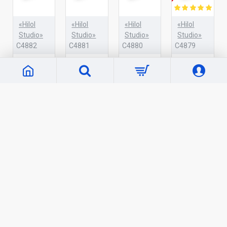
«Hilol
«Hilol
«Hilol
«Hilol
Studio»
Studio»
Studio»
Studio»
C4882
C4881
C4880
C4879
«Ҳадис
«Ҳадис
«Ҳадис
«Тафсири
ва Ҳаёт»
ва Ҳаёт»
ва Ҳаёт»
Ҳилол»
24-37
11-23
1-10
Тўлиқ
жузлар
жузлар
жузлар
аудио
(usb-
(usb-
(usb-
тўплам
flash)
flash)
flash)
(usb-
flash)
107 000
107 000
107 000
сўм
сўм
сўм
107 000
сўм
Кўп кўрилганлар