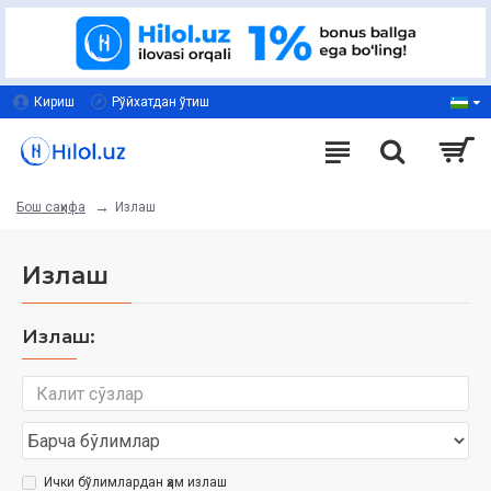
Кириш
Рўйхатдан ўтиш
Излаш
Бош саҳифа
Излаш
Излаш:
Ички бўлимлардан ҳам излаш