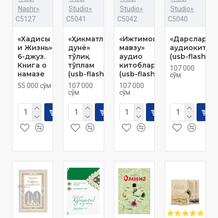
Nashr»
Studio»
Studio»
Studio»
C5127
C5041
C5042
C5040
«Хадисы
«Ҳикматли
«Ижтимоий
«Дарслар»
и Жизнь»
дунё»
мавзу»
аудиокитоб
6-джуз.
тўлиқ
аудио
(usb-flash)
Книга о
тўплам
китоблар
107 000
намазе
(usb-flash)
(usb-flash)
сўм
55 000 сўм
107 000
107 000
сўм
сўм