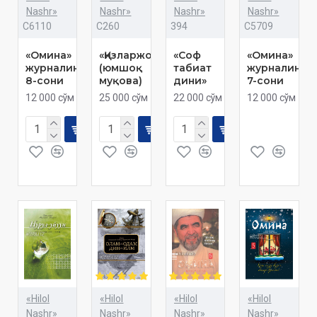
Nashr»
Nashr»
Nashr»
Nashr»
C6110
C260
394
C5709
«Омина»
«Қизларжон...»
«Соф
«Омина»
журналининг
(юмшоқ
табиат
журналинин
8-сони
муқова)
дини»
7-сони
12 000 сўм
25 000 сўм
22 000 сўм
12 000 сўм
«Hilol
«Hilol
«Hilol
«Hilol
Nashr»
Nashr»
Nashr»
Nashr»