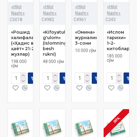
«Hilol
«Hilol
«Hilol
«Hilol
Nashr»
Nashr»
Nashr»
Nashr»
C5018
C4982
C4961
C243
«Рошид
«Kifoyatul
«Омина»
«Ислом
халифалар»
g'ulom»
журналининг
тарихи»
(«Ҳадис ва
(Islomning
3-сони
1–2-
ҳаёт» 21-22-
besh
китоблар
10 000 сўм
жузлар)
rukni)
185 000
сўм
198 000
48 000 сўм
сўм
ЙЎҚ