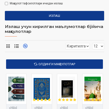
Маҳсулот тафсилотлари ичидан излаш
ИЗЛАШ
Излаш учун кирилган маълумотлар бўйича
маҳсулотлар
ОЛДИНГИ МАҲСУЛОТЛАР
«Hilol
«Hilol
«Hilol
«Hilol