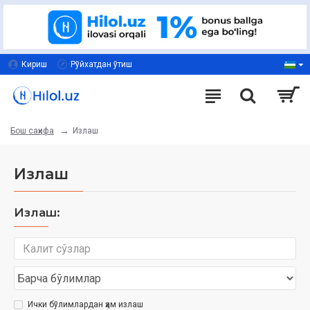
Кириш
Рўйхатдан ўтиш
Излаш
Бош саҳифа
Излаш
Излаш:
Ички бўлимлардан ҳам излаш