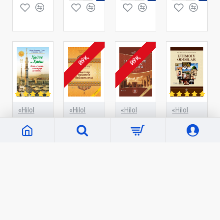
ЙЎҚ
ЙЎҚ
«Hilol
«Hilol
«Hilol
«Hilol
Nashr»
Nashr»
Nashr»
Nashr»
C346
C6135
C6136
C6137
«Ҳадис
«Әмеллер
«Самарқандтың
«Ijtimoiy
ва Ҳаёт»
нийетке
сайланды
odoblar»
35-жуз.
байланыслы»
уламалары»
(lotin
Зикр,
alifbosida)
27 000 сўм
21 000 сўм
дуолар,
76 000 сўм
истиғфор
ва тавба
китоби