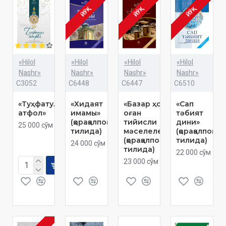
ЙЎҚ
ЙЎҚ
ЙЎҚ
«Hilol
«Hilol
«Hilol
«Hilol
Nashr»
Nashr»
Nashr»
Nashr»
C3052
C6448
C6447
C6510
«Туҳфатул
«Хидаят
«Базар ҳом
«Сап
атфол»
имамы»
оған
тәбият
(қорақалпоқ
тийисли
дини»
25 000 сўм
тилида)
мәселелер»
(қорақалпоқ
(қорақалпоқ
тилида)
24 000 сўм
тилида)
22 000 сўм
23 000 сўм