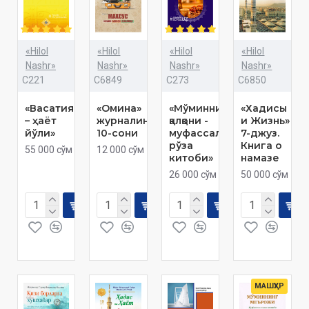
«Hilol
«Hilol
«Hilol
«Hilol
Nashr»
Nashr»
Nashr»
Nashr»
C221
C6849
C273
C6850
«Васатия
«Омина»
«Мўминнинг
«Хадисы
– ҳаёт
журналининг
қалқони -
и Жизнь»
йўли»
10-сони
муфассал
7-джуз.
рўза
Книга о
55 000 сўм
12 000 сўм
китоби»
намазе
26 000 сўм
50 000 сўм
МАШҲУР