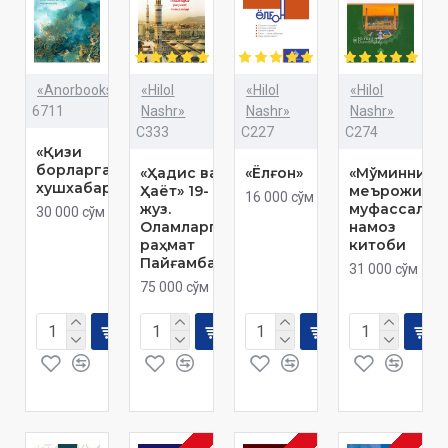
«Anorbooks»
«Hilol
«Hilol
«Hilol
6711
Nashr»
Nashr»
Nashr»
C333
C227
C274
«Қизи
борларга
«Ҳадис ва
«Ёлғон»
«Мўминнинг
хушхабар»
Ҳаёт» 19-
меърожи» -
16 000 сўм
жуз.
муфассал
30 000 сўм
Оламларга
намоз
раҳмат
китоби
Пайғамбар
31 000 сўм
75 000 сўм