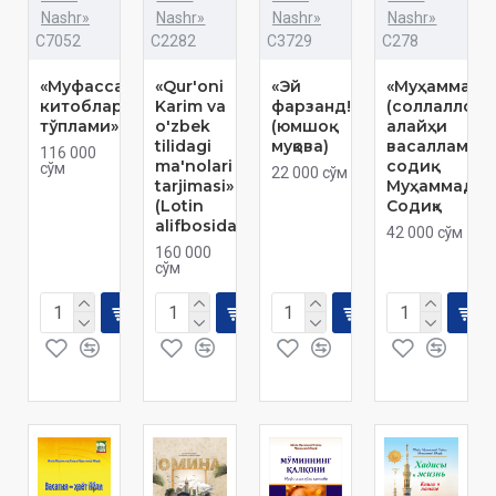
Nashr»
Nashr»
Nashr»
Nashr»
C7052
C2282
C3729
C278
«Муфассал
«Qur'oni
«Эй
«Муҳаммадг
китоблар
Karim va
фарзанд!»
(соллаллоҳу
тўплами»
o'zbek
(юмшоқ
алайҳи
tilidagi
муқова)
васаллам)
116 000
ma'nolari
cодиқ
сўм
22 000 сўм
tarjimasi»
Муҳаммад
(Lotin
Содиқ»
alifbosida)
42 000 сўм
160 000
сўм