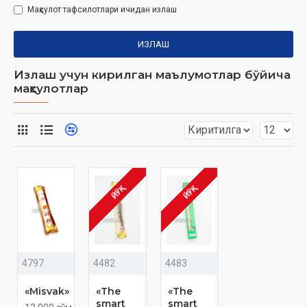
Маҳсулот тафсилотлари ичидан излаш
ИЗЛАШ
Излаш учун кирилган маълумотлар бўйича
маҳсулотлар
ЙЎҚ
ЙЎҚ
4797
4482
4483
«Misvak»
«The
«The
smart
smart