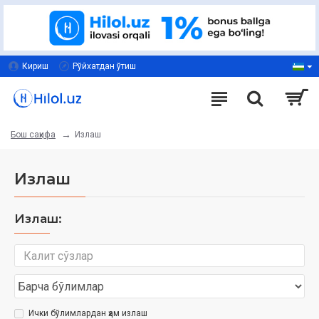
Кириш
Рўйхатдан ўтиш
Излаш
Бош саҳифа
Излаш
Излаш:
Ички бўлимлардан ҳам излаш