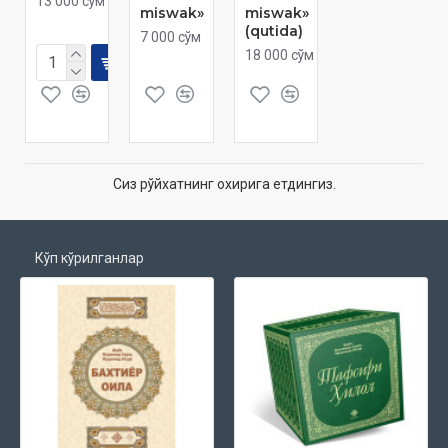
13 000 сўм
miswak»
miswak»
(qutida)
7 000 сўм
18 000 сўм
Сиз рўйхатнинг охирига етдингиз.
Кўп кўрилганлар