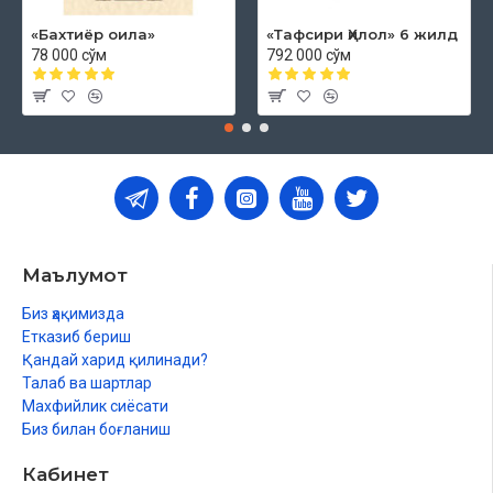
«Бахтиёр оила»
«Тафсири Ҳилол» 6 жилд
78 000 сўм
792 000 сўм
Маълумот
Биз ҳақимизда
Етказиб бериш
Қандай харид қилинади?
Талаб ва шартлар
Махфийлик сиёсати
Биз билан боғланиш
Кабинет