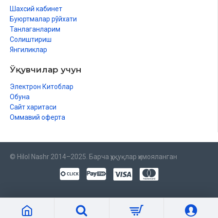
Шахсий кабинет
Буюртмалар рўйхати
Танлаганларим
Солиштириш
Янгиликлар
Ўқувчилар учун
Электрон Китоблар
Обуна
Сайт харитаси
Оммавий оферта
© Hilol Nashr 2014–2025. Барча ҳуқуқлар ҳимояланган