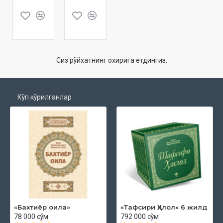
Сиз рўйхатнинг охирига етдингиз.
Кўп кўрилганлар
«Бахтиёр оила»
«Тафсири Ҳилол» 6 жилд
78 000 сўм
792 000 сўм