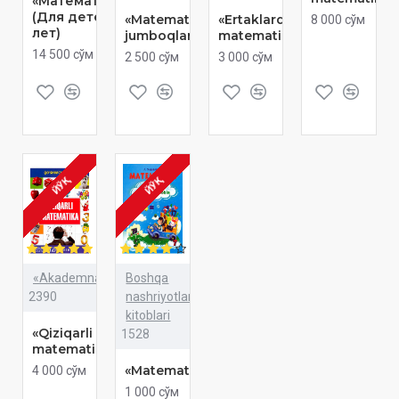
«Математика»
(Для детей 6
«Matematik
«Ertaklarda
8 000 сўм
лет)
jumboqlar»
matematika»
14 500 сўм
2 500 сўм
3 000 сўм
ЙЎҚ
ЙЎҚ
«Akademnashr»
Boshqa
2390
nashriyotlar
kitoblari
«Qiziqarli
1528
matematika»
«Matematika»
4 000 сўм
1 000 сўм