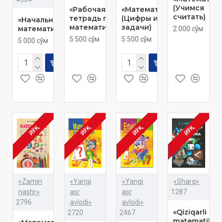
(Учимся
«Рабочая
«Математика»
считать)
тетрадь по
(Цифры и
«Начальная
математике»
задачи)
математика»
2 000 сўм
5 500 сўм
5 500 сўм
5 000 сўм
ЙЎҚ
ЙЎҚ
ЙЎҚ
ЙЎҚ
«Zamin
«Yangi
«Yangi
«Sharq»
nashr»
asr
asr
1287
2796
avlodi»
avlodi»
«Qiziqarli
2720
2467
matematika»