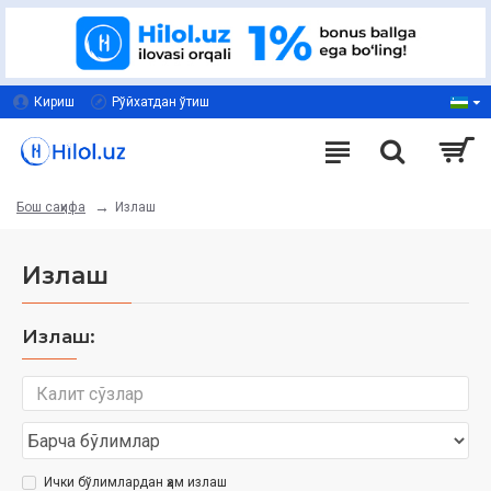
Кириш
Рўйхатдан ўтиш
Излаш
Бош саҳифа
Излаш
Излаш:
Ички бўлимлардан ҳам излаш