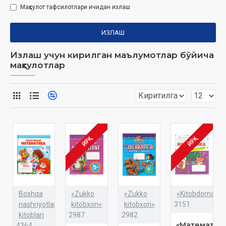
Маҳсулот тафсилотлари ичидан излаш
ИЗЛАШ
Излаш учун кирилган маълумотлар бўйича
маҳсулотлар
ЙЎҚ
ЙЎҚ
Boshqa
«Zukko
«Zukko
«Kitobdornashr
nashriyotlar
kitobxon»
kitobxon»
3151
kitoblari
2987
2982
«Математик
4364