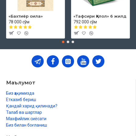
«Бахтиёр оила»
«Тафсири Ҳилол» 6 жилд
78 000 сўм
792 000 сўм
Маълумот
Биз ҳақимизда
Етказиб бериш
Қандай харид қилинади?
Талаб ва шартлар
Махфийлик сиёсати
Биз билан боғланиш