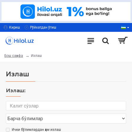
Кириш
Рўйхатдан ўтиш
Излаш
Бош саҳифа
Излаш
Излаш:
Ички бўлимлардан ҳам излаш