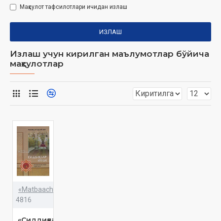
Маҳсулот тафсилотлари ичидан излаш
ИЗЛАШ
Излаш учун кирилган маълумотлар бўйича
маҳсулотлар
«Matbaachi»
4816
«Сиддиқлар