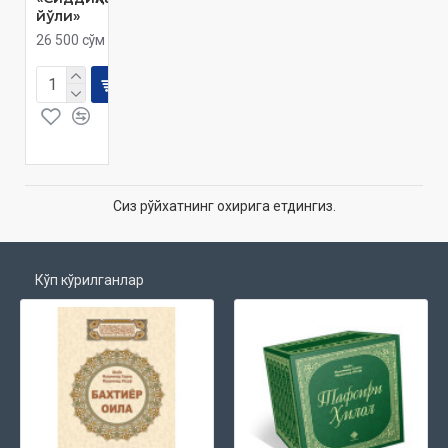
йўли»
26 500 сўм
Сиз рўйхатнинг охирига етдингиз.
Кўп кўрилганлар