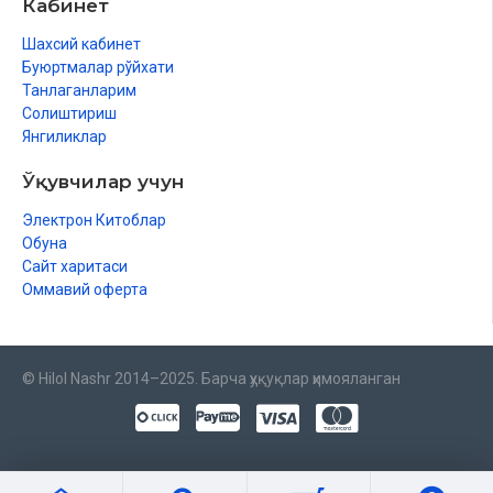
Кабинет
Шахсий кабинет
Буюртмалар рўйхати
Танлаганларим
Солиштириш
Янгиликлар
Ўқувчилар учун
Электрон Китоблар
Обуна
Сайт харитаси
Оммавий оферта
© Hilol Nashr 2014–2025. Барча ҳуқуқлар ҳимояланган