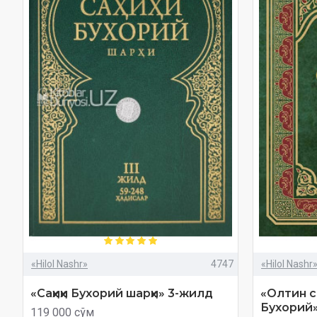
«Hilol Nashr»
4747
«Hilol Nashr
«Саҳиҳи Бухорий шарҳи» 3-жилд
«Олтин си
Бухорий»
119 000 сўм