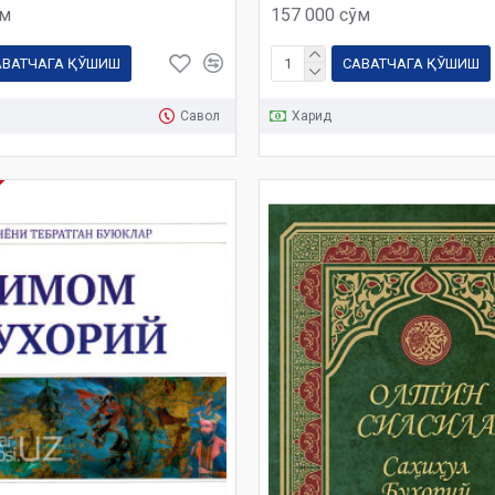
ўм
157 000 сўм
АВАТЧАГА ҚЎШИШ
САВАТЧАГА ҚЎШИШ
Савол
Харид