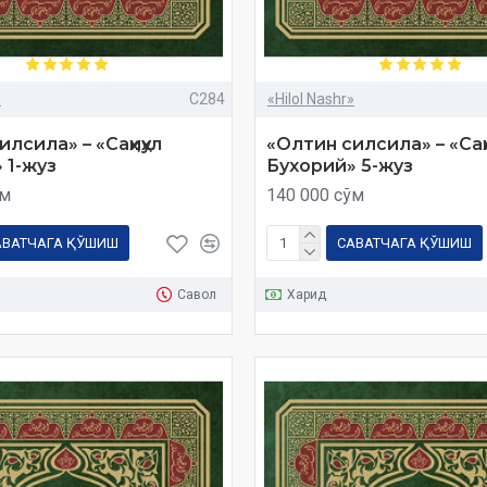
»
C284
«Hilol Nashr»
лсила» – «Саҳиҳул
«Олтин силсила» – «Саҳи
 1-жуз
Бухорий» 5-жуз
ўм
140 000 сўм
АВАТЧАГА ҚЎШИШ
САВАТЧАГА ҚЎШИШ
Савол
Харид