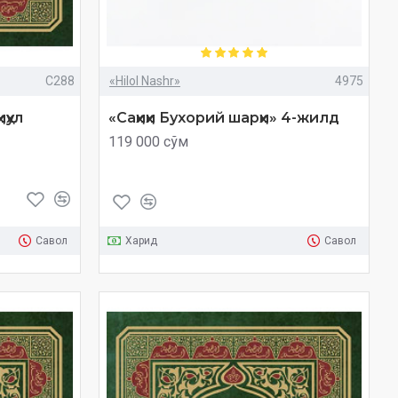
C288
«Hilol Nashr»
4975
ҳул
«Саҳиҳи Бухорий шарҳи» 4-жилд
119 000 сўм
Савол
Харид
Савол