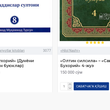
iyotlar kitoblari
3077
«Hilol Nashr»
хорий» (Дунёни
«Олтин силсила» – «Саҳи
н буюклар)
Бухорий» 4-жуз
м
150 000 сўм
САВАТЧАГА ҚЎШИШ
Савол
Харид