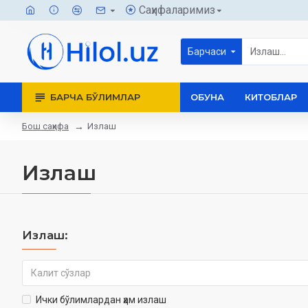
Саҳифаларимиз
Барчаси
БАРЧА БЎЛИМЛАР
ОБУНА
КИТОБЛАР
Бош саҳифа
Излаш
Излаш
Излаш:
Ички бўлимлардан ҳам излаш