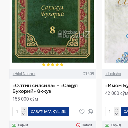
«Hilol Nashr»
C1609
«Tirilish»
«Олтин силсила» – «Саҳиҳул
«Имом Б
Бухорий» 8-жуз
42 000 сў
155 000 сўм
САВАТЧАГА ҚЎШИШ
С
Харид
Савол
Харид