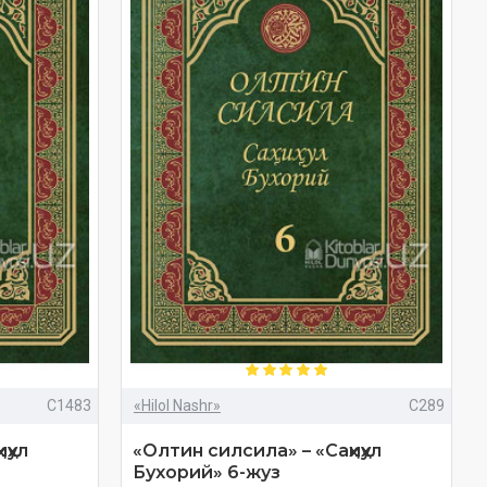
C1483
«Hilol Nashr»
C289
ҳул
«Олтин силсила» – «Саҳиҳул
Бухорий» 6-жуз