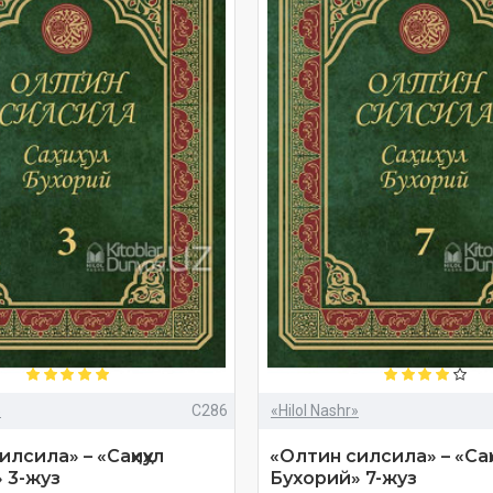
»
C286
«Hilol Nashr»
лсила» – «Саҳиҳул
«Олтин силсила» – «Саҳи
 3-жуз
Бухорий» 7-жуз