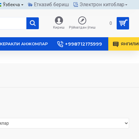
Етказиб бериш
Электрон китоблар
Ўзбекча
0
Кириш
Рўйхатдан ўтиш
+998712175999
КЕРАКЛИ АНЖОМЛАР
ЯНГИЛИ