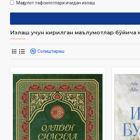
Маҳсулот тафсилотлари ичидан излаш
Излаш учун кирилган маълумотлар бўйича м
Солиштириш