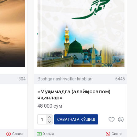
304
Boshqa nashriyotlar kitoblari
6445
«Муҳаммадга (алайҳиссалом)
яқинлар»
48 000 сўм
САВАТЧАГА ҚЎШИШ
Савол
Харид
Савол