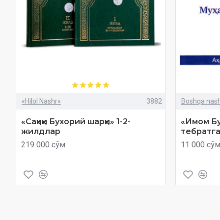
«Hilol Nashr»
3882
Boshqa nashr
«Саҳиҳи Бухорий шарҳи» 1-2-
«Имом Бу
жилдлар
тебратга
219 000 сўм
11 000 сў
Харид
Савол
Харид