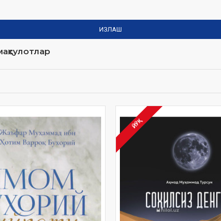
ИЗЛАШ
аҳсулотлар
ЙЎҚ