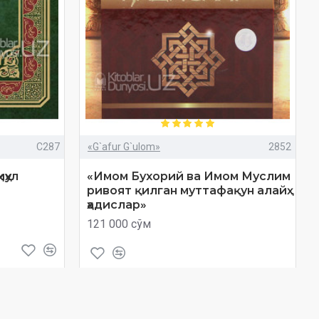
C287
«G`afur G`ulom»
2852
ҳул
«Имом Бухорий ва Имом Муслим
ривоят қилган муттафақун алайҳ
ҳадислар»
121 000 сўм
Савол
Харид
Савол