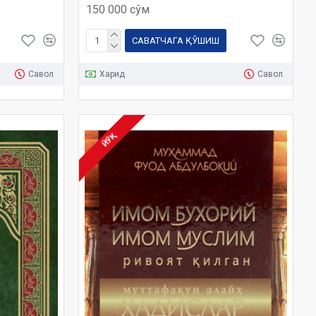
150 000 сўм
САВАТЧАГА ҚЎШИШ
Савол
Харид
Савол
ЙЎҚ