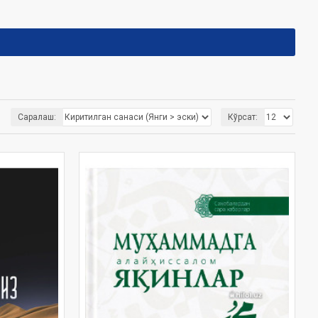
Саралаш:
Кўрсат: