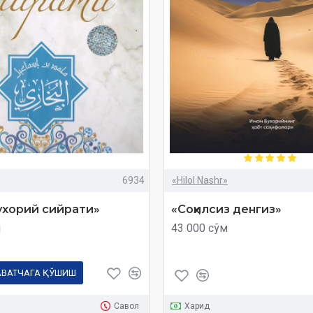
6934
«Hilol Nashr»
ухорий сийрати»
«Соҳилсиз денгиз»
м
43 000 сўм
АВАТЧАГА ҚЎШИШ
Савол
Харид