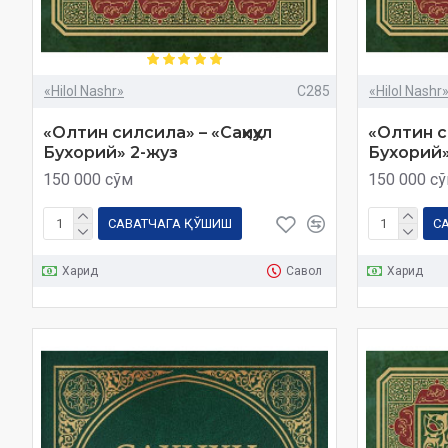
«Hilol Nashr»
C285
«Hilol Nashr
«Олтин силсила» – «Саҳиҳул
«Олтин си
Бухорий» 2-жуз
Бухорий»
150 000 сўм
150 000 с
САВАТЧАГА ҚЎШИШ
С
Харид
Савол
Харид