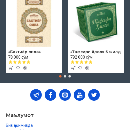
«Бахтиёр оила»
«Тафсири Ҳилол» 6 жилд
78 000 сўм
792 000 сўм
Маълумот
Биз ҳақимизда