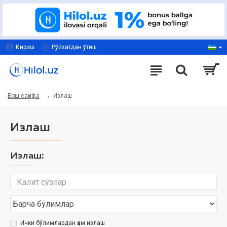
Кириш
Рўйхатдан ўтиш
Излаш
Бош саҳифа
Излаш
Излаш:
Ички бўлимлардан ҳам излаш