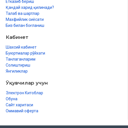
Етказиб бериш
Қандай харид қилинади?
Талаб ва шартлар
Махфийлик сиёсати
Биз билан боғланиш
Кабинет
Шахсий кабинет
Буюртмалар рўйхати
Танлаганларим
Солиштириш
Янгиликлар
Ўқувчилар учун
Электрон Китоблар
Обуна
Сайт харитаси
Оммавий оферта