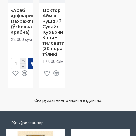
«Араб
Доктор
ҳарфларининг
Айман
махражлари»
Рушдий
(Ўзбекча-
Сувайд -
арабча)
Қуръони
Карим
22 000 сўм
тиловати
(30 пора
тўлиқ)
17 000 сўм
Сиз рўйхатнинг охирига етдингиз.
Кўп кўрилганлар