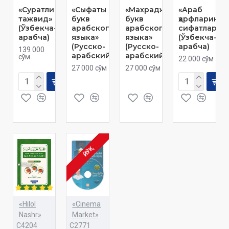
«Суратли
«Сыфаты
«Махраджи
«Араб
тажвид»
букв
букв
ҳарфларинин
(Ўзбекча-
арабского
арабского
сифатлари»
арабча)
языка»
языка»
(Ўзбекча-
(Русско-
(Русско-
арабча)
139 000
арабский)
арабский)
сўм
22 000 сўм
27 000 сўм
27 000 сўм
ЙЎҚ
«Hilol
«Cinema
Nashr»
Market»
C4204
C2771