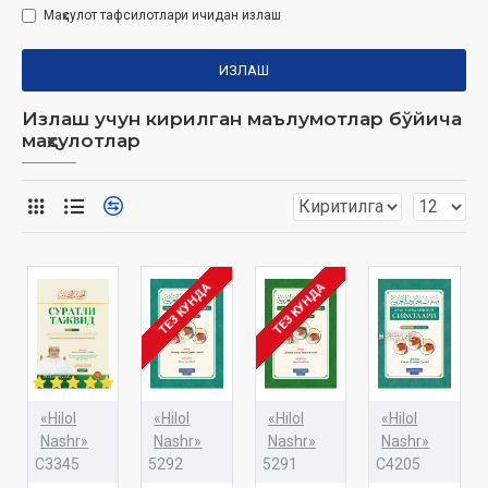
Маҳсулот тафсилотлари ичидан излаш
ИЗЛАШ
Излаш учун кирилган маълумотлар бўйича
маҳсулотлар
ТЕЗ КУНДА
ТЕЗ КУНДА
«Hilol
«Hilol
«Hilol
«Hilol
Nashr»
Nashr»
Nashr»
Nashr»
C3345
5292
5291
C4205