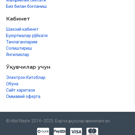
Махфийлик сиёсати
Биз билан боғланиш
Кабинет
Шахсий кабинет
Буюртмалар рўйхати
Танлаганларим
Солиштириш
Янгиликлар
Ўқувчилар учун
Электрон Китоблар
Обуна
Сайт харитаси
Оммавий оферта
© Hilol Nashr 2014–2025. Барча ҳуқуқлар ҳимояланган