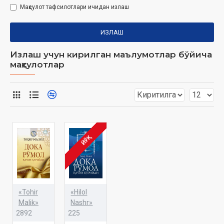
Маҳсулот тафсилотлари ичидан излаш
ИЗЛАШ
Излаш учун кирилган маълумотлар бўйича
маҳсулотлар
ЙЎҚ
«Tohir
«Hilol
Malik»
Nashr»
2892
225