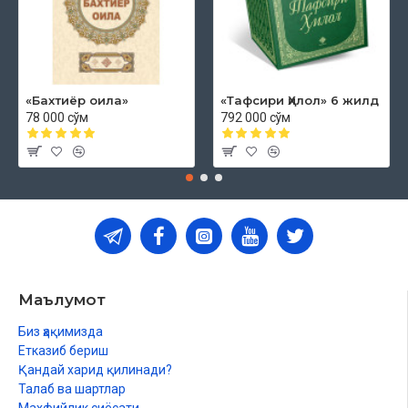
«Бахтиёр оила»
«Тафсири Ҳилол» 6 жилд
78 000 сўм
792 000 сўм
Маълумот
Биз ҳақимизда
Етказиб бериш
Қандай харид қилинади?
Талаб ва шартлар