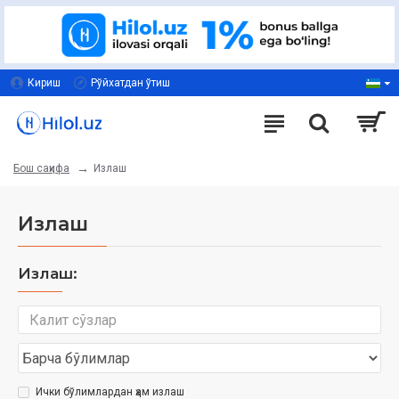
Кириш
Рўйхатдан ўтиш
Излаш
Бош саҳифа
Излаш
Излаш:
Ички бўлимлардан ҳам излаш