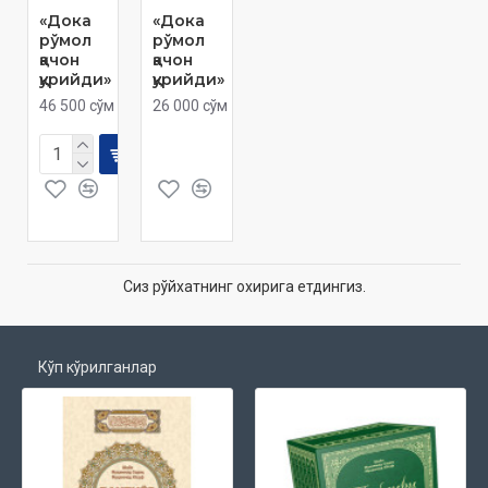
«Дока
«Дока
рўмол
рўмол
қачон
қачон
қурийди»
қурийди»
46 500 сўм
26 000 сўм
Сиз рўйхатнинг охирига етдингиз.
Кўп кўрилганлар