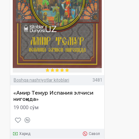
Boshqa nashriyotlar kitoblari
3481
«Амир Темур Испания элчиси
нигоҳида»
19 000 сўм
Харид
Савол