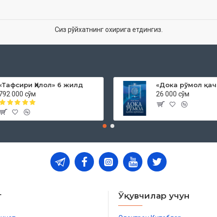
Сиз рўйхатнинг охирига етдингиз.
«Тафсири Ҳилол» 6 жилд
792 000 сўм
26 000 сўм
т
Ўқувчилар учун