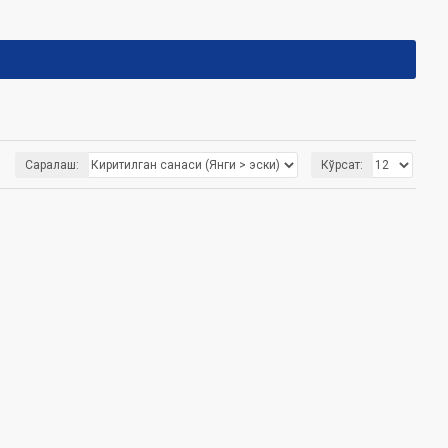
Саралаш:
Кўрсат: