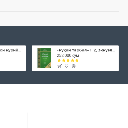
«Дока рўмол қачон қурийди»
«Руҳий тарбия» 1, 2, 3-жузлар
252 000 сўм