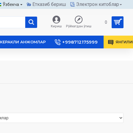
Етказиб бериш
Электрон китоблар
Ўзбекча
0
Кириш
Рўйхатдан ўтиш
+998712175999
КЕРАКЛИ АНЖОМЛАР
ЯНГИЛИ