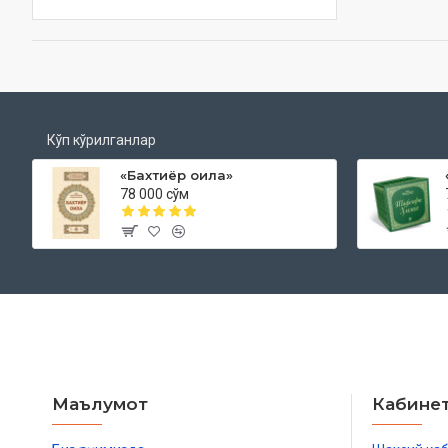
Кўп кўрилганлар
«Бахтиёр оила»
78 000 сўм
Маълумот
Кабине