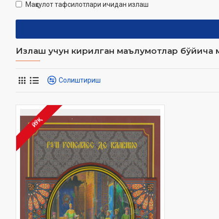
Маҳсулот тафсилотлари ичидан излаш
Излаш учун кирилган маълумотлар бўйича м
Солиштириш
ЙЎҚ