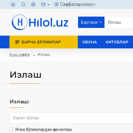
Саҳифаларимиз
Барчаси
БАРЧА БЎЛИМЛАР
ОБУНА
КИТОБЛАР
Бош саҳифа
Излаш
Излаш
Излаш:
Ички бўлимлардан ҳам излаш