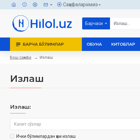
Саҳифаларимиз
Барчаси
БАРЧА БЎЛИМЛАР
ОБУНА
КИТОБЛАР
Бош саҳифа
Излаш
Излаш
Излаш:
Ички бўлимлардан ҳам излаш