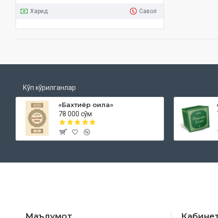
Харид
Савол
Кўп кўрилганлар
«Бахтиёр оила»
78 000 сўм
Маълумот
Кабине