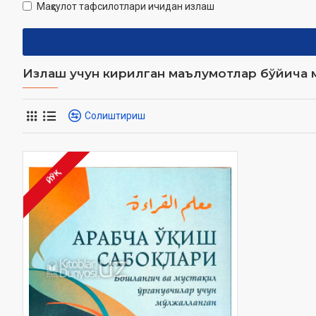
Маҳсулот тафсилотлари ичидан излаш
Излаш учун кирилган маълумотлар бўйича м
Солиштириш
ЙЎҚ