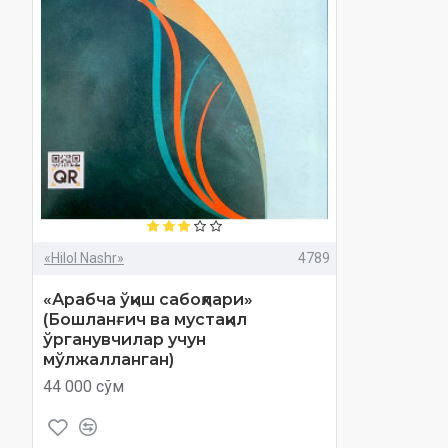
«Hilol Nashr»
4789
«Арабча ўқиш сабоқлари»
(Бошланғич ва мустақил
ўрганувчилар учун
мўлжалланган)
44 000 сўм