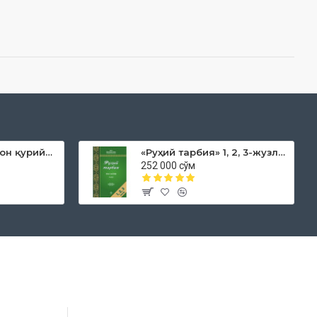
«Дока рўмол қачон қурийди»
«Руҳий тарбия» 1, 2, 3-жузлар
252 000 сўм