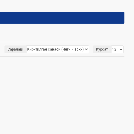
Саралаш:
Кўрсат: