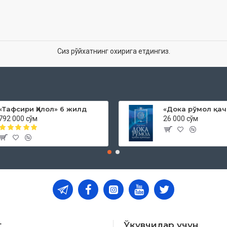
Сиз рўйхатнинг охирига етдингиз.
«Тафсири Ҳилол» 6 жилд
792 000 сўм
26 000 сўм
т
Ўқувчилар учун