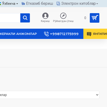
Етказиб бериш
Электрон китоблар
Ўзбекча
0
Кириш
Рўйхатдан ўтиш
+998712175999
КЕРАКЛИ АНЖОМЛАР
ЯНГИЛИ