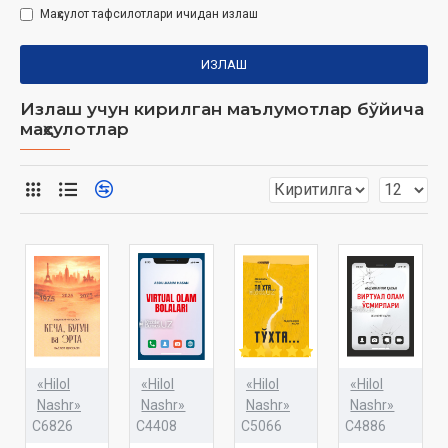
Маҳсулот тафсилотлари ичидан излаш
ИЗЛАШ
Излаш учун кирилган маълумотлар бўйича
маҳсулотлар
«Hilol
«Hilol
«Hilol
«Hilol
Nashr»
Nashr»
Nashr»
Nashr»
C6826
C4408
C5066
C4886