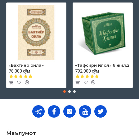
«Бахтиёр оила»
«Тафсири Ҳилол» 6 жилд
78 000 сўм
792 000 сўм
Маълумот