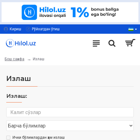
Кириш
Рўйхатдан ўтиш
Излаш
Бош саҳифа
Излаш
Излаш:
Ички бўлимлардан ҳам излаш