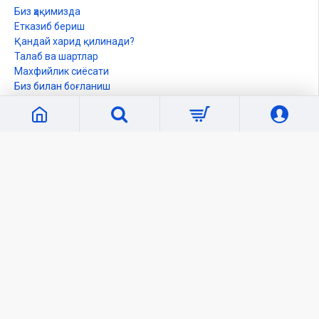
Биз ҳақимизда
Етказиб бериш
Қандай харид қилинади?
Талаб ва шартлар
Махфийлик сиёсати
Биз билан боғланиш
Кабинет
Шахсий кабинет
Буюртмалар рўйхати
Танлаганларим
Солиштириш
Янгиликлар
Ўқувчилар учун
Электрон Китоблар
Обуна
Сайт харитаси
Оммавий оферта