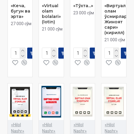
«Кеча,
«Virtual
«Тўхта...»
«Виртуал
бугун ва
olam
олам
23 000 сўм
эрта»
bolalari»
ўсмирлари.
(lotin)
Жиноят
27 000 сўм
сари»
21 000 сўм
(кирилл)
21 000 сўм
«Hilol
«Hilol
«Hilol
«Hilol
Nashr»
Nashr»
Nashr»
Nashr»