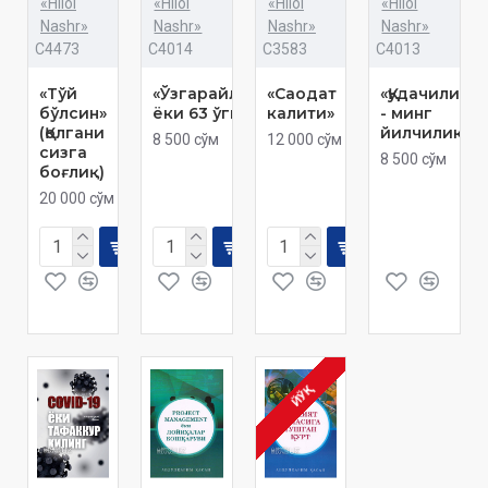
«Hilol
«Hilol
«Hilol
«Hilol
Nashr»
Nashr»
Nashr»
Nashr»
C4473
C4014
C3583
C4013
«Тўй
«Ўзгарайлик
«Саодат
«Қудачилик
бўлсин»
ёки 63 ўгит»
калити»
- минг
(Қолгани
йилчилик»
8 500 сўм
12 000 сўм
сизга
8 500 сўм
боғлиқ)
20 000 сўм
ЙЎҚ