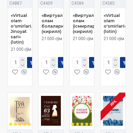
C4887
C4409
C4584
C4585
«Virtual
«Виртуал
«Виртуал
«Virtual
olam
олам
олам
olam
o'smirlari.
болалари»
ўсмирлари»
o'smirlari»
Jinoyat
(кирилл)
(кирилл)
(lotin)
sari»
21 000 сўм
21 000 сўм
21 000 сўм
(lotin)
21 000 сўм
ЙЎҚ