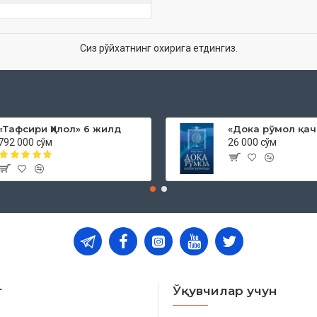
Сиз рўйхатнинг охирига етдингиз.
«Тафсири Ҳилол» 6 жилд
792 000 сўм
26 000 сўм
т
Ўқувчилар учун