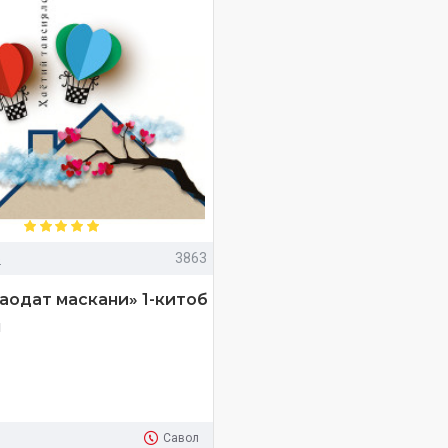
»
3863
саодат маскани» 1-китоб
м
Савол