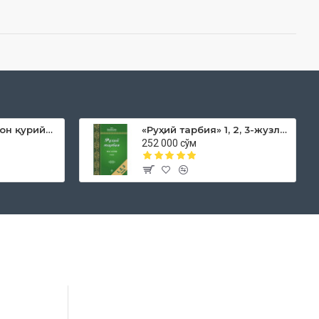
«Дока рўмол қачон қурийди»
«Руҳий тарбия» 1, 2, 3-жузлар
252 000 сўм