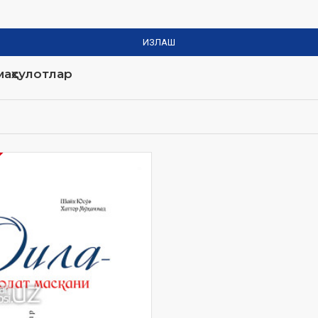
ИЗЛАШ
аҳсулотлар