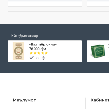
Кўп кўрилганлар
«Бахтиёр оила»
78 000 сўм
Маълумот
Кабине