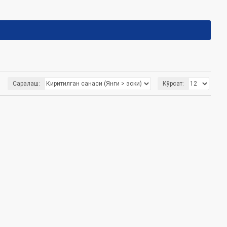
Саралаш:
Кўрсат: