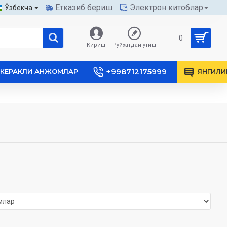
Етказиб бериш
Электрон китоблар
Ўзбекча
0
Кириш
Рўйхатдан ўтиш
+998712175999
КЕРАКЛИ АНЖОМЛАР
ЯНГИЛИ