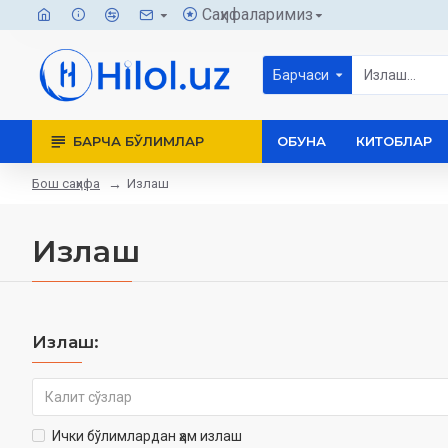
Саҳифаларимиз
Барчаси
БАРЧА БЎЛИМЛАР
ОБУНА
КИТОБЛАР
Бош саҳифа
Излаш
Излаш
Излаш:
Ички бўлимлардан ҳам излаш