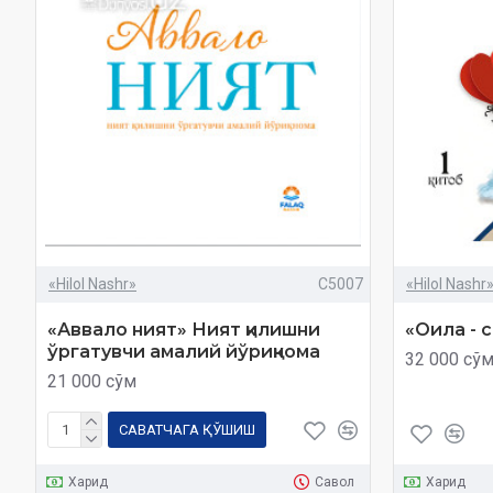
«Hilol Nashr»
C5007
«Hilol Nashr
«Аввало ният» Ният қилишни
«Оила - 
ўргатувчи амалий йўриқнома
32 000 сў
21 000 сўм
САВАТЧАГА ҚЎШИШ
Харид
Савол
Харид