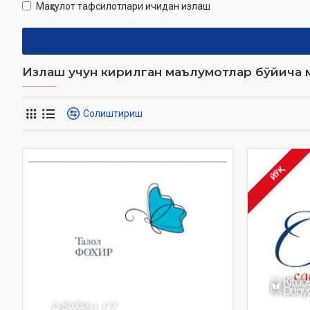
Маҳсулот тафсилотлари ичидан излаш
Излаш учун кирилган маълумотлар бўйича м
Солиштириш
ЙЎҚ