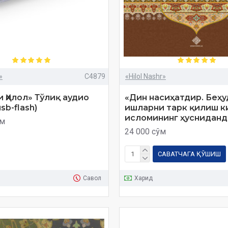
»
C4879
«Hilol Nashr»
 Ҳилол» Тўлиқ аудио
«Дин насиҳатдир. Беҳу
sb-flash)
ишларни тарк қилиш 
исломининг ҳусниданд
ўм
24 000 сўм
САВАТЧАГА ҚЎШИШ
Савол
Харид