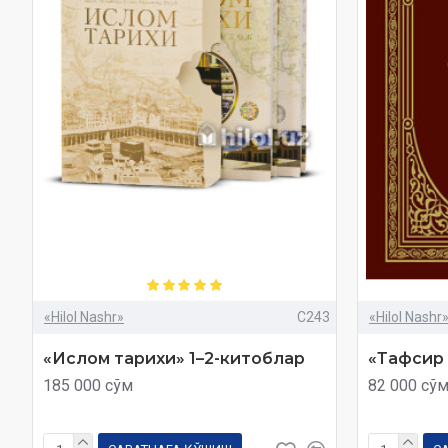
«Hilol Nashr»
C243
«Hilol Nashr
«Ислом тарихи» 1–2-китоблар
«Тафсир 
185 000 сўм
82 000 сў