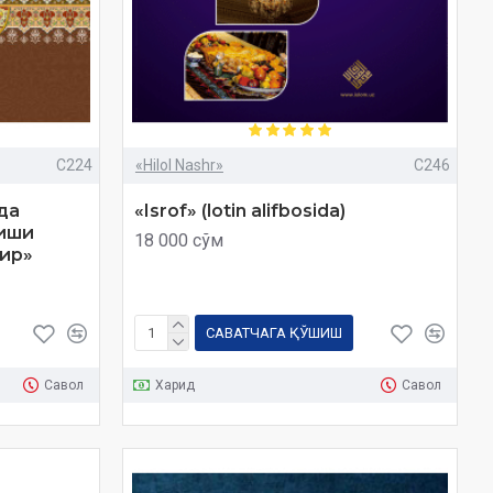
C224
«Hilol Nashr»
C246
да
«Isrof» (lotin alifbosida)
киши
18 000 сўм
ир»
САВАТЧАГА ҚЎШИШ
Савол
Харид
Савол