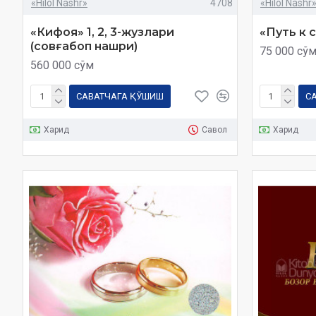
«Hilol Nashr»
4708
«Hilol Nashr
«Кифоя» 1, 2, 3-жузлари
«Путь к 
(совғабоп нашри)
75 000 сў
560 000 сўм
САВАТЧАГА ҚЎШИШ
С
Харид
Савол
Харид