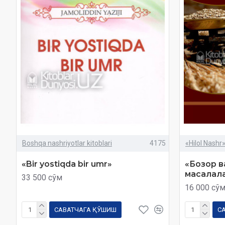
Boshqa nashriyotlar kitoblari
4175
«Hilol Nashr
«Bir yostiqda bir umr»
«Бозор в
масалала
33 500 сўм
16 000 сў
САВАТЧАГА ҚЎШИШ
С