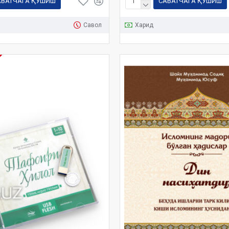
АВАТЧАГА ҚЎШИШ
САВАТЧАГА ҚЎШИШ
Савол
Харид