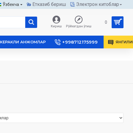
Етказиб бериш
Электрон китоблар
Ўзбекча
0
Кириш
Рўйхатдан ўтиш
+998712175999
КЕРАКЛИ АНЖОМЛАР
ЯНГИЛИ