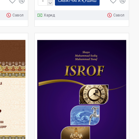
САВАТЧАГА ҚЎШИШ
Савол
Харид
Савол