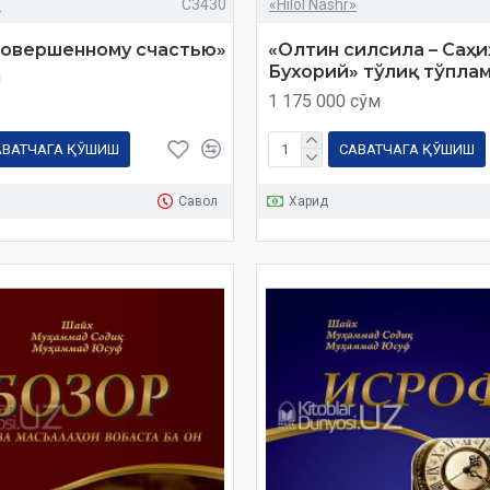
»
C3430
«Hilol Nashr»
совершенному счастью»
«Олтин силсила – Саҳи
Бухорий» тўлиқ тўплам
м
1 175 000 сўм
АВАТЧАГА ҚЎШИШ
САВАТЧАГА ҚЎШИШ
Савол
Харид