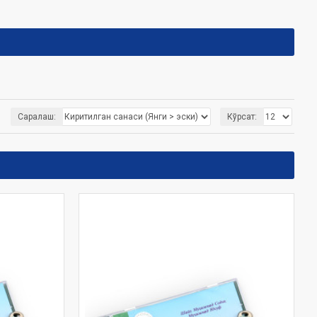
Саралаш:
Кўрсат: