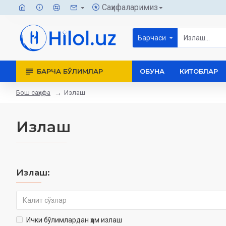
Саҳифаларимиз
Барчаси
БАРЧА БЎЛИМЛАР
ОБУНА
КИТОБЛАР
Бош саҳифа
Излаш
Излаш
Излаш:
Ички бўлимлардан ҳам излаш