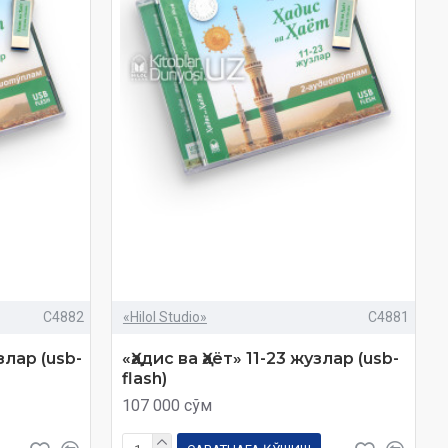
C4882
«Hilol Studio»
C4881
злар (usb-
«Ҳадис ва Ҳаёт» 11-23 жузлар (usb-
flash)
107 000 сўм