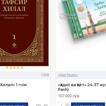
»
C308
«Hilol Studio»
Хилал» 1-том
«Ҳадис ва Ҳаёт» 24-37 жу
flash)
м
107 000 сўм