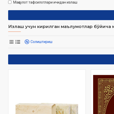
Маҳсулот тафсилотлари ичидан излаш
Излаш учун кирилган маълумотлар бўйича м
Солиштириш