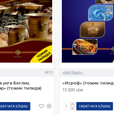
»
4413
«Hilol Nashr»
а унга боғлиқ
«Исроф» (тожик тилид
р» (тожик тилида)
13 000 сўм
м
АВАТЧАГА ҚЎШИШ
САВАТЧАГА ҚЎШИШ