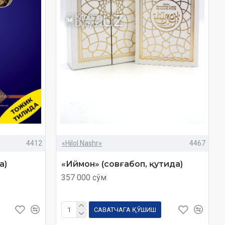
4412
«Hilol Nashr»
4467
а)
«Иймон» (совғабоп, қутида)
357 000 сўм
САВАТЧАГА ҚЎШИШ