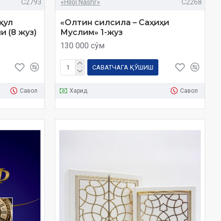
C2793
«Hilol Nashr»
C2268
ҳул
«Олтин силсила – Саҳиҳи
и (8 жуз)
Муслим» 1-жуз
130 000 сўм
САВАТЧАГА ҚЎШИШ
Савол
Харид
Савол