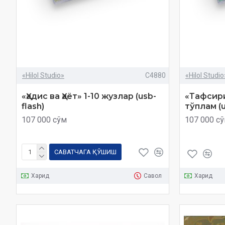
«Hilol Studio»
C4880
«Hilol Studio
«Ҳадис ва Ҳаёт» 1-10 жузлар (usb-
«Тафсири
flash)
тўплам (u
107 000 сўм
107 000 с
САВАТЧАГА ҚЎШИШ
Харид
Савол
Харид