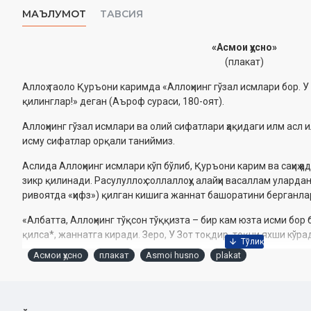
МАЪЛУМОТ
ТАВСИЯ
«Асмои ҳусно»
(плакат)
Аллоҳ таоло Қуръони каримда «Аллоҳнинг гўзал исмлари бор. У
қилинглар!» деган (Аъроф сураси, 180-оят).
Аллоҳнинг гўзал исмлари ва олий сифатлари ҳақидаги илм асл 
исму сифатлар орқали таниймиз.
Аслида Аллоҳнинг исмлари кўп бўлиб, Қуръони карим ва саҳиҳ ҳ
зикр қилинади. Расулуллоҳ соллаллоҳу алайҳи васаллам улардан
ривоятда «ҳифз») қилган кишига жаннат башоратини берганла
«Албатта, Аллоҳнинг тўқсон тўққизта – бир кам юзта исми бор бў
қилса*, жаннатга киради. Зеро, У Зот тоқдир, тоқни яхши кўр
Асмои ҳусно
плакат
Asmoi husno
plakat
* Ибн Ҳажар Асқалоний, Бадриддин Айний, Нававий, Муновий, 
Жавзий, Қуртубий, Ибн Асир Жазарий, Мулла Али Қори, Ибн Об
уламолар ҳадисдаги «иҳсо (ҳифз) қилса» деган жумлани «иймон-
билан ўқиса, зикр қилса, ёд олса, улар билан дуо қилса ҳамда