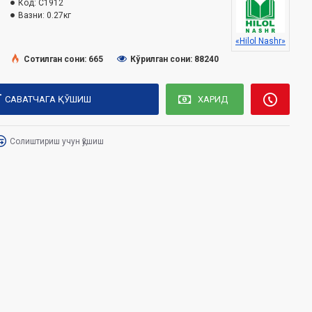
Код:
C1912
Вазни:
0.27кг
«Hilol Nashr»
Сотилган сони: 665
Кўрилган сони: 88240
САВАТЧАГА ҚЎШИШ
ХАРИД
Солиштириш учун қўшиш