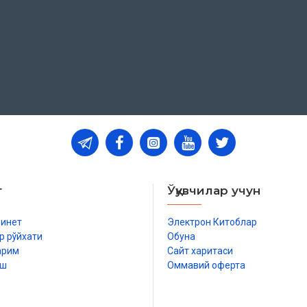
т
Ўқувчилар учун
бинет
Электрон Китоблар
р рўйхати
Обуна
арим
Сайт харитаси
иш
Оммавий оферта
р