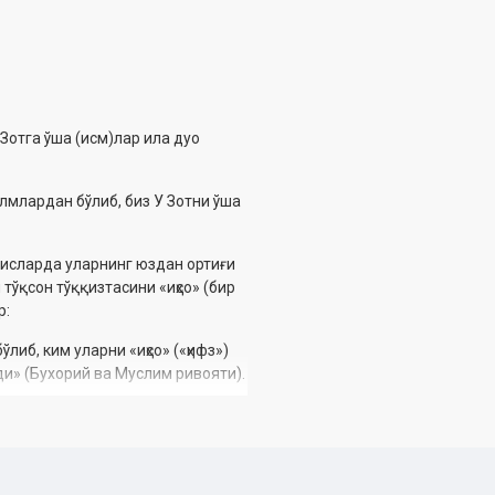
 Зотга ўша (исм)лар ила дуо
илмлардан бўлиб, биз У Зотни ўша
адисларда уларнинг юздан ортиғи
 тўқсон тўққизтасини «иҳсо» (бир
р:
либ, ким уларни «иҳсо» («ҳифз»)
ади» (Бухорий ва Муслим ривояти).
Суютий, Қози Иёз, Бағавий, Ибн
идин ва Хозин каби жумҳур
эътиқод, ихлос-муҳаббат ва ҳурмат
 маъноларини тўғри англаб,