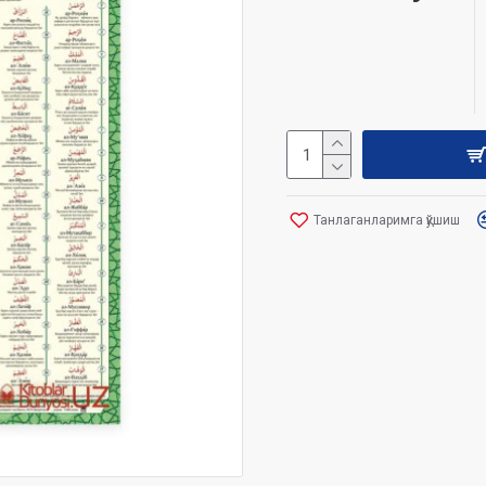
Танлаганларимга қўшиш