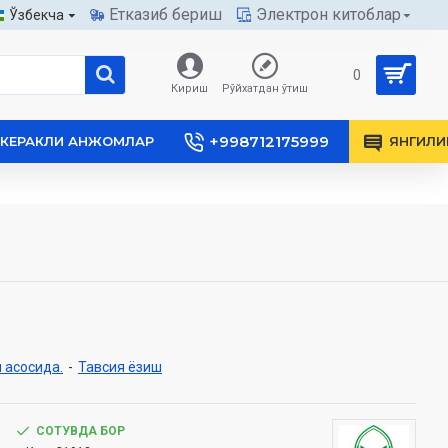
Етказиб бериш
Электрон китоблар
Ўзбекча
0
Кириш
Рўйхатдан ўтиш
+998712175999
КЕРАКЛИ АНЖОМЛАР
ЯНГИЛИ
 асосида.
-
Тавсия ёзиш
СОТУВДА БОР