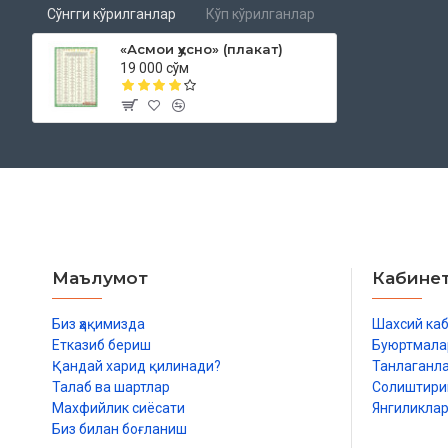
Сўнгги кўрилганлар
Кўп кўрилганлар
«Асмои ҳусно» (плакат)
19 000 сўм
Маълумот
Кабине
Биз ҳақимизда
Шахсий ка
Етказиб бериш
Буюртмала
Қандай харид қилинади?
Танлаганл
Талаб ва шартлар
Солиштир
Махфийлик сиёсати
Янгиликла
Биз билан боғланиш