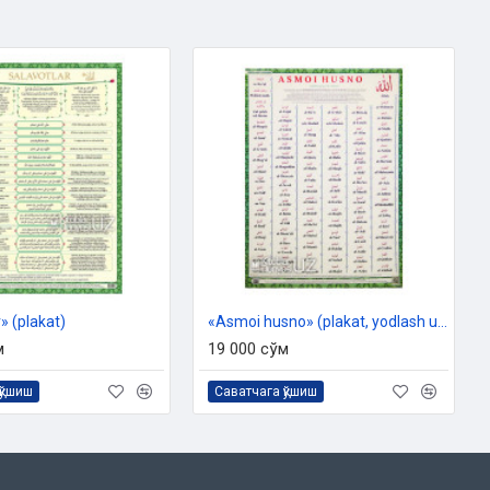
» (plakat)
«Asmoi husno» (plakat, yodlash uchun)
м
19 000 сўм
қўшиш
Саватчага қўшиш