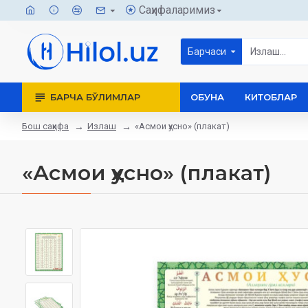
Саҳифаларимиз
Барчаси
БАРЧА БЎЛИМЛАР
ОБУНА
КИТОБЛАР
Бош саҳифа
Излаш
«Асмои ҳусно» (плакат)
«Асмои ҳусно» (плакат)