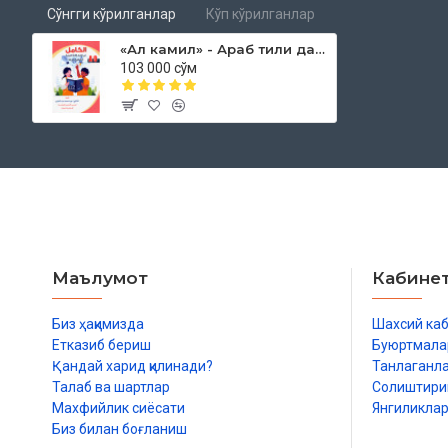
Сўнгги кўрилганлар
Кўп кўрилганлар
«Ал камил» - Араб тили дарслиги (A0, A1)
103 000 сўм
Маълумот
Кабине
Биз ҳақимизда
Шахсий ка
Етказиб бериш
Буюртмала
Қандай харид қилинади?
Танлаганл
Талаб ва шартлар
Солиштир
Махфийлик сиёсати
Янгиликла
Биз билан боғланиш