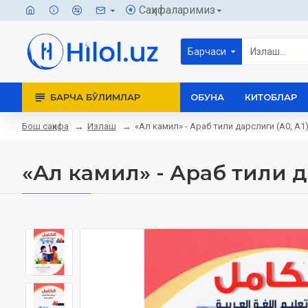
Саҳифаларимиз
Барчаси
БАРЧА БЎЛИМЛАР
ОБУНА
КИТОБЛАР
Бош саҳифа
Излаш
«Ал камил» - Араб тили дарслиги (A0, A1
«Ал камил» - Араб тили д