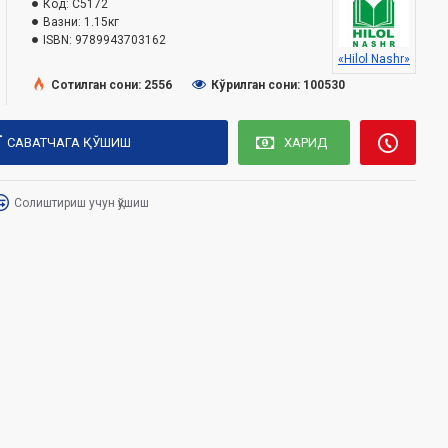
Код:
C5172
Вазни:
1.15кг
ISBN:
9789943703162
«Hilol Nashr»
Сотилган сони: 2556
Кўрилган сони: 100530
САВАТЧАГА ҚЎШИШ
ХАРИД
Солиштириш учун қўшиш