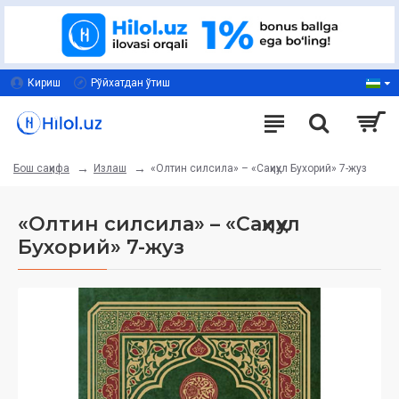
Кириш
Рўйхатдан ўтиш
Излаш
«Олтин силсила» – «Саҳиҳул Бухорий» 7-жуз
Бош саҳифа
«Олтин силсила» – «Саҳиҳул
Бухорий» 7-жуз