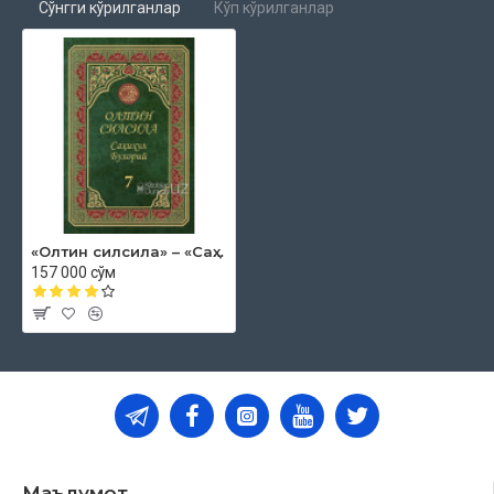
Сўнгги кўрилганлар
Кўп кўрилганлар
10-боб
. М
ажбур ҳолда аёлини
«Б
у менинг синглим» деса,
унинг зиммасида ҳеч нарса йўқ
11-боб
. Н
абий соллаллоҳу алайҳи васалламнинг
«А
маллар
ниятга
боғлиқдир, ҳар кимга ният қилганидир» деган сўзларига
кўра,
чорасиз қолиб, мажбурланганда қилинган талоқ ҳақида;
«Олтин силсила» – «Саҳиҳул Бухорий» 7-жуз
мастнинг,
157 000 сўм
мажнун(нинг талоғи) ва уларнинг масаласи; талоқ, ширк ва
бошқа
ишларда хато қилиш, унутиш ҳақида
. Ш
аъбий
«У
нутсак ёки
хато
қилсак, бизни жазога тортма»ни тиловат қилган
.
В
асвоснинг иқрори ўтмаслиги ҳақида
Маълумот