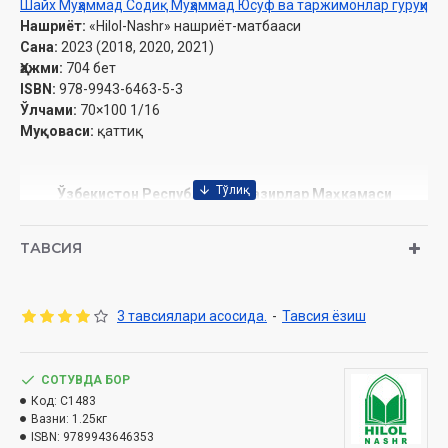
Шайх Муҳаммад Содиқ Муҳаммад Юсуф ва таржимонлар гуруҳи
Нашриёт:
«Hilol-Nashr» нашриёт-матбааси
Сана:
2023 (2018, 2020, 2021)
Ҳажми:
704 бет
ISBN:
978-9943-6463-5-3
Ўлчами:
70×100 1/16
Муқоваси:
қаттиқ
Ўзбекистон Республикаси Вазирлар Маҳкамаси
ҳузуридаги Дин ишлари бўйича қўмитанинг 2021 йилдаги
03-07/4391-сонли тавсияси ила чоп этилган.
ТАВСИЯ
Мундарижа
3 тавсиялари асосида.
-
Тавсия ёзиш
68
. Т
алоқ китоби
1-боб
. А
ллоҳ таолонинг
«Э
й Набий
! А
гар аёлларни талоқ
СОТУВДА БОР
Код:
C1483
қилсаларингиз, иддаларига (мослаб) талоқ қилинглар ва
Вазни:
1.25кг
ISBN:
9789943646353
иддани ҳисобланглар» деган сўзи ҳақида