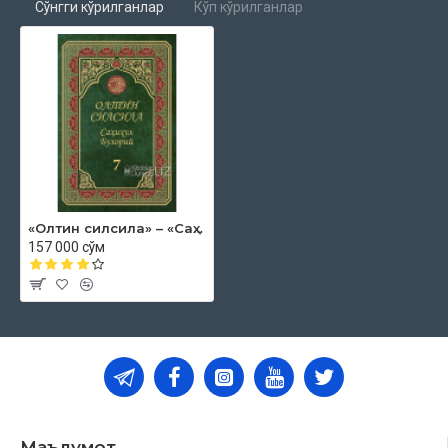
Сўнгги кўрилганлар
Кўп кўрилганлар
10-боб
. М
ажбур ҳолда аёлини
«Б
у менинг синглим» деса,
унинг зиммасида ҳеч нарса йўқ
11-боб
. Н
абий соллаллоҳу алайҳи васалламнинг
«А
маллар
ниятга
боғлиқдир, ҳар кимга ният қилганидир» деган сўзларига
кўра,
чорасиз қолиб, мажбурланганда қилинган талоқ ҳақида;
«Олтин силсила» – «Саҳиҳул Бухорий» 7-жуз
мастнинг,
157 000 сўм
мажнун(нинг талоғи) ва уларнинг масаласи; талоқ, ширк ва
бошқа
ишларда хато қилиш, унутиш ҳақида
. Ш
аъбий
«У
нутсак ёки
хато
қилсак, бизни жазога тортма»ни тиловат қилган
.
В
асвоснинг иқрори ўтмаслиги ҳақида
Маълумот