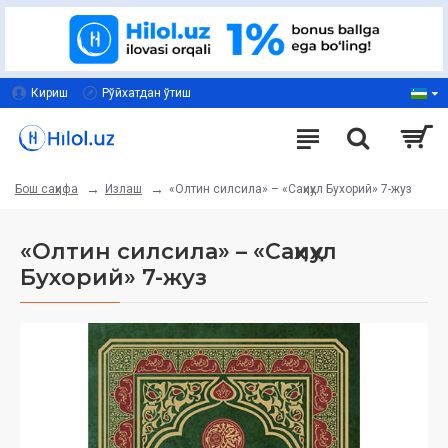
Кириш
Рўйхатдан ўтиш
Излаш
«Олтин силсила» – «Саҳиҳул Бухорий» 7-жуз
Бош саҳифа
«Олтин силсила» – «Саҳиҳул
Бухорий» 7-жуз