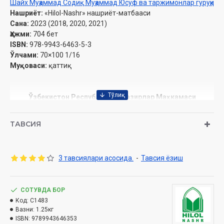
Шайх Муҳаммад Содиқ Муҳаммад Юсуф ва таржимонлар гуруҳи
Нашриёт:
«Hilol-Nashr» нашриёт-матбааси
Сана:
2023 (2018, 2020, 2021)
Ҳажми:
704 бет
ISBN:
978-9943-6463-5-3
Ўлчами:
70×100 1/16
Муқоваси:
қаттиқ
Ўзбекистон Республикаси Вазирлар Маҳкамаси
ҳузуридаги Дин ишлари бўйича қўмитанинг 2021 йилдаги
03-07/4391-сонли тавсияси ила чоп этилган.
ТАВСИЯ
Мундарижа
3 тавсиялари асосида.
-
Тавсия ёзиш
68
. Т
алоқ китоби
1-боб
. А
ллоҳ таолонинг
«Э
й Набий
! А
гар аёлларни талоқ
СОТУВДА БОР
Код:
C1483
қилсаларингиз, иддаларига (мослаб) талоқ қилинглар ва
Вазни:
1.25кг
ISBN:
9789943646353
иддани ҳисобланглар» деган сўзи ҳақида