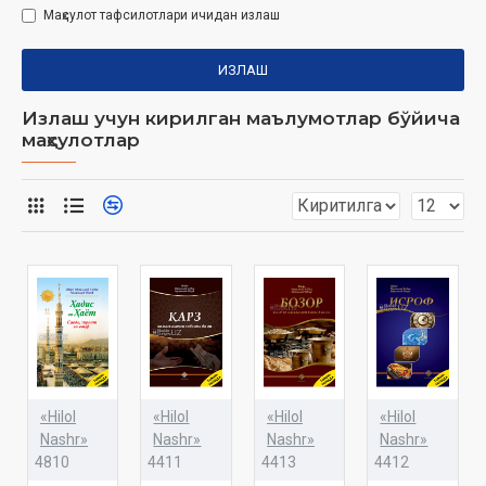
Маҳсулот тафсилотлари ичидан излаш
ИЗЛАШ
Излаш учун кирилган маълумотлар бўйича
маҳсулотлар
«Hilol
«Hilol
«Hilol
«Hilol
Nashr»
Nashr»
Nashr»
Nashr»
4810
4411
4413
4412