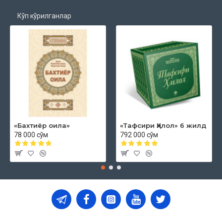
Кўп кўрилганлар
«Бахтиёр оила»
«Тафсири Ҳилол» 6 жилд
78 000 сўм
792 000 сўм