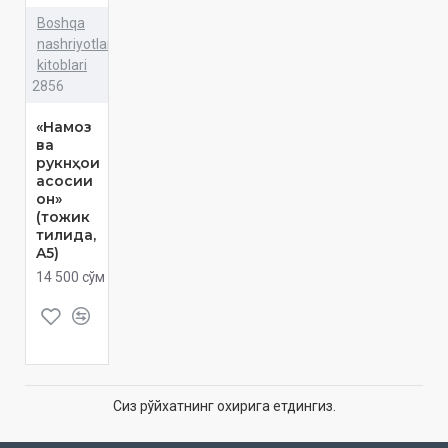
Boshqa
nashriyotlar
kitoblari
2856
«Намоз
ва
рукнҳои
асосии
он»
(тожик
тилида,
A5)
14 500 сўм
Сиз рўйхатнинг охирига етдингиз.