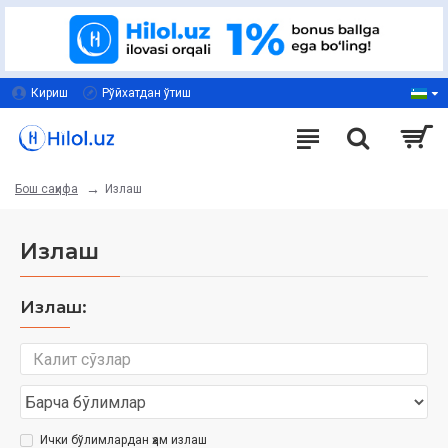
Кириш
Рўйхатдан ўтиш
Излаш
Бош саҳифа
Излаш
Излаш:
Ички бўлимлардан ҳам излаш