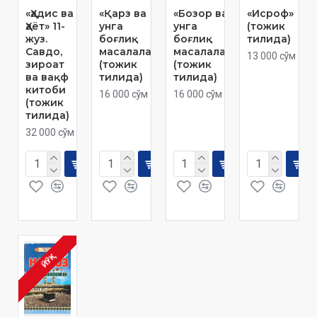
«Ҳадис ва
«Қарз ва
«Бозор ва
«Исроф»
Ҳаёт» 11-
унга
унга
(тожик
жуз.
боғлиқ
боғлиқ
тилида)
Савдо,
масалалар»
масалалар»
13 000 сўм
зироат
(тожик
(тожик
ва вақф
тилида)
тилида)
китоби
16 000 сўм
16 000 сўм
(тожик
тилида)
32 000 сўм
ЙЎҚ