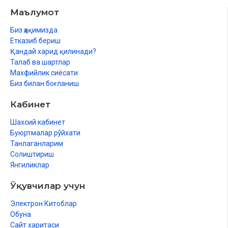
Маълумот
Биз ҳақимизда
Етказиб бериш
Қандай харид қилинади?
Талаб ва шартлар
Махфийлик сиёсати
Биз билан боғланиш
Кабинет
Шахсий кабинет
Буюртмалар рўйхати
Танлаганларим
Солиштириш
Янгиликлар
Ўқувчилар учун
Электрон Китоблар
Обуна
Сайт харитаси