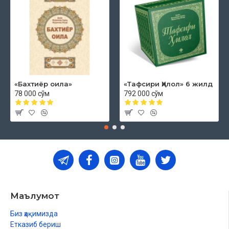
«Бахтиёр оила»
«Тафсири Ҳилол» 6 жилд
78 000 сўм
792 000 сўм
Маълумот
Биз ҳақимизда
Етказиб бериш