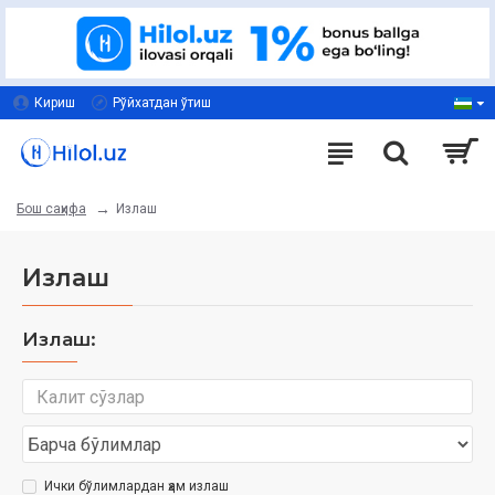
Кириш
Рўйхатдан ўтиш
Излаш
Бош саҳифа
Излаш
Излаш:
Ички бўлимлардан ҳам излаш