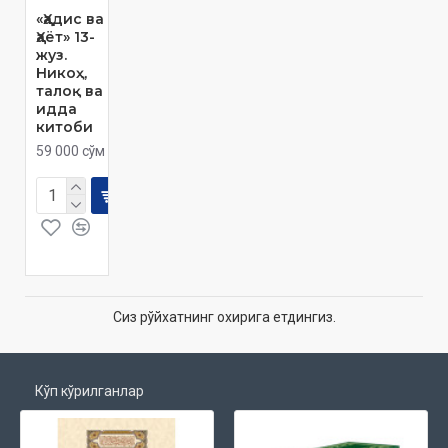
«Ҳадис ва
Ҳаёт» 13-
жуз.
Никоҳ,
талоқ ва
идда
китоби
59 000 сўм
Сиз рўйхатнинг охирига етдингиз.
Кўп кўрилганлар