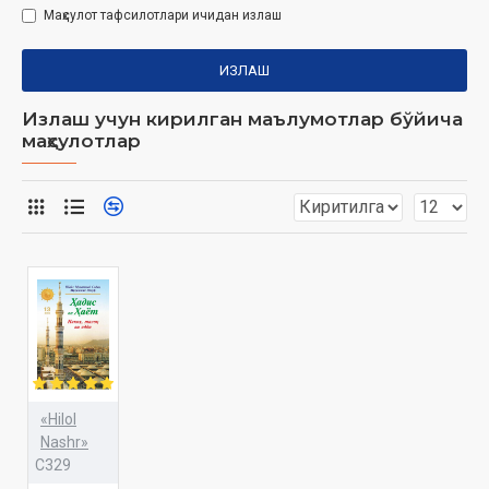
Маҳсулот тафсилотлари ичидан излаш
ИЗЛАШ
Излаш учун кирилган маълумотлар бўйича
маҳсулотлар
«Hilol
Nashr»
C329