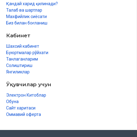
Қандай харид қилинади?
Талаб ва шартлар
Махфийлик сиёсати
Биз билан боғланиш
Кабинет
Шахсий кабинет
Буюртмалар рўйхати
Танлаганларим
Солиштириш
Янгиликлар
Ўқувчилар учун
Электрон Китоблар
Обуна
Сайт харитаси
Оммавий оферта