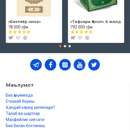
«Бахтиёр оила»
«Тафсири Ҳилол» 6 жилд
78 000 сўм
792 000 сўм
Маълумот
Биз ҳақимизда
Етказиб бериш
Қандай харид қилинади?
Талаб ва шартлар
Махфийлик сиёсати
Биз билан боғланиш