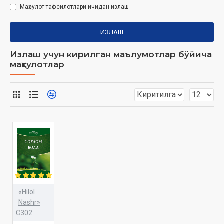
Маҳсулот тафсилотлари ичидан излаш
ИЗЛАШ
Излаш учун кирилган маълумотлар бўйича
маҳсулотлар
«Hilol
Nashr»
C302