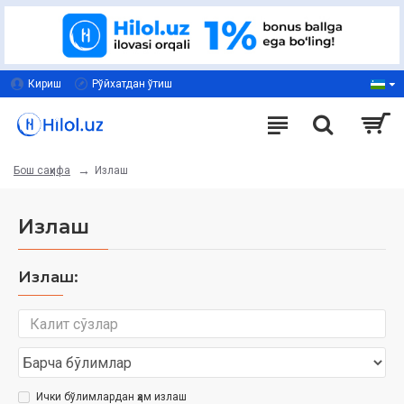
Кириш
Рўйхатдан ўтиш
Излаш
Бош саҳифа
Излаш
Излаш:
Ички бўлимлардан ҳам излаш