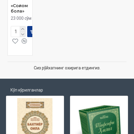
«Соғлом
бола»
23 000 сўм
Сиз рўйхатнинг охирига етдингиз.
Кўп кўрилганлар