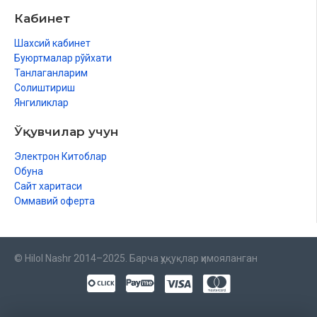
Кабинет
Шахсий кабинет
Буюртмалар рўйхати
Танлаганларим
Солиштириш
Янгиликлар
Ўқувчилар учун
Электрон Китоблар
Обуна
Сайт харитаси
Оммавий оферта
© Hilol Nashr 2014–2025. Барча ҳуқуқлар ҳимояланган