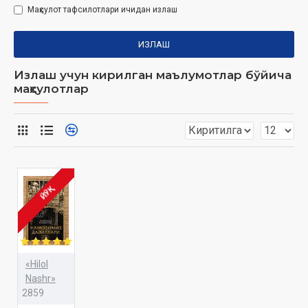
Маҳсулот тафсилотлари ичидан излаш
ИЗЛАШ
Излаш учун кирилган маълумотлар бўйича
маҳсулотлар
ЙЎҚ
«Hilol
Nashr»
2859