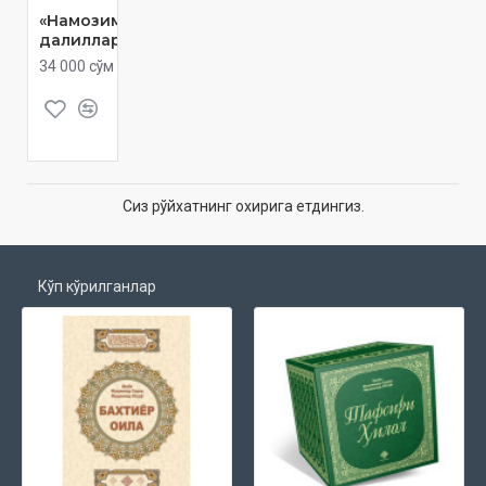
«Намозимиз
далиллари»
34 000 сўм
Сиз рўйхатнинг охирига етдингиз.
Кўп кўрилганлар