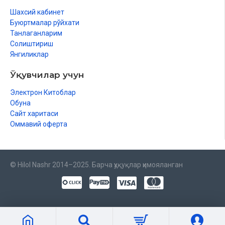
Шахсий кабинет
Буюртмалар рўйхати
Танлаганларим
Солиштириш
Янгиликлар
Ўқувчилар учун
Электрон Китоблар
Обуна
Сайт харитаси
Оммавий оферта
© Hilol Nashr 2014–2025. Барча ҳуқуқлар ҳимояланган