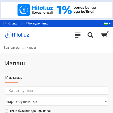
Кириш
Рўйхатдан ўтиш
Излаш
Бош саҳифа
Излаш
Излаш:
Ички бўлимлардан ҳам излаш