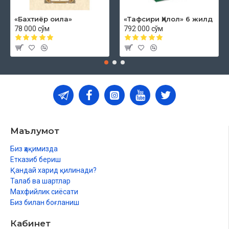
«Бахтиёр оила»
«Тафсири Ҳилол» 6 жилд
78 000 сўм
792 000 сўм
Маълумот
Биз ҳақимизда
Етказиб бериш
Қандай харид қилинади?
Талаб ва шартлар
Махфийлик сиёсати
Биз билан боғланиш
Кабинет