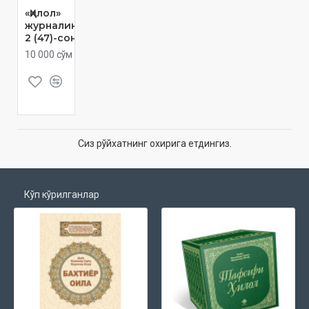
«Ҳилол»
журналининг
2 (47)-сони
10 000 сўм
Сиз рўйхатнинг охирига етдингиз.
Кўп кўрилганлар