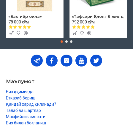
«Бахтиёр оила»
«Тафсири Ҳилол» 6 жилд
78 000 сўм
792 000 сўм
Маълумот
Биз ҳақимизда
Етказиб бериш
Қандай харид қилинади?
Талаб ва шартлар
Махфийлик сиёсати
Биз билан боғланиш