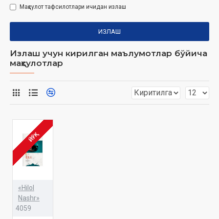
Маҳсулот тафсилотлари ичидан излаш
ИЗЛАШ
Излаш учун кирилган маълумотлар бўйича
маҳсулотлар
ЙЎҚ
«Hilol
Nashr»
4059