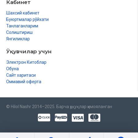
Кабинет
Шахсий кабинет
Буюртмалар рўйхати
Танлаганларим
Солиштириш
Янгиликлар
Ўқувчилар учун
Электрон Китоблар
Обуна
Сайт харитаси
Оммавий оферта
© Hilol Nashr 2014–2025. Барча ҳуқуқлар ҳимояланган