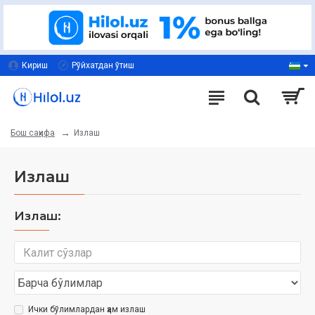
Кириш
Рўйхатдан ўтиш
Излаш
Бош саҳифа
Излаш
Излаш:
Ички бўлимлардан ҳам излаш