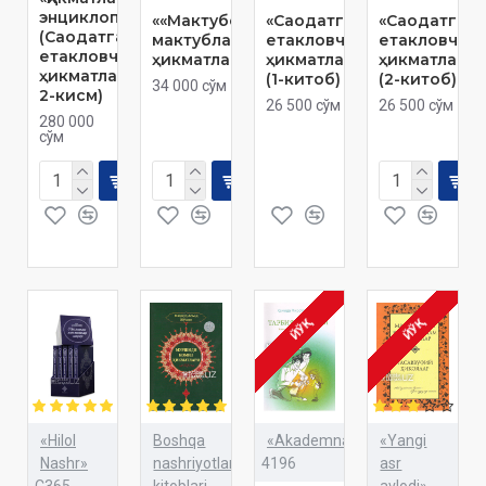
энциклопедияси
««Мактубот»дан
«Саодатга
«Саодатга
(Саодатга
мактублар ва
етакловчи
етакловчи
етакловчи
ҳикматлар»
ҳикматлар»
ҳикматлар»
ҳикматлар) » (1-
(1-китоб)
(2-китоб)
34 000 сўм
2-кисм)
26 500 сўм
26 500 сўм
280 000
сўм
ЙЎҚ
ЙЎҚ
«Hilol
Boshqa
«Akademnashr»
«Yangi
Nashr»
nashriyotlar
4196
asr