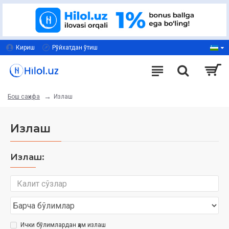
Кириш
Рўйхатдан ўтиш
Излаш
Бош саҳифа
Излаш
Излаш:
Ички бўлимлардан ҳам излаш