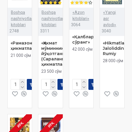
Boshqa
Boshqa
«Azon
«Yangi
nashriyotlar
nashriyotlar
kitoblari»
asr
kitoblari
kitoblari
3064
avlodi»
2748
3311
3040
«Қалблардан
сўранг»
«Рамазон
«Ҳикмат
«Hikmatlar»
ҳикматлари»
мўминнинг
Jaloliddin
42 000 сўм
йўқотганидир»
Rumiy
21 000 сўм
(Сараланган
28 000 сўм
ҳикматлар)
23 500 сўм
ЙЎҚ
ЙЎҚ