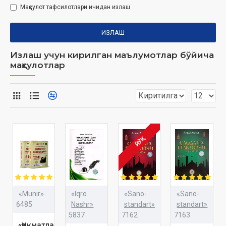
Маҳсулот тафсилотлари ичидан излаш
ИЗЛАШ
Излаш учун кирилган маълумотлар бўйича
маҳсулотлар
ЙЎҚ
«Munir»
«Iqro
«Sano-
«Sano-
6485
Nashr»
standart»
standart»
5837
7162
7163
«Ҳикматлар