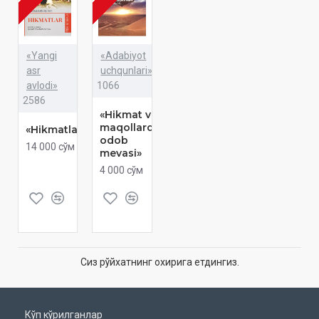
«Yangi
«Adabiyot
asr
uchqunlari»
avlodi»
1066
2586
«Hikmat va
maqollarda
«Hikmatlar»
odob
14 000 сўм
mevasi»
4 000 сўм
Сиз рўйхатнинг охирига етдингиз.
Кўп кўрилганлар