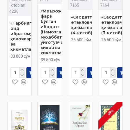
kitoblari
7165
7164
«Меърожда
4220
фарз
«Саодатга
«Саодатга
бўлган
етакловчи
етакловчи
«Тарбияга
ибодат»
ҳикматлар»
ҳикматлар»
оид
(Намозга
(4-китоб)
(3-китоб)
ибратомуз
муҳаббат
ҳикоялар
26 500 сўм
26 500 сўм
уйғотувчи
ва
ҳикоя ва
ҳикматлар»
ҳикматлар)
33 000 сўм
39 500 сўм
ЙЎҚ