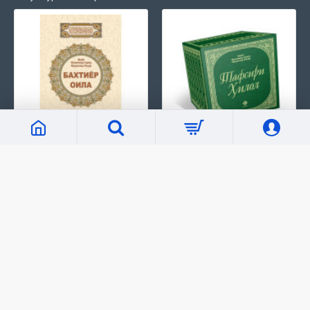
«Бахтиёр оила»
«Тафсири Ҳилол» 6 жилд
78 000 сўм
792 000 сўм
Маълумот