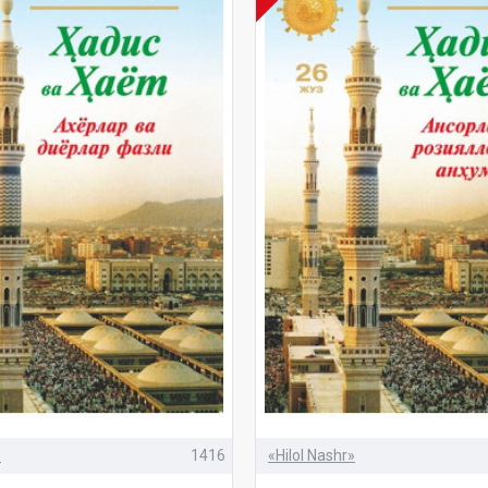
»
1416
«Hilol Nashr»