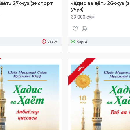
 Ҳаёт» 27-жуз (экспорт
«Ҳадис ва Ҳаёт» 26-жуз 
учун)
м
33 000 сўм
Савол
Харид
ЙЎҚ