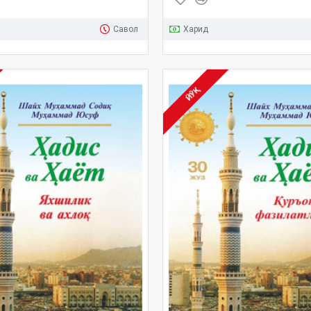
Савол
Харид
ЙЎҚ