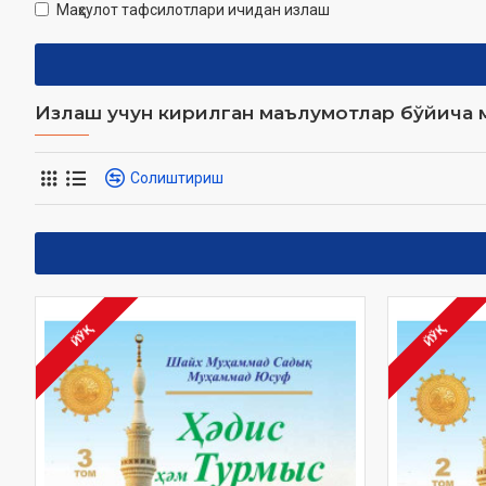
Маҳсулот тафсилотлари ичидан излаш
Излаш учун кирилган маълумотлар бўйича м
Солиштириш
ЙЎҚ
ЙЎҚ