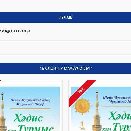
ИЗЛАШ
аҳсулотлар
ОЛДИНГИ МАҲСУЛОТЛАР
ЙЎҚ