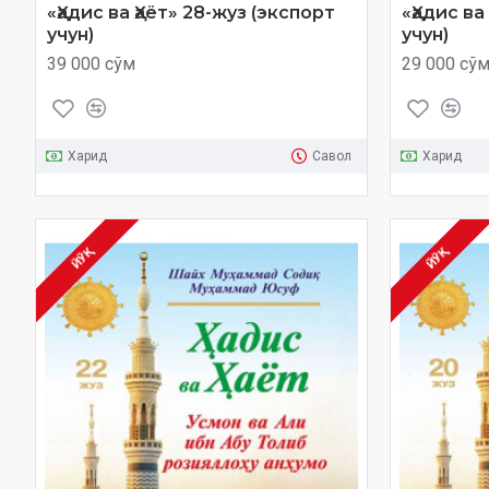
«Ҳадис ва Ҳаёт» 28-жуз (экспорт
«Ҳадис ва
учун)
учун)
39 000 сўм
29 000 сў
Харид
Савол
Харид
ЙЎҚ
ЙЎҚ