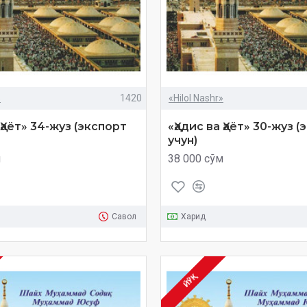
»
1420
«Hilol Nashr»
 Ҳаёт» 34-жуз (экспорт
«Ҳадис ва Ҳаёт» 30-жуз 
учун)
м
38 000 сўм
Савол
Харид
ЙЎҚ