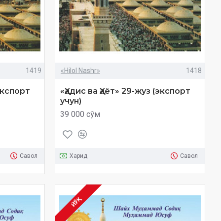
1419
«Hilol Nashr»
1418
(экспорт
«Ҳадис ва Ҳаёт» 29-жуз (экспорт
учун)
39 000 сўм
Савол
Харид
Савол
ЙЎҚ