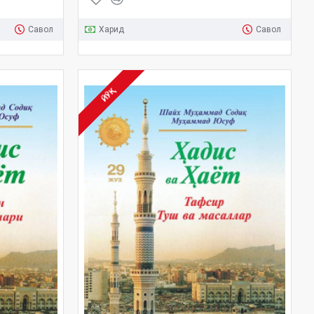
Савол
Харид
Савол
ЙЎҚ