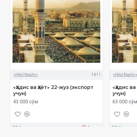
«Hilol Nashr»
1411
«Hilol Nashr
«Ҳадис ва Ҳаёт» 22-жуз (экспорт
«Ҳадис ва
учун)
учун)
43 000 сўм
63 000 сў
Харид
Савол
Харид