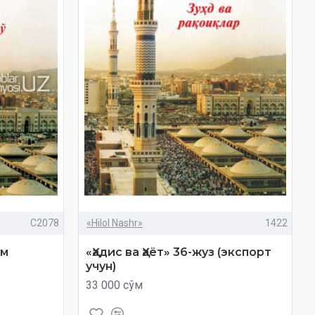
C2078
«Hilol Nashr»
1422
ом
«Ҳадис ва Ҳаёт» 36-жуз (экспорт
учун)
33 000 сўм