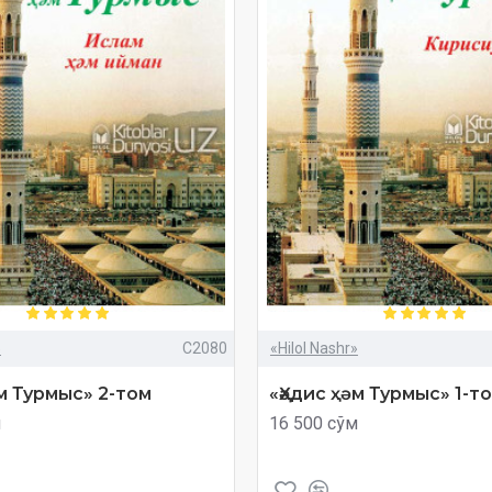
»
C2080
«Hilol Nashr»
әм Турмыс» 2-том
«Ҳәдис ҳәм Турмыс» 1-т
м
16 500 сўм