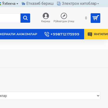
Етказиб бериш
Электрон китоблар
Ўзбекча
0
Кириш
Рўйхатдан ўтиш
+998712175999
КЕРАКЛИ АНЖОМЛАР
ЯНГИЛИ