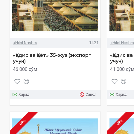
«Hilol Nashr»
1421
«Hilol Nashr
«Ҳадис ва Ҳаёт» 35-жуз (экспорт
«Ҳадис ва
учун)
учун)
46 000 сўм
41 000 сў
Харид
Савол
Харид
ЙЎҚ
ЙЎҚ