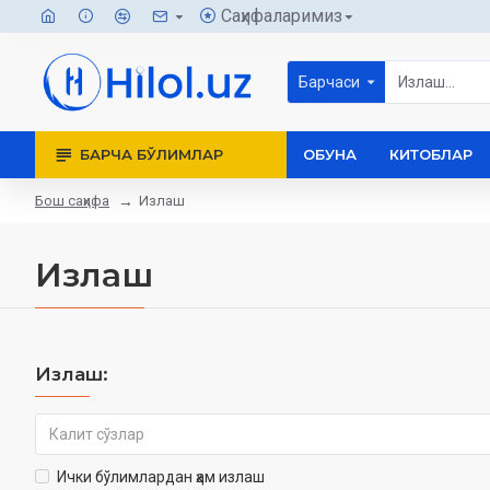
Саҳифаларимиз
Барчаси
БАРЧА БЎЛИМЛАР
ОБУНА
КИТОБЛАР
Бош саҳифа
Излаш
Излаш
Излаш:
Ички бўлимлардан ҳам излаш