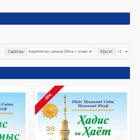
Саралаш:
Кўрсат:
ЙЎҚ