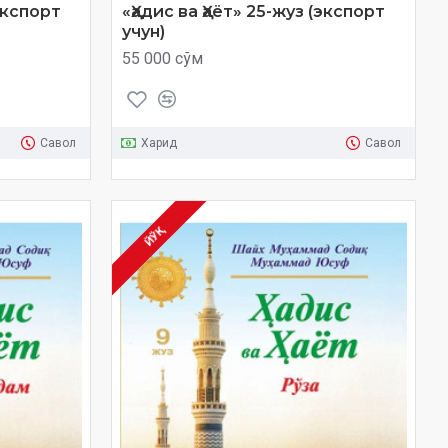
(экспорт
«Ҳадис ва Ҳаёт» 25-жуз (экспорт
учун)
55 000 сўм
Савол
Харид
Савол
ЙЎҚ