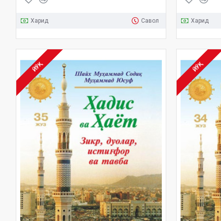
Харид
Савол
Харид
ЙЎҚ
ЙЎҚ