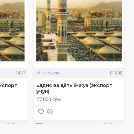
1407
«Hilol Nashr»
C1400
экспорт
«Ҳадис ва Ҳаёт» 9-жуз (экспорт
учун)
27 000 сўм
Савол
Харид
Савол