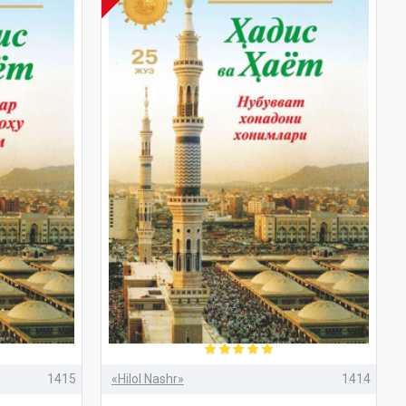
1415
«Hilol Nashr»
1414