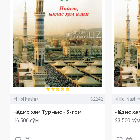
«Hilol Nashr»
C2242
«Hilol Nashr
«Ҳәдис ҳәм Турмыс» 3-том
«Ҳәдис ҳ
16 500 сўм
23 500 сў