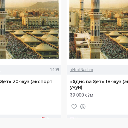
»
1409
«Hilol Nashr»
 Ҳаёт» 20-жуз (экспорт
«Ҳадис ва Ҳаёт» 18-жуз (
учун)
м
39 000 сўм
Савол
Харид