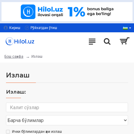
Кириш
Рўйхатдан ўтиш
Излаш
Бош саҳифа
Излаш
Излаш:
Ички бўлимлардан ҳам излаш