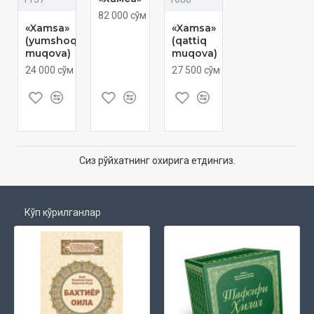
82 000 сўм
«Xamsa»
«Xamsa»
(yumshoq
(qattiq
muqova)
muqova)
24 000 сўм
27 500 сўм
Сиз рўйхатнинг охирига етдингиз.
Кўп кўрилганлар