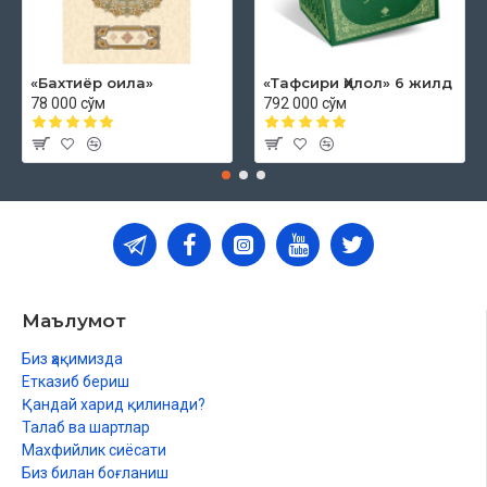
«Бахтиёр оила»
«Тафсири Ҳилол» 6 жилд
78 000 сўм
792 000 сўм
Маълумот
Биз ҳақимизда
Етказиб бериш
Қандай харид қилинади?
Талаб ва шартлар
Махфийлик сиёсати
Биз билан боғланиш