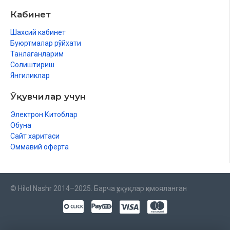
Кабинет
Шахсий кабинет
Буюртмалар рўйхати
Танлаганларим
Солиштириш
Янгиликлар
Ўқувчилар учун
Электрон Китоблар
Обуна
Сайт харитаси
Оммавий оферта
© Hilol Nashr 2014–2025. Барча ҳуқуқлар ҳимояланган