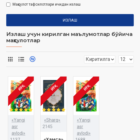
Маҳсулот тафсилотлари ичидан излаш
ИЗЛАШ
Излаш учун кирилган маълумотлар бўйича
маҳсулотлар
ЙЎҚ
ЙЎҚ
ЙЎҚ
«Yangi
«Sharq»
«Yangi
asr
2145
asr
avlodi»
avlodi»
«Хамса»
1137
1688