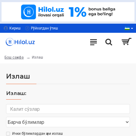
Кириш
Рўйхатдан ўтиш
Излаш
Бош саҳифа
Излаш
Излаш:
Ички бўлимлардан ҳам излаш