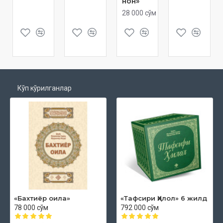
нон»
28 000 сўм
Кўп кўрилганлар
«Бахтиёр оила»
«Тафсири Ҳилол» 6 жилд
78 000 сўм
792 000 сўм