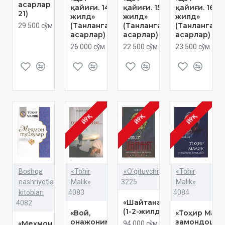
асарлар
қайиғи. 14-
қайиғи. 15-
қайиғи. 16-
21)
жилд»
жилд»
жилд»
(Танланган
(Танланган
(Танланган
29 500 сўм
асарлар)
асарлар)
асарлар)
26 000 сўм
22 500 сўм
23 500 сўм
ЙЎҚ
ЙЎҚ
ЙЎҚ
Boshqa
«Tohir
«O'qituvchi»
«Tohir
nashriyotlar
Malik»
3225
Malik»
kitoblari
4083
4084
«Шайтанат»
4082
(1-2-жилд)
«Вой,
«Тоҳир Мал
онажоним...»
замондошл
«Меҳмон
94 000 сўм