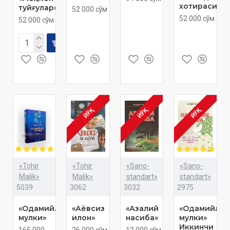
хотирасида
туйғулар»
52 000 сўм
52 000 сўм
52 000 сўм
ЙЎҚ
ЙЎҚ
ЙЎҚ
«Tohir
«Tohir
«Sano-
«Sano-
Malik»
Malik»
standart»
standart»
5039
3062
3032
2975
«Одамийлик
«Аёвсиз
«Азалий
«Одамийлик
мулки»
илон»
насиба»
мулки»
Иккинчи
165 000
26 000 сўм
12 000 сўм