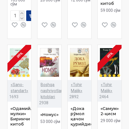
китоб
сўм
59 000 сўм
ЙЎҚ
ЙЎҚ
«Sano-
Boshqa
«Tohir
«Tohir
standart»
nashriyotlar
Malik»
Malik»
1693
kitoblari
2892
2464
2938
«Одамийлик
«Дока
«Самум»
мулки»
рўмол
2-қисм
«Номус»
Биринчи
қачон
29 000 сўм
53 000 сўм
китоб
қурийди»