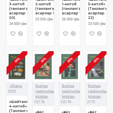
3-китоб
2-китоб
1-китоб
5-китоб»
(танланган
(танланган
(танланган
(Танланган
асарлар
асарлар 19)
асарлар 18)
асарлар
20)
22)
25 000 сўм
26 000 сўм
24 000 сўм
33 500 сўм
ЙЎҚ
ЙЎҚ
ЙЎҚ
ЙЎҚ
«Sharq»
Boshqa
Boshqa
Boshqa
2535
nashriyotlar
nashriyotlar
nashriyotlar
kitoblari
kitoblari
kitoblari
«Шайтанат.
C2176
C2174
2175
4-китоб»
(Танланган
«Ҳаёт
«Ҳаёт
«Ҳаёт