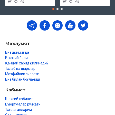
Маълумот
Биз ҳақимизда
Етказиб бериш
Қандай харид қилинади?
Талаб ва шартлар
Махфийлик сиёсати
Биз билан боғланиш
Кабинет
Шахсий кабинет
Буюртмалар рўйхати
Танлаганларим