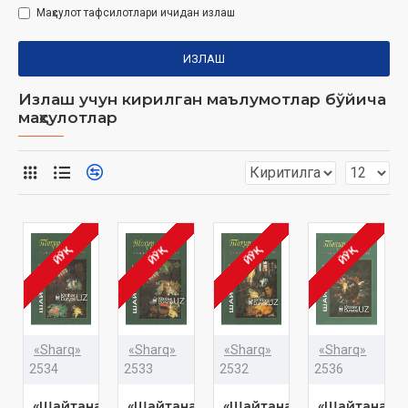
Маҳсулот тафсилотлари ичидан излаш
ИЗЛАШ
Излаш учун кирилган маълумотлар бўйича
маҳсулотлар
ЙЎҚ
ЙЎҚ
ЙЎҚ
ЙЎҚ
«Sharq»
«Sharq»
«Sharq»
«Sharq»
2534
2533
2532
2536
«Шайтанат»
«Шайтанат»
«Шайтанат»
«Шайтанат.