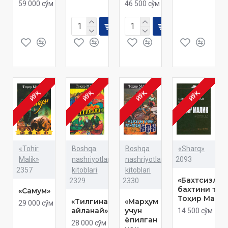
59 000 сўм
46 500 сўм
ЙЎҚ
ЙЎҚ
ЙЎҚ
ЙЎҚ
«Tohir
Boshqa
Boshqa
«Sharq»
Malik»
nashriyotlar
nashriyotlar
2093
2357
kitoblari
kitoblari
«Бахтсизли
2329
2330
бахтини топ
«Самум»
Тоҳир Мали
«Тилгинамдан
«Марҳум
29 000 сўм
айланай»
учун
14 500 сўм
ёпилган
28 000 сўм