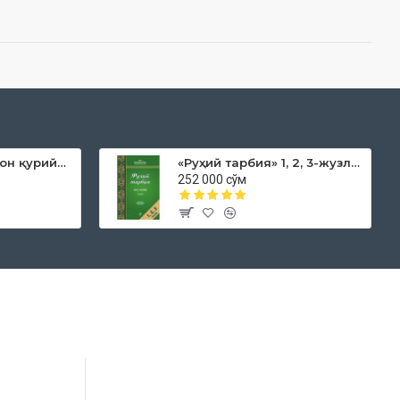
«Дока рўмол қачон қурийди»
«Руҳий тарбия» 1, 2, 3-жузлар
252 000 сўм