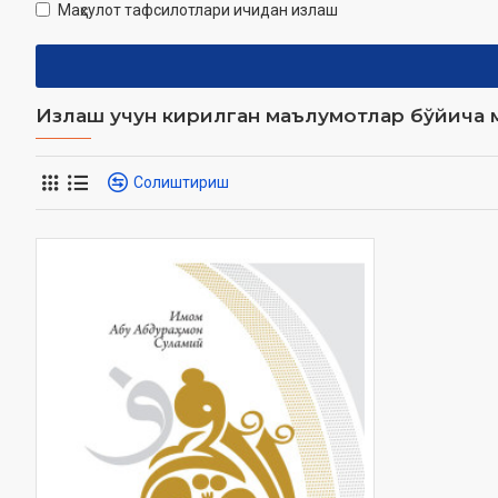
Маҳсулот тафсилотлари ичидан излаш
Излаш учун кирилган маълумотлар бўйича м
Солиштириш