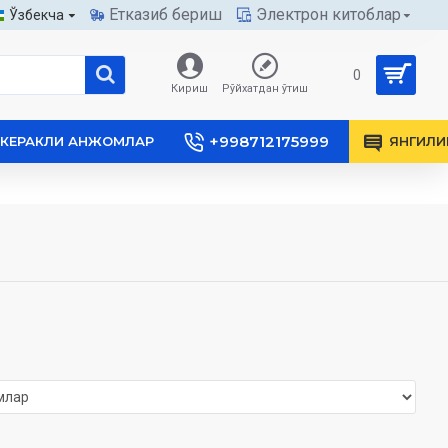
Етказиб бериш
Электрон китоблар
Ўзбекча
0
Кириш
Рўйхатдан ўтиш
+998712175999
КЕРАКЛИ АНЖОМЛАР
ЯНГИЛИ