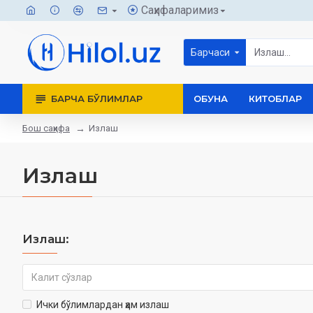
Саҳифаларимиз
Барчаси
БАРЧА БЎЛИМЛАР
ОБУНА
КИТОБЛАР
Бош саҳифа
Излаш
Излаш
Излаш:
Ички бўлимлардан ҳам излаш