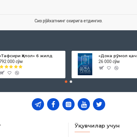
Сиз рўйхатнинг охирига етдингиз.
«Тафсири Ҳилол» 6 жилд
792 000 сўм
26 000 сўм
т
Ўқувчилар учун