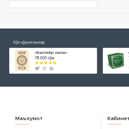
Кўп кўрилганлар
«Бахтиёр оила»
78 000 сўм
Маълумот
Кабине