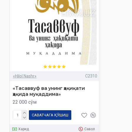
«Hilol Nashr»
C2310
«Тасаввуф ва унинг ҳақиқати
ҳақида муқаддима»
22 000 сўм
САВАТЧАГА ҚЎШИШ
Харид
Савол