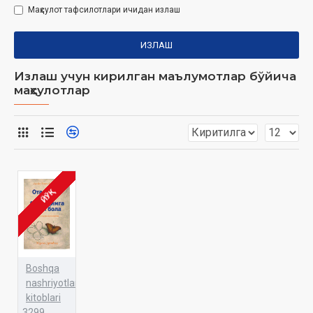
Маҳсулот тафсилотлари ичидан излаш
ИЗЛАШ
Излаш учун кирилган маълумотлар бўйича
маҳсулотлар
ЙЎҚ
Boshqa
nashriyotlar
kitoblari
3299