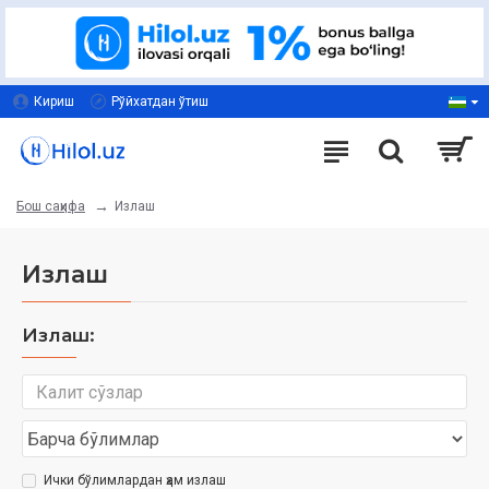
Кириш
Рўйхатдан ўтиш
Излаш
Бош саҳифа
Излаш
Излаш:
Ички бўлимлардан ҳам излаш