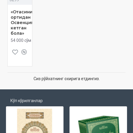
«Отасининг
ортидан
Освенцимга
кетган
бола»
54 000 сўм
Сиз рўйхатнинг охирига етдингиз.
Кўп кўрилганлар