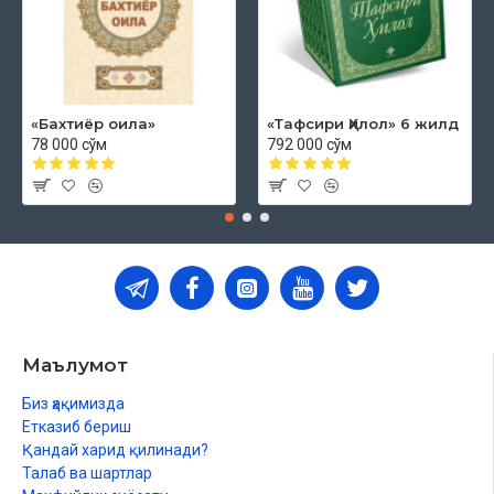
«Бахтиёр оила»
«Тафсири Ҳилол» 6 жилд
78 000 сўм
792 000 сўм
Маълумот
Биз ҳақимизда
Етказиб бериш
Қандай харид қилинади?
Талаб ва шартлар