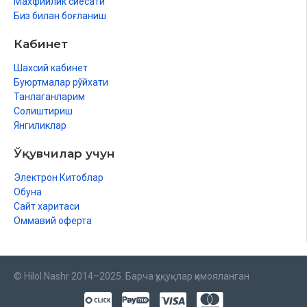
Махфийлик сиёсати
Биз билан боғланиш
Кабинет
Шахсий кабинет
Буюртмалар рўйхати
Танлаганларим
Солиштириш
Янгиликлар
Ўқувчилар учун
Электрон Китоблар
Обуна
Сайт харитаси
Оммавий оферта
© Hilol Nashr 2014–2025. Барча ҳуқуқлар ҳимояланган