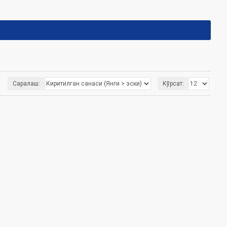
Саралаш:
Кўрсат: