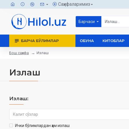
Саҳифаларимиз
Барчаси
БАРЧА БЎЛИМЛАР
ОБУНА
КИТОБЛАР
Бош саҳифа
Излаш
Излаш
Излаш:
Ички бўлимлардан ҳам излаш