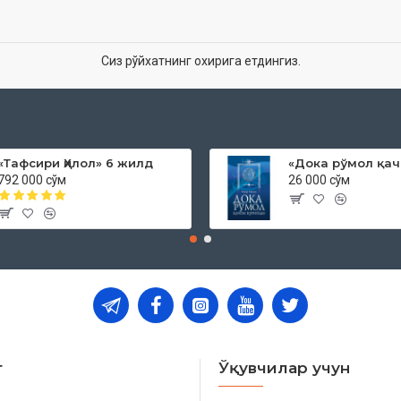
Сиз рўйхатнинг охирига етдингиз.
«Тафсири Ҳилол» 6 жилд
792 000 сўм
26 000 сўм
т
Ўқувчилар учун