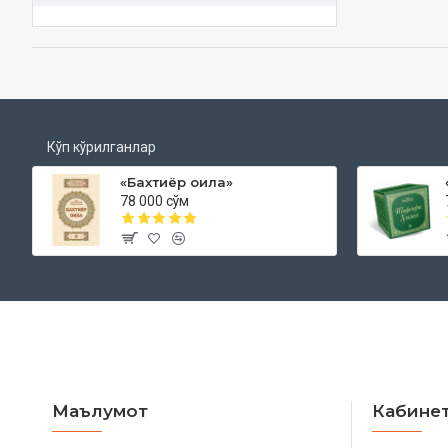
Кўп кўрилганлар
«Бахтиёр оила»
78 000 сўм
Маълумот
Кабине