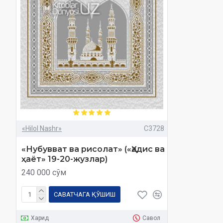
«Hilol Nashr»
C3728
«Нубувват ва рисолат» («Ҳадис ва
ҳаёт» 19-20-жузлар)
240 000 сўм
САВАТЧАГА ҚЎШИШ
Харид
Савол