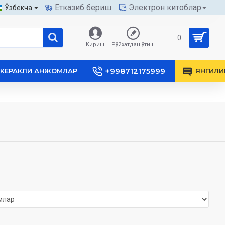
Етказиб бериш
Электрон китоблар
Ўзбекча
0
Кириш
Рўйхатдан ўтиш
+998712175999
КЕРАКЛИ АНЖОМЛАР
ЯНГИЛИ