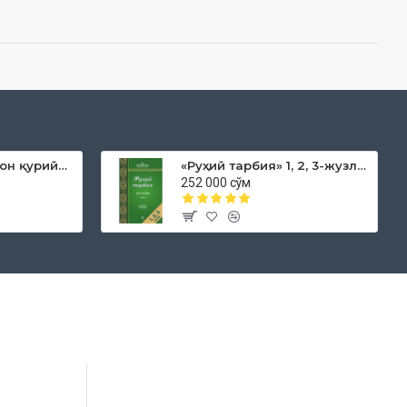
«Дока рўмол қачон қурийди»
«Руҳий тарбия» 1, 2, 3-жузлар
252 000 сўм