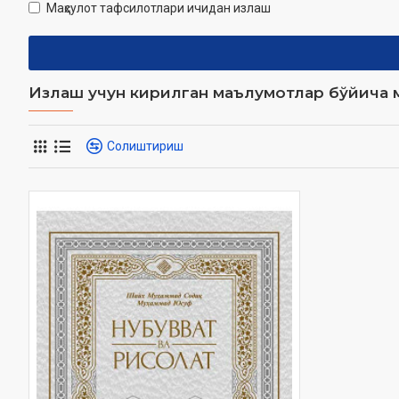
Маҳсулот тафсилотлари ичидан излаш
Излаш учун кирилган маълумотлар бўйича м
Солиштириш