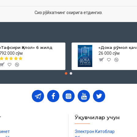
Сиз рўйхатнинг охирига етдингиз.
«Тафсири Ҳилол» 6 жилд
792 000 сўм
26 000 сўм
т
Ўқувчилар учун
бинет
Электрон Китоблар