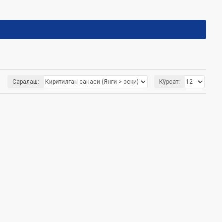
Саралаш:
Кўрсат: