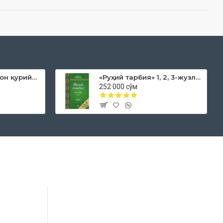
«Дока рўмол қачон қурийди»
«Руҳий тарбия» 1, 2, 3-жузлар
252 000 сўм