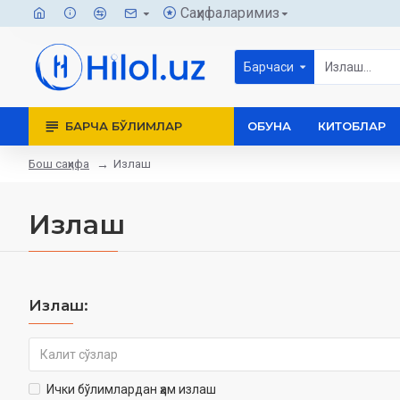
Саҳифаларимиз
Барчаси
БАРЧА БЎЛИМЛАР
ОБУНА
КИТОБЛАР
Бош саҳифа
Излаш
Излаш
Излаш:
Ички бўлимлардан ҳам излаш