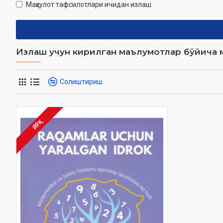
Маҳсулот тафсилотлари ичидан излаш
Излаш учун кирилган маълумотлар бўйича м
Солиштириш
ЙЎҚ