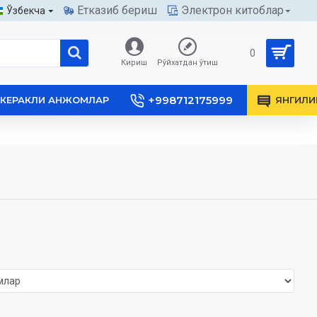
Етказиб бериш
Электрон китоблар
Ўзбекча
0
Кириш
Рўйхатдан ўтиш
+998712175999
КЕРАКЛИ АНЖОМЛАР
ЯНГИЛИ