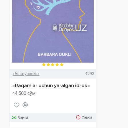
«Asaxiybooks»
4293
«Raqamlar uchun yaralgan idrok»
44 500 сўм
Харид
Савол