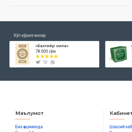
Кўп кўрилганлар
«Бахтиёр оила»
78 000 сўм
Маълумот
Кабине
Биз ҳақимизда
Шахсий ка