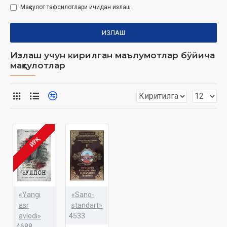
Маҳсулот тафсилотлари ичидан излаш
ИЗЛАШ
Излаш учун кирилган маълумотлар бўйича
маҳсулотлар
ЙЎҚ
«Yangi
«Sano-
asr
standart»
avlodi»
4533
4688