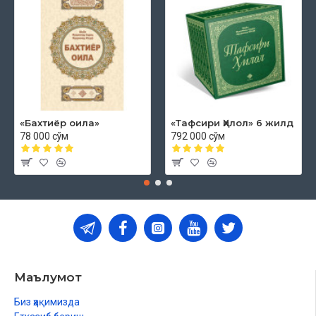
«Бахтиёр оила»
«Тафсири Ҳилол» 6 жилд
78 000 сўм
792 000 сўм
Маълумот
Биз ҳақимизда