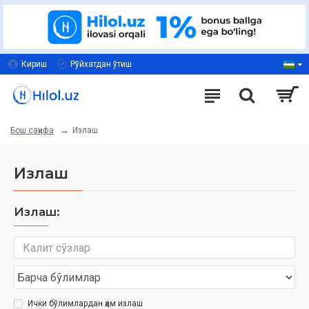
Кириш
Рўйхатдан ўтиш
Излаш
Бош саҳифа
Излаш
Излаш:
Ички бўлимлардан ҳам излаш