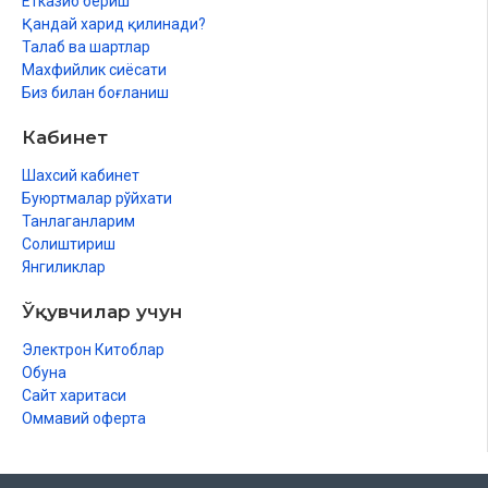
Етказиб бериш
Қандай харид қилинади?
Талаб ва шартлар
Махфийлик сиёсати
Биз билан боғланиш
Кабинет
Шахсий кабинет
Буюртмалар рўйхати
Танлаганларим
Солиштириш
Янгиликлар
Ўқувчилар учун
Электрон Китоблар
Обуна
Сайт харитаси
Оммавий оферта