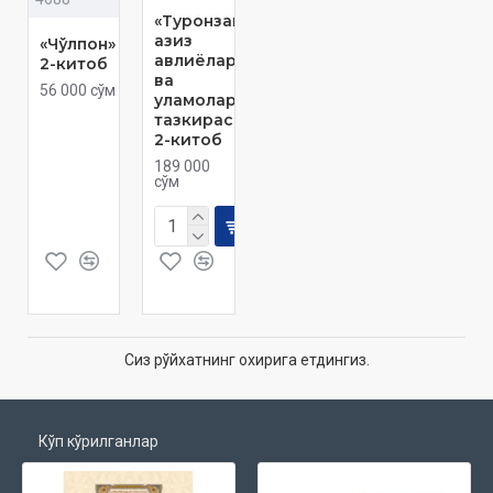
«Туронзамин
азиз
«Чўлпон»
авлиёлари
2-китоб
ва
56 000 сўм
уламолари
тазкираси»
2-китоб
189 000
сўм
Сиз рўйхатнинг охирига етдингиз.
Кўп кўрилганлар