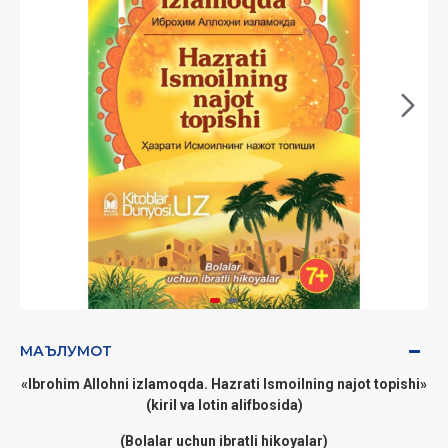
МАЪЛУМОТ
«Ibrohim Allohni izlamoqda. Hazrati Ismoilning najot topishi»
(kiril va lotin alifbosida)
(Bolalar uchun ibratli hikoyalar)