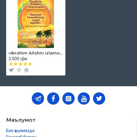
«Ibrohim Allohni izlamoqda. Hazrati Ismoilning najot topishi» (kiril va lotin alifbosida)
2 000 сўм
Маълумот
Биз ҳақимизда