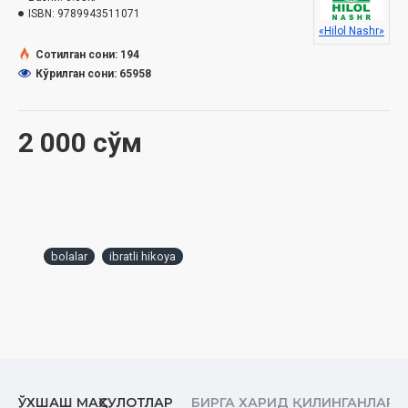
ISBN:
9789943511071
«Hilol Nashr»
Сотилган сони: 194
Кўрилган сони: 65958
2 000 сўм
bolalar
ibratli hikoya
ЎХШАШ МАҲСУЛОТЛАР
БИРГА ХАРИД ҚИЛИНГАНЛАР