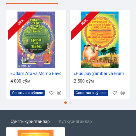
ЙЎҚ
ЙЎҚ
«Odam Ato va Momo Havo. Qobil va Hobil» (kiril va lotin alifbosida)
«Hud payg‘ambar va Eram shahri hikoyasi. Solih alayhissalomning tuyasi» (kiril va lotin alifbosida)
4 000 сўм
2 500 сўм
Саватчага қўшиш
Саватчага қўшиш
Сўнгги кўрилганлар
Кўп кўрилганлар