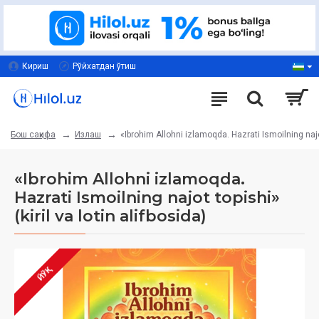
Кириш
Рўйхатдан ўтиш
Излаш
«Ibrohim Allohni izlamoqda. Hazrati Ismoilning najot 
Бош саҳифа
«Ibrohim Allohni izlamoqda.
Hazrati Ismoilning najot topishi»
(kiril va lotin alifbosida)
ЙЎҚ