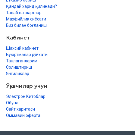
Етказиб бериш
Қандай харид қилинади?
Талаб ва шартлар
Махфийлик сиёсати
Биз билан боғланиш
Кабинет
Шахсий кабинет
Буюртмалар рўйхати
Танлаганларим
Солиштириш
Янгиликлар
Ўқувчилар учун
Электрон Китоблар
Обуна
Сайт харитаси
Оммавий оферта