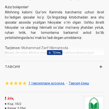
Aziz bolajonlar!
Allohning kalomi Qur'oni Karimda barchamiz uchun ibrat
bo`ladigan qissalar ko`p. Qo`lingizdagi kitobchadan ana shu
qissalar asosida yozilgan hikoyalar o`rin olgan. Ushbu ibratli
hikoyalar va ulardagi hikmatli so`zlar ma'naviy jihatdan yetuk,
ruhan tetik, har tomonlama barkamol avlod bo`lib
yetishishingizda ko`mak bo`ladi degan umiddamiz.
Tarjimon:
Muhammad Zarif Hikmatzoda
Nomi:
«Ibrohim Allohni izlamoqda. Hazrati Ismoilning najot
topishi»
Nashriyot:
«Hilol-nashr» nashriyot-matbaasi
ТАВСИЯ
Sana:
2018-yil
Hajmi:
48 bet
O‘lchami:
84x108 1/32
1 тавсиялари асосида.
-
Тавсия ёзиш
ISBN:
978-9943-5110-7-1
Muqovasi:
yumshoq
ЙЎҚ
Код:
1822
Вазни:
0.05кг