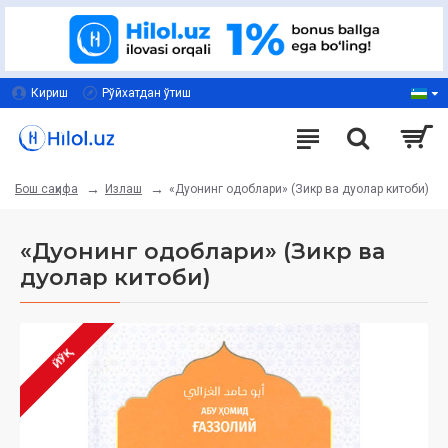
Кириш
Рўйхатдан ўтиш
Излаш
«Дуонинг одоблари» (Зикр ва дуолар китоби)
Бош саҳифа
«Дуонинг одоблари» (Зикр ва
дуолар китоби)
ЙЎҚ