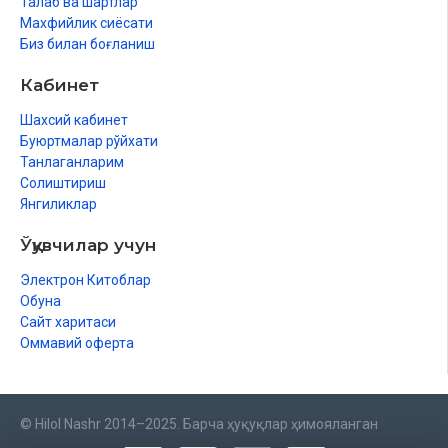
Талаб ва шартлар
Махфийлик сиёсати
Биз билан боғланиш
Кабинет
Шахсий кабинет
Буюртмалар рўйхати
Танлаганларим
Солиштириш
Янгиликлар
Ўқувчилар учун
Электрон Китоблар
Обуна
Сайт харитаси
Оммавий оферта
© Hilol Nashr 2014–2025. Барча ҳуқуқлар ҳимояланган