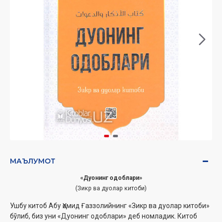
МАЪЛУМОТ
«Дуонинг одоблари»
(Зикр ва дуолар китоби)
Ушбу китоб Абу Ҳомид Ғаззолийнинг «Зикр ва дуолар китоби»
бўлиб, биз уни «Дуонинг одоблари» деб номладик. Китоб