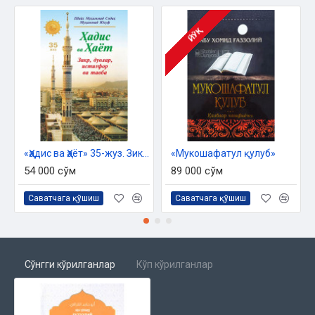
ЙЎҚ
«Ҳадис ва Ҳаёт» 35-жуз. Зикр, дуолар, истиғфор ва тавба китоби
«Мукошафатул қулуб»
54 000 сўм
89 000 сўм
Саватчага қўшиш
Саватчага қўшиш
Сўнгги кўрилганлар
Кўп кўрилганлар