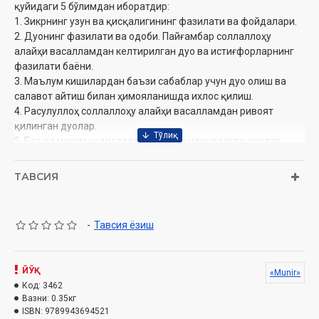
қуйидаги 5 бўлимдан иборатдир:
1. Зикрнинг узун ва қисқалигининг фазилати ва фойдалари.
2. Дуонинг фазилати ва одоби. Пайғамбар соллаллоҳу
алайҳи васалламдан келтирилган дуо ва истиғфорларнинг
фазилати баёни.
3. Маълум кишилардан баъзи сабаблар учун дуо олиш ва
салавот айтиш билан ҳимояланишда ихлос қилиш.
4. Расулуллоҳ соллаллоҳу алайҳи васалламдан ривоят
қилинган дуолар.
5. Баъзи муҳим ҳодисалар вақтида қилинадиган дуолар.
Абу Ҳомид Ғаззолий
Муаллиф
:
ТАВСИЯ
Таржимон ва нашрга тайёрловчи:
Иброҳим Нуруллоҳ
Нашриёт
: «Munir» нашриёти
Сана
: 2021 йил
-
Тавсия ёзиш
Ҳажми
: 192 бет
ISBN
: 978-9943-6945-2-1
Ўлчами
: 84x108 1/32
ЙЎҚ
«Munir»
Муқоваси:
қаттиқ
Код:
3462
Вазни:
0.35кг
ISBN:
9789943694521
Ўзбекистон Республикаси Вазирлар Маҳкамаси