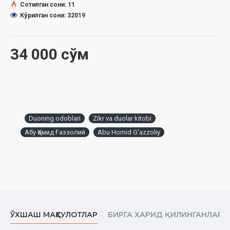
Сотилган сони: 11
ҳузуридаги Дин ишлари бўйича қўмитанинг 2021 йил 28
Кўрилган сони: 32019
январдаги 03-07/570-сонли хулосаси асосида тайёрланди
34 000 сўм
Duoning odoblari
Zikr va duolar kitobi
Абу Ҳомид Ғаззолий
Abu Homid G'azzoliy
ЎХШАШ МАҲСУЛОТЛАР
БИРГА ХАРИД ҚИЛИНГАНЛАР