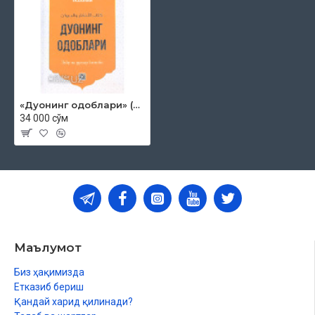
«Дуонинг одоблари» (Зикр ва дуолар китоби)
34 000 сўм
Маълумот
Биз ҳақимизда
Етказиб бериш
Қандай харид қилинади?