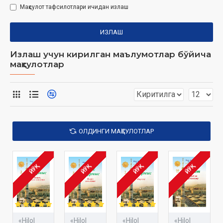
Маҳсулот тафсилотлари ичидан излаш
ИЗЛАШ
Излаш учун кирилган маълумотлар бўйича
маҳсулотлар
ОЛДИНГИ МАҲСУЛОТЛАР
ЙЎҚ
ЙЎҚ
ЙЎҚ
ЙЎҚ
«Hilol
«Hilol
«Hilol
«Hilol