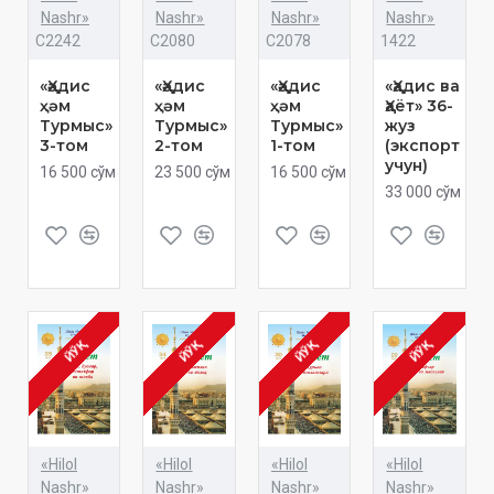
Nashr»
Nashr»
Nashr»
Nashr»
C2242
C2080
C2078
1422
«Ҳәдис
«Ҳәдис
«Ҳәдис
«Ҳадис ва
ҳәм
ҳәм
ҳәм
Ҳаёт» 36-
Турмыс»
Турмыс»
Турмыс»
жуз
3-том
2-том
1-том
(экспорт
учун)
16 500 сўм
23 500 сўм
16 500 сўм
33 000 сўм
ЙЎҚ
ЙЎҚ
ЙЎҚ
ЙЎҚ
«Hilol
«Hilol
«Hilol
«Hilol
Nashr»
Nashr»
Nashr»
Nashr»