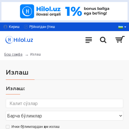
Кириш
Рўйхатдан ўтиш
Излаш
Бош саҳифа
Излаш
Излаш:
Ички бўлимлардан ҳам излаш