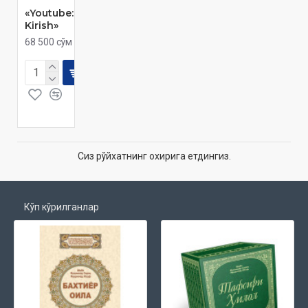
«Youtube:
Kirish»
68 500 сўм
Сиз рўйхатнинг охирига етдингиз.
Кўп кўрилганлар