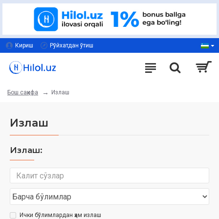
Кириш
Рўйхатдан ўтиш
Излаш
Бош саҳифа
Излаш
Излаш:
Ички бўлимлардан ҳам излаш