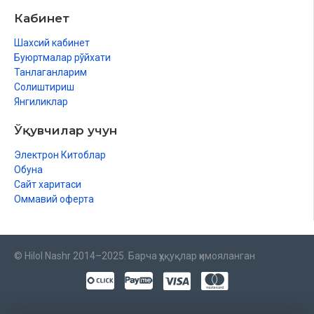
Кабинет
Шахсий кабинет
Буюртмалар рўйхати
Танлаганларим
Солиштириш
Янгиликлар
Ўқувчилар учун
Электрон Китоблар
Обуна
Сайт харитаси
Оммавий оферта
© Hilol Nashr 2014–2025. Барча ҳуқуқлар ҳимояланган