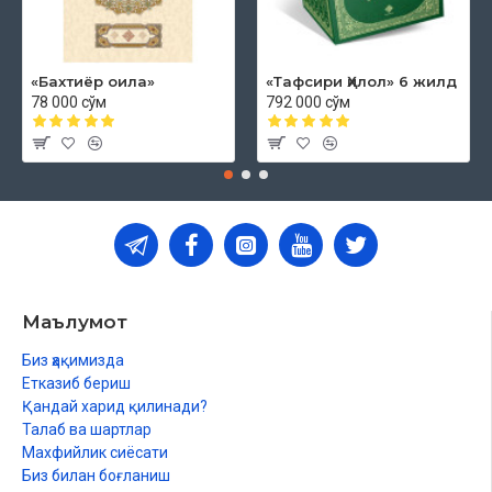
«Бахтиёр оила»
«Тафсири Ҳилол» 6 жилд
78 000 сўм
792 000 сўм
Маълумот
Биз ҳақимизда
Етказиб бериш
Қандай харид қилинади?
Талаб ва шартлар
Махфийлик сиёсати
Биз билан боғланиш