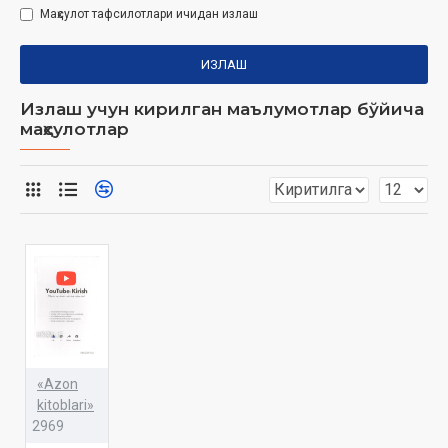
Маҳсулот тафсилотлари ичидан излаш
ИЗЛАШ
Излаш учун кирилган маълумотлар бўйича
маҳсулотлар
«Azon
kitoblari»
2969