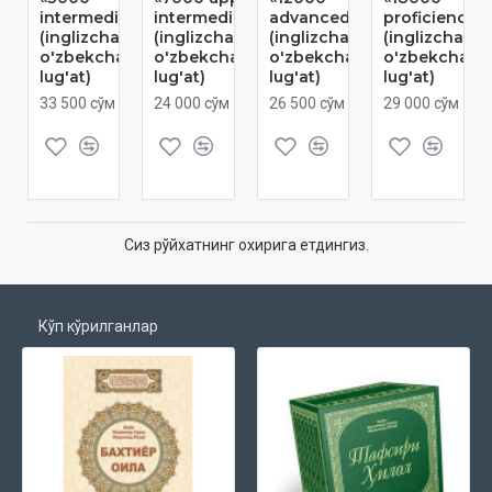
intermediate»
intermediate»
advanced»
proficiency»
(inglizcha-
(inglizcha-
(inglizcha-
(inglizcha-
o'zbekcha
o'zbekcha
o'zbekcha
o'zbekcha
lug'at)
lug'at)
lug'at)
lug'at)
33 500 сўм
24 000 сўм
26 500 сўм
29 000 сўм
Сиз рўйхатнинг охирига етдингиз.
Кўп кўрилганлар