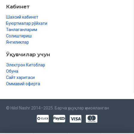
Кабинет
Шахсий кабинет
Буюртмалар рўйхати
Танлаганларим
Солиштириш
Янгиликлар
Ўқувчилар учун
Электрон Китоблар
Обуна
Сайт харитаси
Оммавий оферта
© Hilol Nashr 2014–2025. Барча ҳуқуқлар ҳимояланган