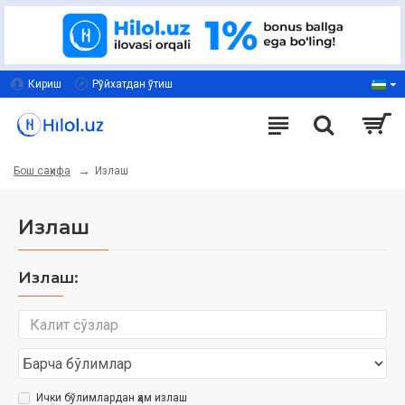
Кириш
Рўйхатдан ўтиш
Излаш
Бош саҳифа
Излаш
Излаш:
Ички бўлимлардан ҳам излаш