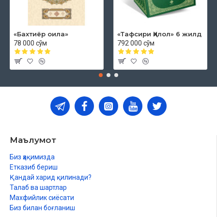
«Бахтиёр оила»
«Тафсири Ҳилол» 6 жилд
78 000 сўм
792 000 сўм
Маълумот
Биз ҳақимизда
Етказиб бериш
Қандай харид қилинади?
Талаб ва шартлар
Махфийлик сиёсати
Биз билан боғланиш