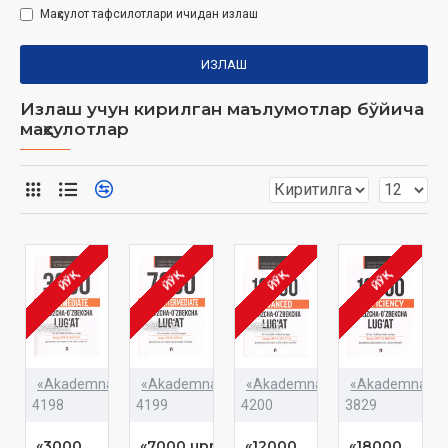
Маҳсулот тафсилотлари ичидан излаш
ИЗЛАШ
Излаш учун кирилган маълумотлар бўйича
маҳсулотлар
ЙЎҚ
ЙЎҚ
ЙЎҚ
ЙЎҚ
«Akademnashr»
«Akademnashr»
«Akademnashr»
«Akademnashr
4198
4199
4200
3829
«3000
«7000 upper-
«12000
«18000