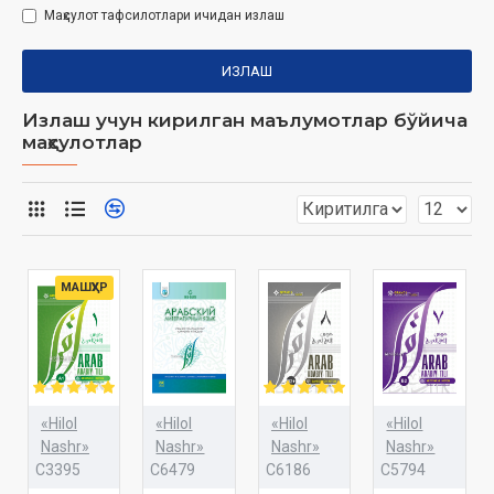
Маҳсулот тафсилотлари ичидан излаш
ИЗЛАШ
Излаш учун кирилган маълумотлар бўйича
маҳсулотлар
МАШҲУР
«Hilol
«Hilol
«Hilol
«Hilol
Nashr»
Nashr»
Nashr»
Nashr»
C3395
C6479
C6186
C5794