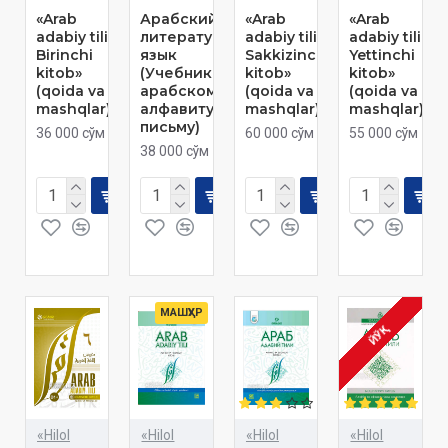
«Arab
Арабский
«Arab
«Arab
adabiy tili.
литературный
adabiy tili.
adabiy tili.
Birinchi
язык
Sakkizinchi
Yettinchi
kitob»
(Учебник по
kitob»
kitob»
(qoida va
арабскому
(qoida va
(qoida va
mashqlar)
алфавиту и
mashqlar)
mashqlar)
письму)
36 000 сўм
60 000 сўм
55 000 сўм
38 000 сўм
МАШҲУР
ЙЎҚ
«Hilol
«Hilol
«Hilol
«Hilol