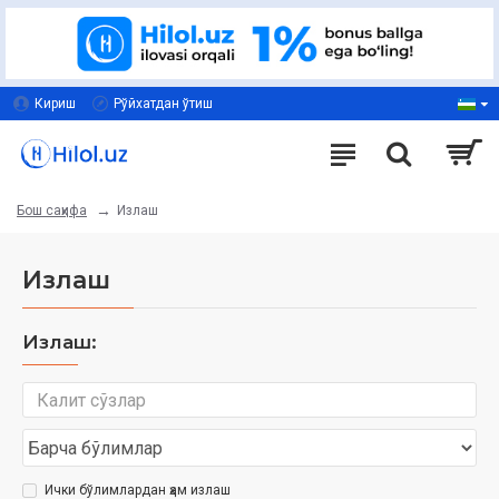
Кириш
Рўйхатдан ўтиш
Излаш
Бош саҳифа
Излаш
Излаш:
Ички бўлимлардан ҳам излаш