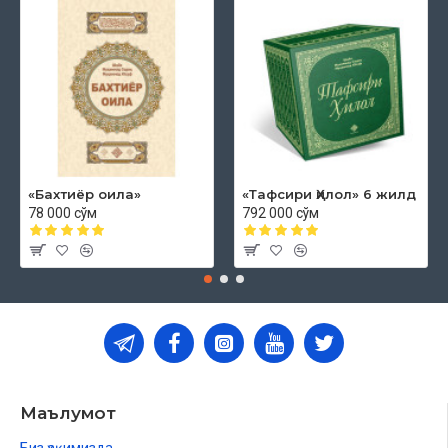
«Бахтиёр оила»
«Тафсири Ҳилол» 6 жилд
78 000 сўм
792 000 сўм
Маълумот