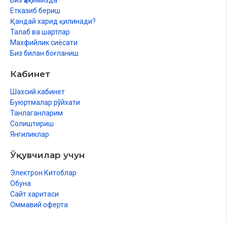
Биз ҳақимизда
Етказиб бериш
Қандай харид қилинади?
Талаб ва шартлар
Махфийлик сиёсати
Биз билан боғланиш
Кабинет
Шахсий кабинет
Буюртмалар рўйхати
Танлаганларим
Солиштириш
Янгиликлар
Ўқувчилар учун
Электрон Китоблар
Обуна
Сайт харитаси
Оммавий оферта