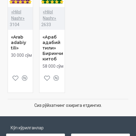
«Hilol
«Hilol
Nashr»
Nashr»
3104
2633
«Arab
«Араб
adabiy
адабий
tili»
тили»
Биринчи
30 000 сўм
китоб
58 000 сўм
Сиз рўйхатнинг охирига етдингиз.
Кўп кўрилганлар