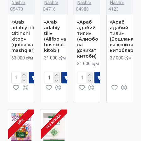
Nashr»
Nashr»
Nashr»
Nashr»
C5470
C4716
C4988
4123
«Arab
«Arab
«Араб
«Араб
adabiy tili.
adabiy
адабий
адабий
Oltinchi
tili»
тили»
тили»
kitob»
(Alifbo va
(Алифбо
(Бошланғич
(qoida va
husnixat
ва
ва ҳуснихат
mashqlar)
kitobi)
ҳуснихат
китоблари)
китоби)
63 000 сўм
31 000 сўм
37 000 сўм
31 000 сўм
ТЕЗ КУНДА
ЙЎҚ