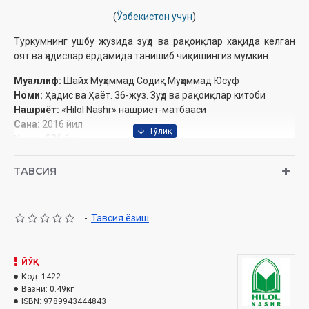
(
Ўзбекистон учун
)
Туркумнинг ушбу жузида зуҳд ва рақоиқлар хақида келган
оят ва ҳадислар ёрдамида танишиб чиқишингиз мумкин.
Муаллиф:
Шайх Муҳаммад Содиқ Муҳаммад Юсуф
Номи:
Ҳадис ва Ҳаёт. 36-жуз. Зуҳд ва рақоиқлар китоби
Нашриёт:
«Нilol Nashr» нашриёт-матбааси
Сана:
2016 йил
Ҳажми:
336 бет
ISBN:
978-9943-4448-4-3
Ўлчами:
84×108 1/32
ТАВСИЯ
Муқоваси:
қаттиқ
Ўзбекистон Республикаси Вазирлар Маҳкамаси ҳузуридаги
-
Тавсия ёзиш
Дин ишлари бўйича қўмитанинг 5343-сонли тавсияси ила чоп
этилган
Ушбу китобда қуйидаги масалаларга оид маълумотлар
ЙЎҚ
олишингиз мумкин:
Код:
1422
Вазни:
0.49кг
Дунёдан огоҳлантириш ҳақида
ISBN:
9789943444843