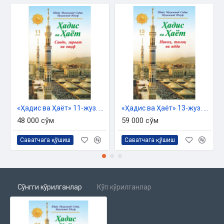
Жаннатга кириш Аллоҳ таоло фазли ила бўлур
Омонатнинг кўтарилиши
Садақанинг фазли ҳақида. .
Амри маъруф ва наҳйи мункар ҳақида
Баъзи ўтганларнинг хабарлари. . .
Бешикда гапирганлар
Иблис ва унинг лашкарлари
Жин ҳақида маълумот
Мукаррам фаришталар
«Ҳадис ва Ҳаёт» 11-жуз. Савдо, зироат ва вақф китоби
«Ҳадис ва Ҳаёт» 13-жуз. Никоҳ, талоқ ва идда китоби
48 000 сўм
59 000 сўм
Саватчага қўшиш
Саватчага қўшиш
Сўнгги кўрилганлар
Кўп кўрилганлар