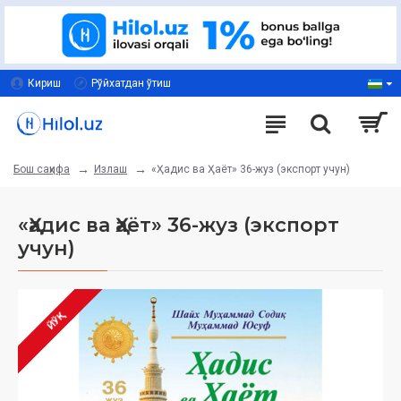
Кириш
Рўйхатдан ўтиш
Излаш
«Ҳадис ва Ҳаёт» 36-жуз (экспорт учун)
Бош саҳифа
«Ҳадис ва Ҳаёт» 36-жуз (экспорт
учун)
ЙЎҚ