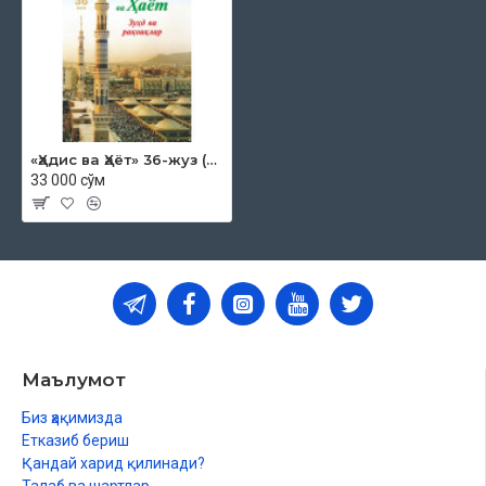
«Ҳадис ва Ҳаёт» 36-жуз (экспорт учун)
33 000 сўм
Маълумот
Биз ҳақимизда
Етказиб бериш
Қандай харид қилинади?