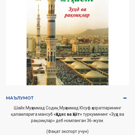
МАЪЛУМОТ
Шайх Муҳаммад Содиқ Муҳаммад Юсуф ҳазратларининг
қаламларига мансуб
«Ҳадис ва Ҳаёт»
туркумининг «
Зуҳд ва
рақоиқлар
» деб номланган 36-жузи.
(Фақат экспорт учун)