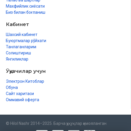
Талаб ва шартлар
Махфийлик сиёсати
Биз билан боғланиш
Кабинет
Шахсий кабинет
Буюртмалар рўйхати
Танлаганларим
Солиштириш
Янгиликлар
Ўқувчилар учун
Электрон Китоблар
Обуна
Сайт харитаси
Оммавий оферта
© Hilol Nashr 2014–2025. Барча ҳуқуқлар ҳимояланган