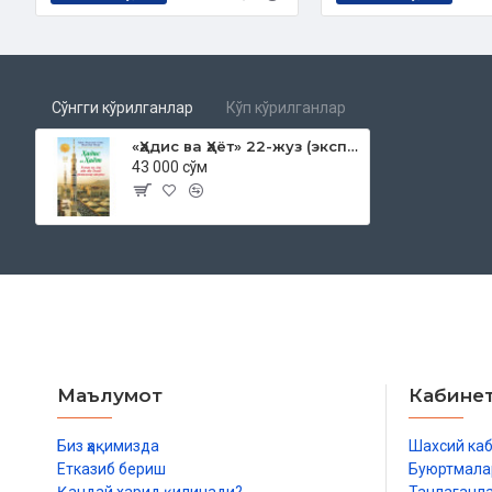
Биринчи халифа даврида
Иккинчи халифа даврида
Умарнинг васияти ва Усмонга байъат
Янги халифанинг биринчи иши
Йигирма бешинчи сана
Сўнгги кўрилганлар
Кўп кўрилганлар
Қуръоннинг жамланиши
Йигирма олтинчи сана
«Ҳадис ва Ҳаёт» 22-жуз (экспорт учун)
43 000 сўм
Йигирма еттинчи сана
Йигирма тўққизинчи сана
Ўттизинчи сана
Ўттиз биринчи сана
Ўттиз иккинчи сана
Ўттиз учинчи сана
Ўттиз тўртинчи сана
Ҳазрати Усмоннинг янгиликлари
Ҳазрати Усмоннинг шахсий сифатлари
Фитнанинг бошланиши
Маълумот
Кабине
Фитнага қарши чоралар
Фитначиларнинг қўзғолиши
Мунозара
Биз ҳақимизда
Шахсий ка
Фитначиларнинг хуружи
Етказиб бериш
Буюртмала
Мадинага одам юбориш