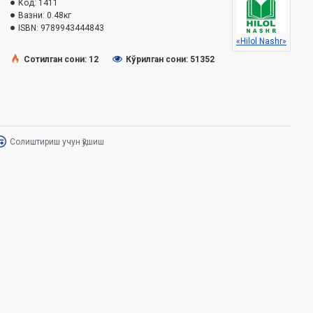
Код:
1411
Вазни:
0.48кг
ISBN:
9789943444843
«Hilol Nashr»
Сотилган сони: 12
Кўрилган сони: 51352
Солиштириш учун қўшиш