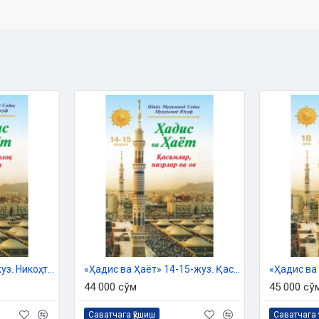
 ишлари бўйича қўмитанинг 5343-
ишингиз мумкин:
«Ҳадис ва Ҳаёт» 13-жуз. Никоҳ, талоқ ва идда китоби
«Ҳадис ва Ҳаёт» 14-15-жуз. Қасамлар, назрлар ва ов
44 000 сўм
45 000 сў
Саватчага қўшиш
Саватчага 