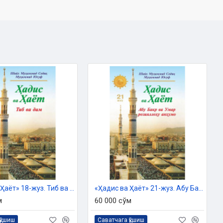
«Ҳадис ва Ҳаёт» 18-жуз. Тиб ва дам китоби
«Ҳадис ва Ҳаёт» 21-жуз. Абу Бакр ва Умар розияллоҳу анҳумо
м
60 000 сўм
қўшиш
Саватчага қўшиш