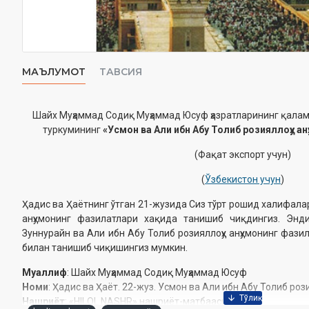
МАЪЛУМОТ
ТАВСИЯ
Шайх Муҳаммад Содиқ Муҳаммад Юсуф ҳазратларининг қалам
туркумининг
«Усмон ва Али ибн Абу Толиб розияллоҳу ан
(Фақат экспорт учун)
(
Ўзбекистон учун
)
Ҳадис ва Ҳаётнинг ўтган 21-жузида Сиз тўрт рошид халифала
анҳумонинг фазилатлари хақида танишиб чиқдингиз. Энд
Зуннурайн ва Али ибн Абу Толиб розияллоҳу анҳумонинг фази
билан танишиб чиқишингиз мумкин.
Муаллиф
: Шайх Муҳаммад Содиқ Муҳаммад Юсуф
Номи
: Ҳадис ва Ҳаёт. 22-жуз. Усмон ва Али ибн Абу Толиб рози
Нашриёт
: «HILOL NASHR» нашриёт-матбааси