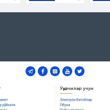
т
Ўқувчилар учун
бинет
Электрон Китоблар
р рўйхати
Обуна