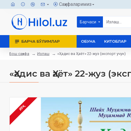
Саҳифаларимиз
Барчаси
БАРЧА БЎЛИМЛАР
ОБУНА
КИТОБЛАР
Бош саҳифа
Излаш
«Ҳадис ва Ҳаёт» 22-жуз (экспорт учун)
«Ҳадис ва Ҳаёт» 22-жуз (эк
ЙЎҚ