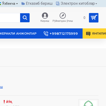
Етказиб бериш
Электрон китоблар
Ўзбекча
0
Кириш
Рўйхатдан ўтиш
+998712175999
КЕРАКЛИ АНЖОМЛАР
ЯНГИЛИ
иш
ЙЎҚ