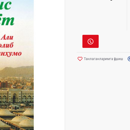
Танлаганларимга қўшиш