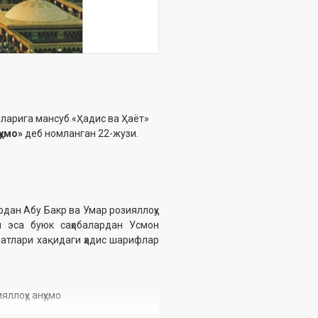
ларига мансуб «Ҳадис ва Ҳаёт»
ҳумо»
деб номланган 22-жузи.
рдан Абу Бакр ва Умар розияллоҳу
и эса буюк саҳобалардан Усмон
латлари хақидаги ҳадис шарифлар
яллоҳу анҳумо