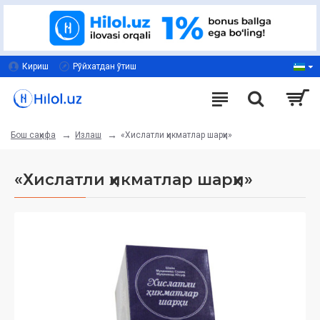
Кириш
Рўйхатдан ўтиш
Излаш
«Хислатли ҳикматлар шарҳи»
Бош саҳифа
«Хислатли ҳикматлар шарҳи»