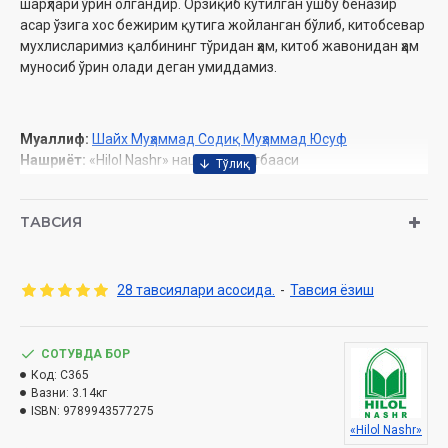
шарҳлари ўрин олгандир. Орзиқиб кутилган ушбу беназир
асар ўзига хос бежирим қутига жойланган бўлиб, китобсевар
мухлисларимиз қалбининг тўридан ҳам, китоб жавонидан ҳам
муносиб ўрин олади деган умиддамиз.
Муаллиф:
Шайх Муҳаммад Содиқ Муҳаммад Юсуф
Нашриёт:
«Hilol Nashr» нашриёт-матбааси
Сана:
2024 йил (2014, 2015, 2016, 2019, 2021)
Ҳажми:
1-жуз 416 бет, 2-жуз 448 бет, 3-жуз 432 бет, 4-жуз 472 бет, 5-
ТАВСИЯ
жуз 416 бет.
ISBN:
978-9910-719-36-3
Ўлчами:
60×90 1/16
Муқоваси:
қаттиқ
28 тавсиялари асосида.
-
Тавсия ёзиш
СОТУВДА БОР
Ўзбекистон Республикаси Вазирлар Маҳкамаси ҳузуридаги Дин
Код:
ишлари бўйича қўмитанинг 2024 йил 16 майдаги 03-07/2999
C365
Вазни:
3.14кг
рақамли хулосалари асосида тайёрланди.
ISBN:
9789943577275
«Hilol Nashr»