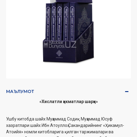
МАЪЛУМОТ
«Хислатли ҳикматлар шарҳи»
Ушбу китобда шайх Муҳаммад Содиқ Муҳаммад Юсуф
хазратлари шайх Ибн Атоуллоҳ Сакандарийнинг «Ҳикамул-
Атоийя» номли китобларига қилган таржималари ва