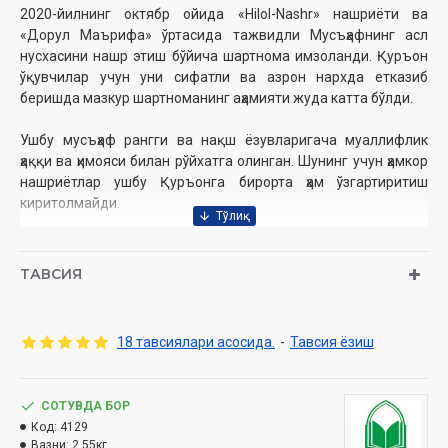
2020-йилнинг октябр ойида «Hilol-Nashr» нашриёти ва
«Дорул Маърифа» ўртасида тажвидли Мусъҳафнинг асл
нусхасини нашр этиш бўйича шартнома имзоланди. Қуръон
ўқувчилар учун уни сифатли ва азрон нархда етказиб
беришда мазкур шартноманинг аҳамияти жуда катта бўлди.
Ушбу мусъҳаф рангги ва нақш ёзувларигача муаллифлик
ҳаққи ва ҳимояси билан рўйхатга олинган. Шунинг учун ҳамкор
нашриётлар ушбу Қуръонга бирорта ҳам ўзгартиритиш
киритолмайди.
Янги тажвидли Мусъҳафда асосан 3 та ранг қўлланилган.
Ундан ташқари битта кулранг ҳам бор, бу ранг ўқилмайдиган
ТАВСИЯ
ҳарфлар учун ишлатилган. Лекин асосий тажвид
қоидаларини ифодалашга хизмат қилган ранглар қизил,
яшил ва кўк ранглардир.
18 тавсиялари асосида.
-
Тавсия ёзиш
Қизил ранг – маднинг турларини ифодалайди.
Яшил ранг – ғуннани ифода қилади
Кўк ранг – қалқала ва таҳфимни ифода қилади.
СОТУВДА БОР
Код:
4129
Ранглар баъзи бир қоидаларни ифодалашда тусларга
Вазни:
2.55кг