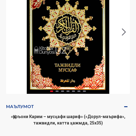
МАЪЛУМОТ
«Қуръони Карим – мусҳафи шариф» («Дорул-маърифа»,
тажвидли, катта ҳажмда, 25x35)