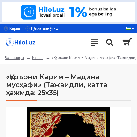
Кириш
Рўйхатдан ўтиш
Излаш
«Қуръони Карим – Мадина мусҳафи» (Тажвидли, к
Бош саҳифа
«Қуръони Карим – Мадина
мусҳафи» (Тажвидли, катта
ҳажмда: 25x35)