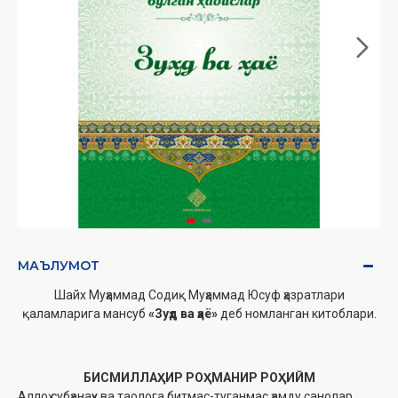
МАЪЛУМОТ
Шайх Муҳаммад Содиқ Муҳаммад Юсуф ҳазратлари
қаламларига мансуб
«Зуҳд ва ҳаё»
деб номланган китоблари.
БИСМИЛЛАҲИР РОҲМАНИР РОҲИЙМ
Аллоҳ субҳанаҳу ва таолога битмас-туганмас ҳамду санолар