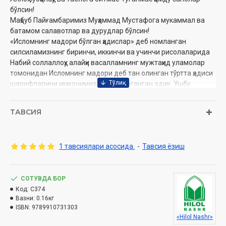
бўлсин!
Маҳбуб Пайғамбаримиз Муҳаммад Мустафога мукаммал ва
батамом салавотлар ва дурудлар бўлсин!
«Исломнинг мадори бўлган ҳадислар» деб номланган
силсиламизнинг биринчи, иккинчи ва учинчи рисолаларида
Набий соллаллоҳу алайҳи васалламнинг мужтаҳид уламолар
томонидан Исломнинг мадори деб тан олинган тўртта ҳадиси
шарифларини имконимиз борича ўрганган эдик. Ушбу
рисолада Аллоҳ таолонинг Ўзидан ёрдам сўраган ҳолимизда
аввал бошлаган ишимизни баҳоли қудрат давом эттириш
ТАВСИЯ
ниятидамиз.
Бу ожизона ишимизда Ҳақ субҳанаҳу ва таолонинг Ўзи
мададкор бўлсин!
1 тавсиялари асосида.
-
Тавсия ёзиш
«Исломнинг мадори бўлган ҳадислар шарҳи» деб номланган
силсиланинг аввалги уч рисоласида «Албатта, амаллар
ниятларга боғлиқдир», «Ҳалол очиқ-ойдиндир», «Дин
насиҳатдир» ва «Киши Исломининг гўзаллиги» ҳадислари
СОТУВДА БОР
қўлдан келганича шарҳ қилинди. Мазкур тўрт ҳадиси шариф ҳам
Код:
C374
Вазни:
0.16кг
мусулмон банда ҳаётининг кўпгина соҳаларини ўзига қамраб
ISBN:
9789910731303
олган эди. Уларда фиқҳ, руҳий тарбия ва бошқа соҳаларда сўз
«Hilol Nashr»
юритилди.