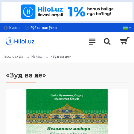
Кириш
Рўйхатдан ўтиш
Излаш
«Зуҳд ва ҳаё»
Бош саҳифа
«Зуҳд ва ҳаё»