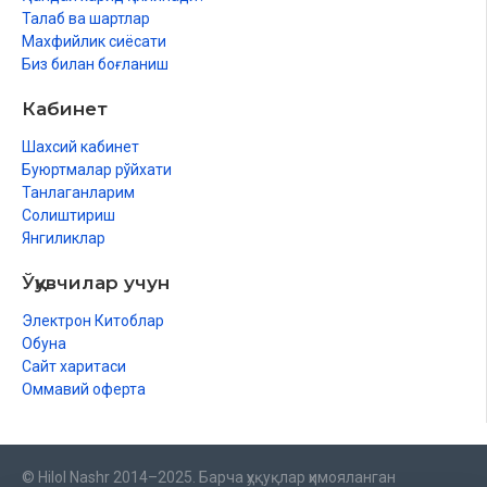
Талаб ва шартлар
Махфийлик сиёсати
Биз билан боғланиш
Кабинет
Шахсий кабинет
Буюртмалар рўйхати
Танлаганларим
Солиштириш
Янгиликлар
Ўқувчилар учун
Электрон Китоблар
Обуна
Сайт харитаси
Оммавий оферта
© Hilol Nashr 2014–2025. Барча ҳуқуқлар ҳимояланган