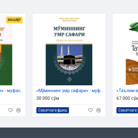
МАШҲУР
и
Дин ишлари бўйича қўмитанинг
и асосида чоп этилди.
«Мўминнинг меърожи» - муфассал намоз китоби
«Мўминнинг умр сафари» - муфассал ҳаж китоби
«Таълим в
30 000 сўм
67 000 сў
Саватчага қўшиш
Саватчага 