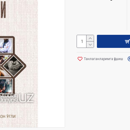
Танлаганларимга қўшиш