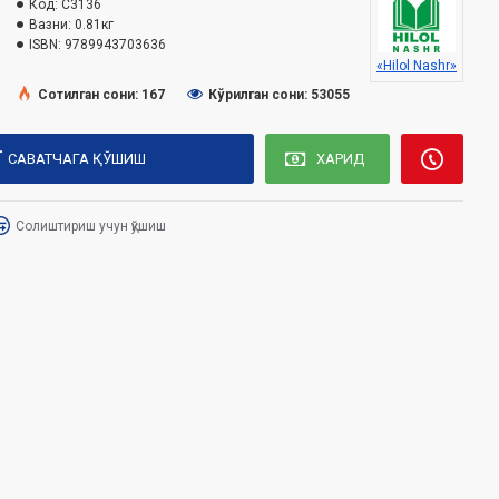
Код:
C3136
Вазни:
0.81кг
ISBN:
9789943703636
«Hilol Nashr»
Сотилган сони: 167
Кўрилган сони: 53055
САВАТЧАГА ҚЎШИШ
ХАРИД
Солиштириш учун қўшиш