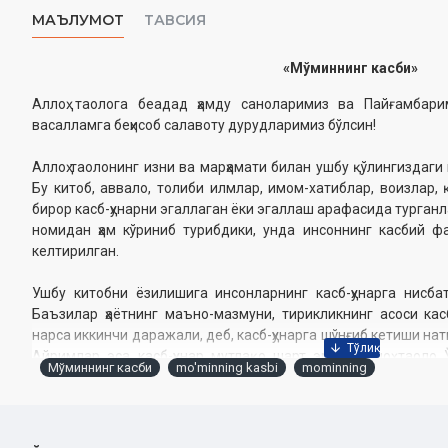
МАЪЛУМОТ
ТАВСИЯ
«Мўминнинг касби»
Аллоҳ таолога беадад ҳамду саноларимиз ва Пайғамбарим
васалламга беҳисоб салавоту дурудларимиз бўлсин!
Аллоҳ таолонинг изни ва марҳамати билан ушбу қўлингиздаги
Бу китоб, аввало, толиби илмлар, имом-хатиблар, воизлар, 
бирор касб-ҳунарни эгаллаган ёки эгаллаш арафасида турган
номидан ҳам кўриниб турибдики, унда инсоннинг касбий 
келтирилган.
Ушбу китобни ёзилишига инсонларнинг касб-ҳунарга нисба
Баъзилар ҳаётнинг маъно-мазмуни, тирикликнинг асоси кас
нарса иккинчи даражали, деб, касб-ҳунарга шўнғиб кетиши н
Айримлар эса касб-ҳунар мутлақо шарт эмас, Аллоҳ таоло
Мўминнинг касби
mo'minning kasbi
mominning
бераверади, биз бандалигимизни адо этсак бўлди, деб, касб-ҳу