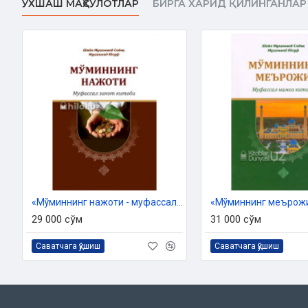
ЎХШАШ МАҲСУЛОТЛАР
БИРГА ХАРИД ҚИЛИНГАНЛАР
Муаллиф:
Исҳоқжон Муҳаммаджон ўғли
Нашриёт:
«Hilol-Nashr» нашриёт-матбааси
Сана:
2021 йил
Ҳажми:
438 бет
ISBN:
978-9943-7036-3-6
Ўлчами:
84×108 1/32
Муқоваси:
Қаттиқ
Ўзбекистон Республикаси Вазирлар Маҳкамаси ҳузуридаг
2021 йил 17 июлдаги
02-07/4540-рақамли хулосас
«Мўминнинг нажоти - муфассал закот китоби»
29 000 сўм
31 000 сўм
Мундарижа
Саватчага қўшиш
Саватчага қўшиш
Муқаддима
Биринчи фасл.
Касб-ҳунар