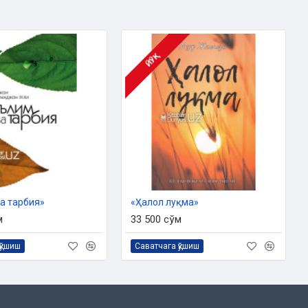
ЙЎҚ
а тарбия»
«Ҳалол луқма»
м
33 500 сўм
қўшиш
Саватчага қўшиш