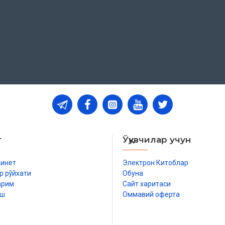
 тоифаларнинг наздида касб
т
Ўқувчилар учун
 шубҳаларининг ботиллиги
бинет
Электрон Китоблар
р рўйхати
Обуна
омияларнинг бу борадаги
арим
Сайт харитаси
иш
Оммавий оферта
дек, карромияларнинг
р