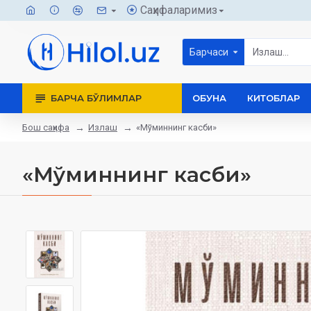
Саҳифаларимиз
Барчаси
БАРЧА БЎЛИМЛАР
ОБУНА
КИТОБЛАР
Бош саҳифа
Излаш
«Мўминнинг касби»
«Мўминнинг касби»