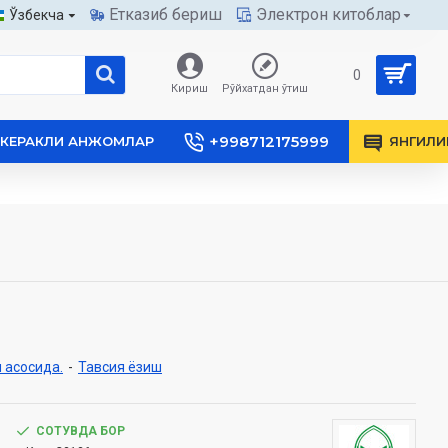
Етказиб бериш
Электрон китоблар
Ўзбекча
0
Кириш
Рўйхатдан ўтиш
+998712175999
КЕРАКЛИ АНЖОМЛАР
ЯНГИЛИ
 асосида.
-
Тавсия ёзиш
СОТУВДА БОР