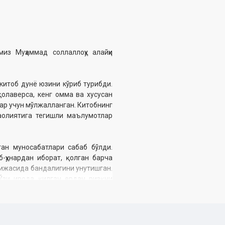
из Муҳаммад соллаллоҳу алайҳи
 китоб дунё юзини кўриб турибди.
қолаверса, кенг омма ва хусусан
лар учун мўлжалланган. Китобнинг
фаолиятига тегишли маълумотлар
тан муносабатлари сабаб бўлди.
б-ҳунардан иборат, қолган барча
атижасида бандалигини унутишган.
 Ўзи ирода қилган ердан ризқни
нардан мутлақо юз ўгиришган...