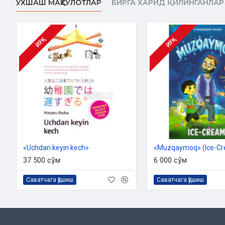
ЎХШАШ МАҲСУЛОТЛАР
БИРГА ХАРИД ҚИЛИНГАНЛАР
ЙЎҚ
ЙЎҚ
«Uchdan keyin kech»
«Muzqaymoq» (Ice-C
37 500 сўм
6 000 сўм
Саватчага қўшиш
Саватчага қўшиш