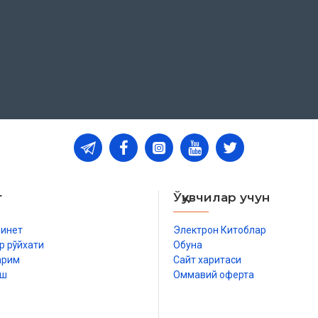
т
Ўқувчилар учун
бинет
Электрон Китоблар
р рўйхати
Обуна
арим
Сайт харитаси
иш
Оммавий оферта
р