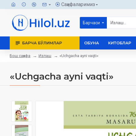
Саҳифаларимиз
Барчаси
БАРЧА БЎЛИМЛАР
ОБУНА
КИТОБЛАР
Бош саҳифа
Излаш
«Uchgacha ayni vaqti»
«Uchgacha ayni vaqti»