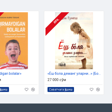
ЙЎҚ
igan bolalar»
«Ёш бола деманг уларни...» (Бола тарбиялаш санъати)
м
27 000 сўм
қўшиш
Саватчага қўшиш