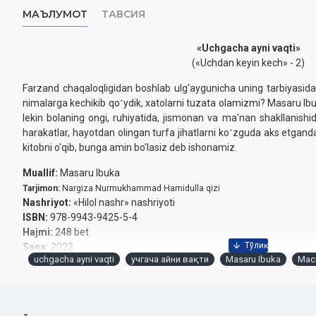
МАЪЛУМОТ
ТАВСИЯ
«Uchgacha ayni vaqti»
(«Uchdan keyin kech» - 2)
Farzand chaqaloqligidan boshlab ulg'aygunicha uning tarbiyasida
nimalarga kechikib qoʻydik, xatolarni tuzata olamizmi? Masaru Ibu
lekin bolaning ongi, ruhiyatida, jismonan va ma'nan shakllanishida
harakatlar, hayotdan olingan turfa jihatlarni koʻzguda aks etgand
kitobni o'qib, bunga amin bo'lasiz deb ishonamiz.
Muallif:
Masaru Ibuka
Tarjimon:
Nargiza Nurmukhammad Hamidulla qizi
Nashriyot:
«Hilol nashr» nashriyoti
ISBN:
978-9943-9425-5-4
Hajmi:
248 bet
Sana:
2023
uchgacha ayni vaqti
учгача айни вақти
Masaru Ibuka
Мас
Muqovasi:
yumshoq