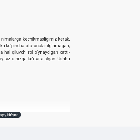
 nimalarga kechikmasligimiz kerak,
ka ko'pincha ota-onalar ilg'amagan,
 hal qiluvchi rol o'ynaydigan xatti-
ay siz-u bizga ko'rsata olgan. Ushbu
ару Ибука