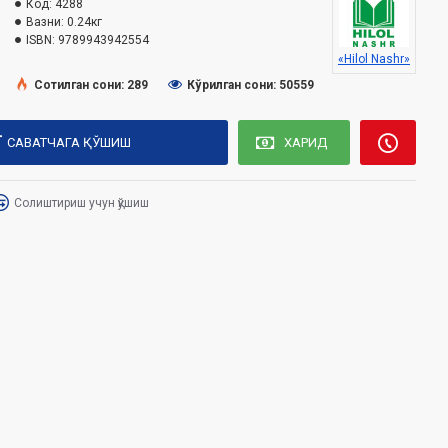
Код:
4288
Вазни:
0.24кг
ISBN:
9789943942554
«Hilol Nashr»
Сотилган сони: 289
Кўрилган сони: 50559
САВАТЧАГА ҚЎШИШ
ХАРИД
Солиштириш учун қўшиш