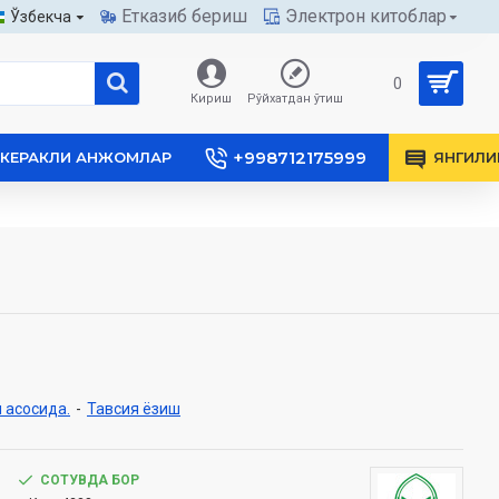
Етказиб бериш
Электрон китоблар
Ўзбекча
0
Кириш
Рўйхатдан ўтиш
+998712175999
КЕРАКЛИ АНЖОМЛАР
ЯНГИЛИ
 асосида.
-
Тавсия ёзиш
СОТУВДА БОР