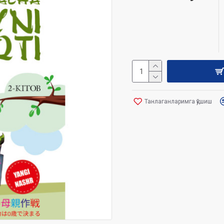
Танлаганларимга қўшиш