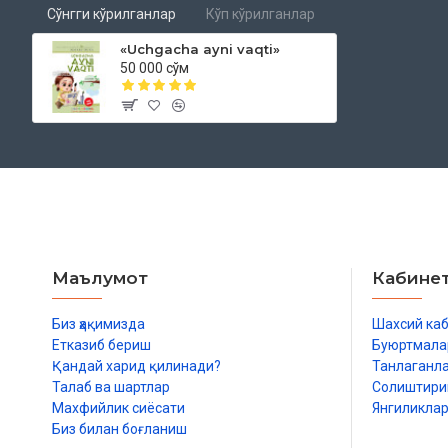
Сўнгги кўрилганлар
Кўп кўрилганлар
«Uchgacha ayni vaqti»
50 000 сўм
Маълумот
Кабине
Биз ҳақимизда
Шахсий ка
Етказиб бериш
Буюртмала
Қандай харид қилинади?
Танлаганл
Талаб ва шартлар
Солиштир
Махфийлик сиёсати
Янгиликла
Биз билан боғланиш