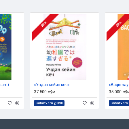
ЙЎҚ
ЙЎҚ
ream)
«Учдан кейин кеч»
«Baqirmayd
37 500 сўм
35 000 сў
Саватчага қўшиш
Саватчага 