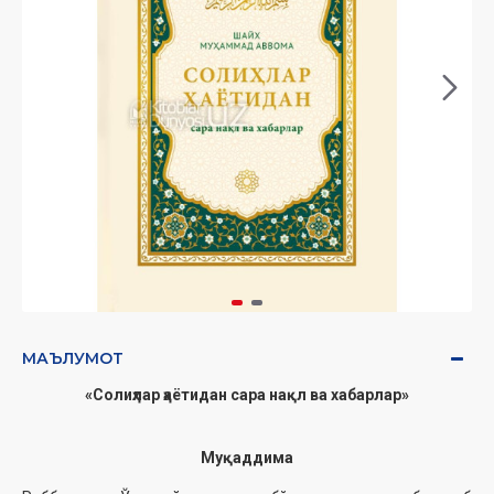
МАЪЛУМОТ
«Солиҳлар ҳаётидан сара нақл ва хабарлар»
Муқаддима