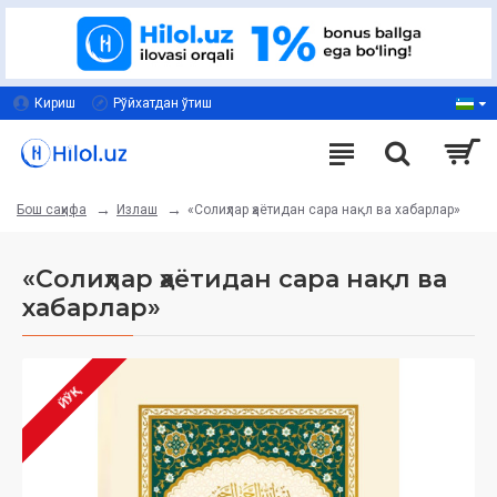
Кириш
Рўйхатдан ўтиш
Излаш
«Солиҳлар ҳаётидан сара нақл ва хабарлар»
Бош саҳифа
«Солиҳлар ҳаётидан сара нақл ва
хабарлар»
ЙЎҚ