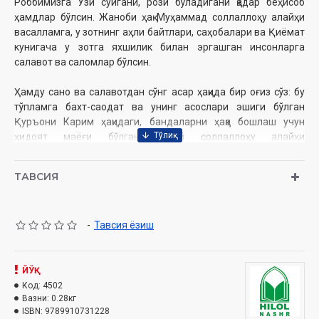
Роббимизга Ўзи суйгани, рози бўладигани қадар беҳисоб
ҳамдлар бўлсин. Жаноби ҳақ Муҳаммад соллаллоҳу алайҳи
васалламга, у зотнинг аҳли байтлари, саҳобалари ва Қиёмат
кунигача у зотга яхшилик билан эргашган инсонларга
салавот ва саломлар бўлсин.
Ҳамду сано ва салавотдан сўнг асар ҳақида бир оғиз сўз: бу
тўпламга бахт-саодат ва унинг асослари эшиги бўлган
Қуръони Карим ҳақидаги, бандаларни ҳаққа бошлаш учун
ҳидоят маёғи бўлган Набий соллаллоҳу алайҳи
васалламнинг суннатлари ҳақидаги фойдали маълумотлар, у
зотнинг тўлин ой мисол саҳобаларининг сийратидан
ТАВСИЯ
сўзловчи ривоятлар, илмдан бохабар инсонлар, олимлар,
аслзода қозилар, тақводор, солиҳ зотлар тўғрисидаги ажойиб
воқеалар, зукко, ўқимишли, очиқкўнгил, сахий инсонлар ҳақидаги
-
Тавсия ёзиш
қизиқарли ҳикоялар танлаб олинди.
Бу тўпламни ўз ихтиёри билан шаръий илмларни ўрганишга
киришган, «Аллоҳ шундай деди, Расули шундай деди»,
ЙЎҚ
дейиш билан чин дилдан машғул бўладиган иймонли
Код:
4502
Вазни:
0.28кг
ниҳоллар ва ўсиб келаётган ёшлар учун ёздим. Юқорида
ISBN:
9789910731228
зикри келган тоифадаги инсонлар, уларнинг ҳолатлари, илм