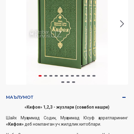
МАЪЛУМОТ
«Кифоя» 1,2,3 - жузлари
(совғабоп нашри)
Шайх Муҳаммад Содиқ Муҳаммад Юсуф ҳазратларининг
«Кифоя»
деб номланган уч жилдлик китоблари.