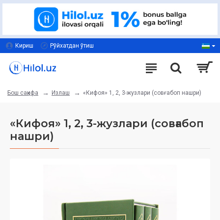
Кириш
Рўйхатдан ўтиш
Излаш
«Кифоя» 1, 2, 3-жузлари (совғабоп нашри)
Бош саҳифа
«Кифоя» 1, 2, 3-жузлари (совғабоп
нашри)