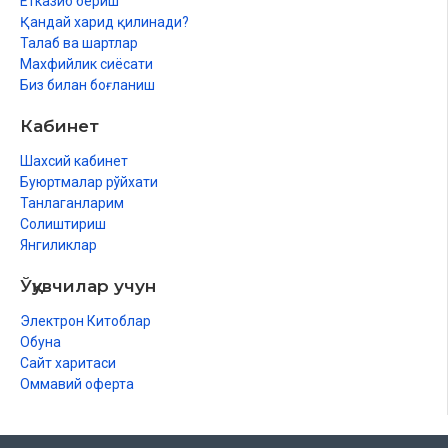
Етказиб бериш
Таяммумнинг тарзи
Қандай харид қилинади?
Таяммумни бузувчилар
Талаб ва шартлар
Махси ва тахтакачга масҳ тортиш ҳақидаги фасл
Махфийлик сиёсати
Махсига тортилган масҳнинг синдирувчилари
Биз билан боғланиш
Ҳайз боби
Нифос ҳукмлари
Кабинет
Истеҳоза ҳукмлари
Узрлиларнинг ҳукмлари
Шахсий кабинет
Нажаслар боби
Буюртмалар рўйхати
Истинжонинг ҳукмлари
Танлаганларим
Хало одоблари
Солиштириш
Намоз китоби
Янгиликлар
Намознинг ҳикматлари
Ўқувчилар учун
Намознинг вақтлари
Мустаҳаб вақтлар
Электрон Китоблар
Макруҳ вақтлар
Обуна
Азон боби
Сайт харитаси
Робитатул оламил исломий ҳузуридаги Ислом
Оммавий оферта
Фиқҳи Академиясининг тўққизинчи мажлиси
ҳижрий 1406 йилда чиқарган қароридан кўчирма
Намознинг шартлари