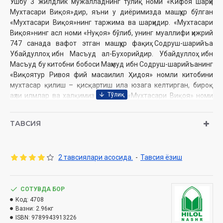
Ушбу 3 жилдлик мужалладнинг тўлиқ номи «Кифоя шарҳи
Мухтасари Виқоя»дир, яъни у диёримизда машҳур бўлган
«Мухтасари Виқоя»нинг таржима ва шарҳидир. «Мухтасари
Виқоя»нинг асл номи «Нуқоя» бўлиб, унинг муаллифи ҳижрий
747 санада вафот этган машҳур фақиҳ Содруш-шарийъа
Убайдуллоҳ ибн Масъуд ал-Бухорийдир. Убайдуллоҳ ибн
Масъуд бу китобни бобоси Маҳмуд ибн Содруш-шарийъанинг
«Виқоятур Ривоя фий масаилил Ҳидоя» номли китобини
мухтасар қилиш – қисқартиш ила юзага келтирган, бироқ
аҳли илмлар ва халқимиз орасида «Мухтасари Виқоя» номи
ила машҳур бўлиб кетган. «Мухтасари Виқоя» ҳанафий
мазҳабидаги энг мўътабар китоблардан бири ҳисобланади.
ТАВСИЯ
Зеро у ҳанафий мазҳабдаги асосий эътимодга сазовор бўлган
тўрт матндан бири бўлмиш «Виқоя» китобининг
мухтасаридир. Уламолар ва толиби илмлар бу китобни
2 тавсиялари асосида.
-
Тавсия ёзиш
қадимдан эъзозлаб келадилар.
«Кифоя» нинг биринчи жузи «Поклик» ва «Намоз»
китобларидан иборатдир. Шунингдек ушбу китобдан фиқҳ
илмининг таърифи, тарихи, манбалари ва аҳамияти ҳақида,
СОТУВДА БОР
фиқҳий мазҳаблар ва улар ўртасидаги фаръий ихтилофлар
Код:
4708
Вазни:
2.96кг
ҳақидаги маълумотлар ўрин олган.
ISBN:
9789943913226