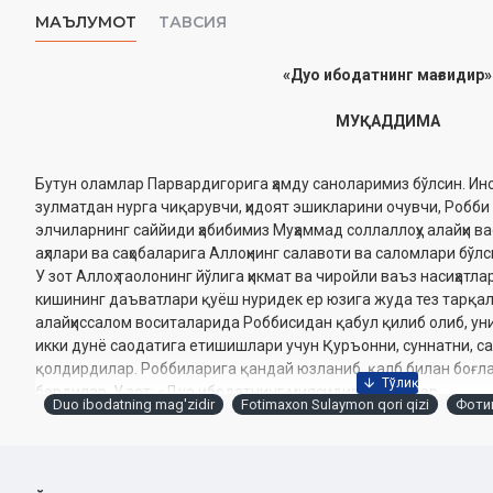
МАЪЛУМОТ
ТАВСИЯ
«Дуо ибодатнинг мағзидир»
МУҚАДДИМА
Бутун оламлар Парвардигорига ҳамду саноларимиз бўлсин. Ин
зулматдан нурга чиқарувчи, ҳидоят эшикларини очувчи, Робби
элчиларнинг саййиди ҳабибимиз Муҳаммад соллаллоҳу алайҳи ва
аҳллари ва саҳобаларига Аллоҳнинг салавоти ва саломлари бўлс
У зот Аллоҳ таолонинг йўлига ҳикмат ва чиройли ваъз насиҳатл
кишининг даъватлари қуёш нуридек ер юзига жуда тез тарқа
алайҳиссалом воситаларида Роббисидан қабул қилиб олиб, ун
икки дунё саодатига етишишлари учун Қуръонни, суннатни, са
қолдирдилар. Роббиларига қандай юзланиб, қалб билан боғл
бердилар. У зот: «Дуо ибодатнинг миясидир», дедилар.
Duo ibodatning mag'zidir
Fotimaxon Sulaymon qori qizi
Фоти
Аллоҳ таоло дуо қилган бандасини севади. Инсон ожизлигини ҳи
мухтожлигини билиб, дуо қилса, қилган дуоси ижобат бўлади.
Ибн Арабий қуйидагиларни айтадилар:
«Илик аъзоларнинг қувватидир. Дуо ибодатнинг илигидир. У 