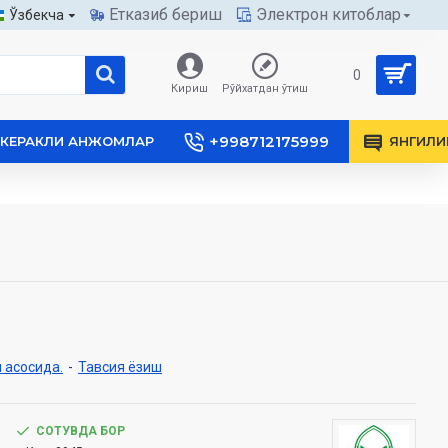
Етказиб бериш
Электрон китоблар
Ўзбекча
0
Кириш
Рўйхатдан ўтиш
+998712175999
КЕРАКЛИ АНЖОМЛАР
ЯНГИЛИ
 асосида.
-
Тавсия ёзиш
СОТУВДА БОР