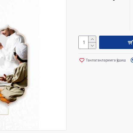
Танлаганларимга қўшиш