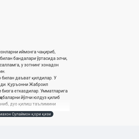
сонларни иймонга чақириб,
 билан бандалари ўртасида элчи,
салламга, у зотнинг хонадон
ин.
ар билан даъват қилдилар. У
лди. Қуръонни Жаброил
и бизга етказдилар. Умматларига
ҳобаларни йўлчи юлдуз қилиб
аниб, дуо қилиш таълимини
махон Сулаймон қори қизи
с қилиб, Аллоҳга ҳар ишда
билан обидларнинг ибодати