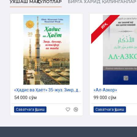
ЎХШАШ МАҲСУЛОТЛАР
БИРГА ХАРИД ҚИЛИНГАНЛАР
қувватланади. Чунки у ибодатнинг руҳидир».
Аллоҳга шукр келтиришнинг бир тури дуо қилишдир. Дуо шукрд
датнинг аслидир. Дуо - тавозеликнинг бир кў ринишидир. Ду
қуллигини намоён қилишдир. Дуо банда билан Роббисининг ўр
ЙЎҚ
Ушбу мўъжаз китобчада ибодат чоғида ва бошқа турли ҳолатл
жамланди. Агар улар мўмин-мусулмонларга Аллоҳга тавба-таза
фиратини сўраб илтижо қилишда, турли азобу ёмонликлардан 
зикрларни кўпайтиришда ёрдам берса, мусаннифа ниятига етг
Робби! Барчамизнинг дуоларимизни қабул айла! Ўзингнинг ҳи
раҳматингдан бенасиб қолдирма! Омин!
Дуоларда ёд этинг,
Руҳимизни шод этинг
Муаллиф
: Фотимахон Сулаймон қори қизи
«Ҳадис ва Ҳаёт» 35-жуз. Зикр, дуолар, истиғфор ва тавба китоби
«Ал-Азкор»
Нашриёт
: «Hilol-Nashr» нашриёт-матбааси
54 000 сўм
99 000 сўм
Сана
: 2022 йил
Ҳажми
: 176 бет
Саватчага қўшиш
Саватчага қўшиш
ISBN
: 978-9943-7795-8-7
Ўлчами
: 84×108 1/32
Муқоваси:
қаттиқ