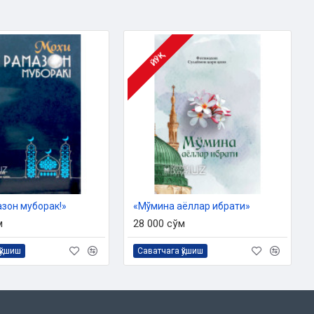
ЙЎҚ
азон муборак!»
«Мўмина аёллар ибрати»
м
28 000 сўм
қўшиш
Саватчага қўшиш