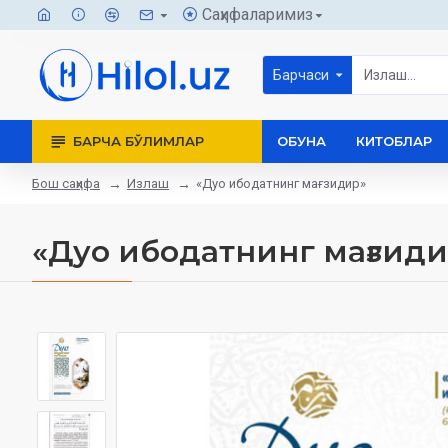
Саҳифаларимиз
Барчаси
БАРЧА БЎЛИМЛАР
ОБУНА
КИТОБЛАР
Бош саҳифа
Излаш
«Дуо ибодатнинг мағзидир»
«Дуо ибодатнинг мағзид