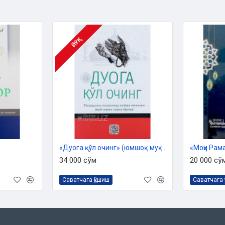
ир, дуо тавбадир, дуо ибо
о бандани Роббисининг олдида
тасидаги узвий алоқадир.
ЙЎҚ
арда ўқиладиган дуолар
рру билан гуноҳлар мағ
паноҳ тилашда, дуоларни,
ан бўлар эди. Эй оламларнинг
доятингдан, мағфиратингдан,
«Дуога қўл очинг» (юмшоқ муқова)
«Моҳи Рам
34 000 сўм
20 000 сў
Саватчага қўшиш
Саватчага 