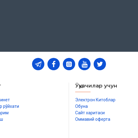
 Дин ишлари бўйича қўмитанинг
 ила чоп этилган
т
Ўқувчилар учун
бинет
Электрон Китоблар
р рўйхати
Обуна
арим
Сайт харитаси
иш
Оммавий оферта
р