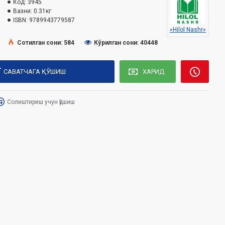
Код:
3945
Вазни:
0.31кг
ISBN:
9789943779587
«Hilol Nashr»
Сотилган сони: 584
Кўрилган сони: 40448
САВАТЧАГА ҚЎШИШ
ХАРИД
Солиштириш учун қўшиш